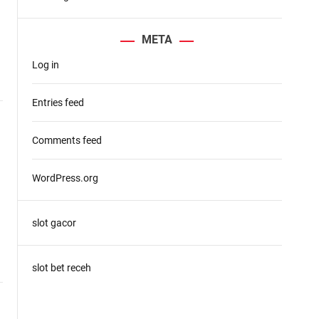
d
f
e
o
META
r
Log in
:
Entries feed
Comments feed
WordPress.org
slot gacor
slot bet receh