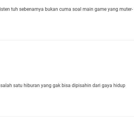
nsisten tuh sebenarnya bukan cuma soal main game yang muter-
 salah satu hiburan yang gak bisa dipisahin dari gaya hidup