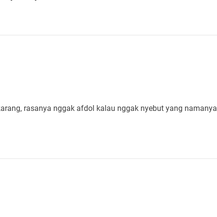
arang, rasanya nggak afdol kalau nggak nyebut yang namanya