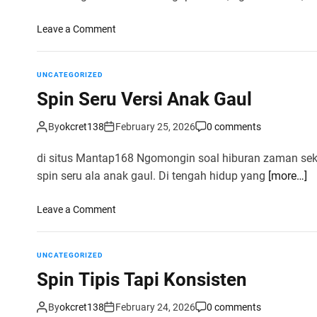
g
J
o
Leave a Comment
a
n
d
S
i
p
UNCATEGORIZED
K
i
Spin Seru Versi Anak Gaul
e
n
t
S
By
okcret138
February 25, 2026
0 comments
a
a
g
n
di situs Mantap168 Ngomongin soal hiburan zaman sek
i
t
spin seru ala anak gaul. Di tengah hidup yang
h
[more…]
u
a
y
n
o
Leave a Comment
V
n
e
S
r
p
UNCATEGORIZED
s
i
Spin Tipis Tapi Konsisten
i
n
N
S
By
okcret138
February 24, 2026
0 comments
o