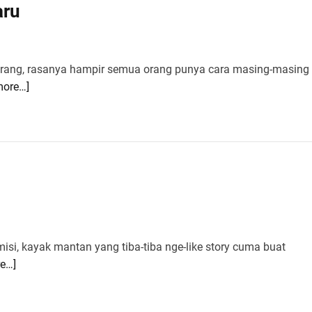
aru
karang, rasanya hampir semua orang punya cara masing-masing
more…]
isi, kayak mantan yang tiba-tiba nge-like story cuma buat
e…]