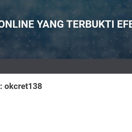
ONLINE YANG TERBUKTI EFE
r:
okcret138