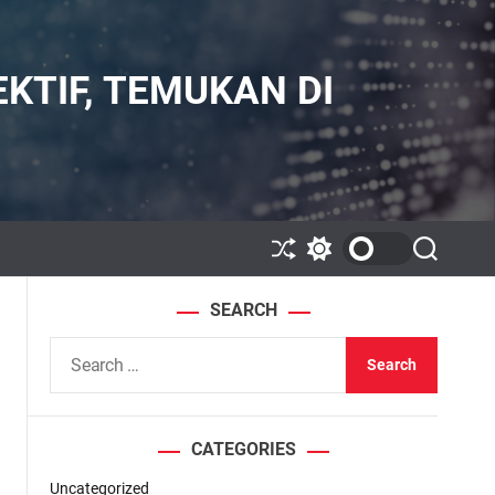
KTIF, TEMUKAN DI
S
S
S
h
w
e
u
i
a
SEARCH
ff
t
r
l
c
c
S
e
h
h
c
e
o
a
l
o
r
r
CATEGORIES
c
m
o
h
Uncategorized