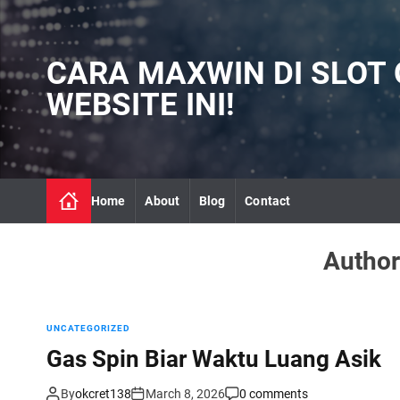
S
k
i
CARA MAXWIN DI SLOT 
p
t
WEBSITE INI!
o
c
o
n
t
Home
About
Blog
Contact
e
n
t
Autho
UNCATEGORIZED
Gas Spin Biar Waktu Luang Asik
By
okcret138
March 8, 2026
0 comments