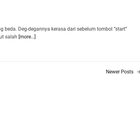
ang beda. Deg-degannya kerasa dari sebelum tombol “start”
kut salah
[more…]
Newer Posts