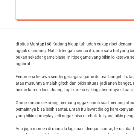
di situs
Mantap168
Kadang hidup tuh udah cukup ribet dengan 
nggak diundang. Nah, di tengah semua itu, ada satu hal yang bis
bukan sekadar game biasa, ini tipe game yang bikin lo ketawa se
ngobrol.
Fenomena ketawa sendiri gara-gara game itu real banget. Lo lagi
atau musuhnya malah glitch dan bikin situasi jadi aneh banget. 
bukan karena lucu doang, tapi karena saking absurdnya situasi 
Game zaman sekarang memang nggak cuma soal menang atau kal
pemainnya bisa lebih santai. Entah itu lewat dialog karakter ya
yang bikin gameplay jadi nggak bisa ditebak. Ini yang bikin pen
Ada juga momen di mana lo lagi main dengan santai, terus tiba-t