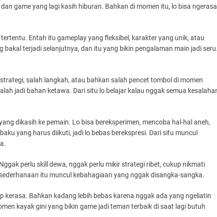
dan game yang lagi kasih hiburan. Bahkan di momen itu, lo bisa ngerasa
tertentu. Entah itu gameplay yang fleksibel, karakter yang unik, atau
akal terjadi selanjutnya, dan itu yang bikin pengalaman main jadi seru
 strategi, salah langkah, atau bahkan salah pencet tombol di momen
 malah jadi bahan ketawa. Dari situ lo belajar kalau nggak semua kesalaha
yang dikasih ke pemain. Lo bisa bereksperimen, mencoba hal-hal aneh,
aku yang harus diikuti, jadi lo bebas berekspresi. Dari situ muncul
a.
 Nggak perlu skill dewa, nggak perlu mikir strategi ribet, cukup nikmati
i kesederhanaan itu muncul kebahagiaan yang nggak disangka-sangka.
tap kerasa. Bahkan kadang lebih bebas karena nggak ada yang ngeliatin
en kayak gini yang bikin game jadi teman terbaik di saat lagi butuh