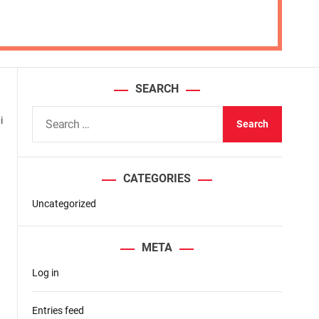
SEARCH
a
S
i
e
a
r
CATEGORIES
c
h
Uncategorized
f
o
META
r
Log in
:
Entries feed