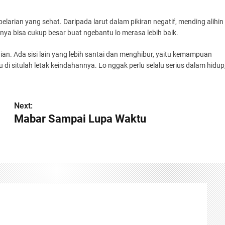
elarian yang sehat. Daripada larut dalam pikiran negatif, mending alihin
nya bisa cukup besar buat ngebantu lo merasa lebih baik.
an. Ada sisi lain yang lebih santai dan menghibur, yaitu kemampuan
 di situlah letak keindahannya. Lo nggak perlu selalu serius dalam hidup
Next:
Mabar Sampai Lupa Waktu