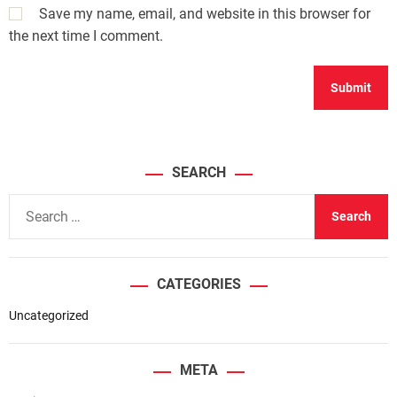
Save my name, email, and website in this browser for
the next time I comment.
SEARCH
S
e
a
r
CATEGORIES
c
h
Uncategorized
f
o
META
r