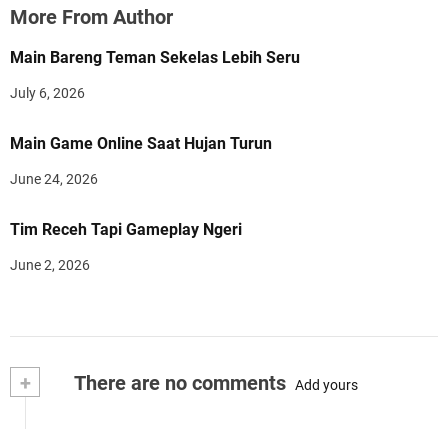
More From Author
Main Bareng Teman Sekelas Lebih Seru
July 6, 2026
Main Game Online Saat Hujan Turun
June 24, 2026
Tim Receh Tapi Gameplay Ngeri
June 2, 2026
+
There are no comments
Add yours