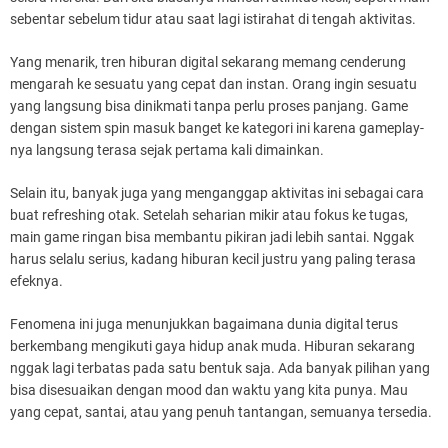
sebentar sebelum tidur atau saat lagi istirahat di tengah aktivitas.
Yang menarik, tren hiburan digital sekarang memang cenderung
mengarah ke sesuatu yang cepat dan instan. Orang ingin sesuatu
yang langsung bisa dinikmati tanpa perlu proses panjang. Game
dengan sistem spin masuk banget ke kategori ini karena gameplay-
nya langsung terasa sejak pertama kali dimainkan.
Selain itu, banyak juga yang menganggap aktivitas ini sebagai cara
buat refreshing otak. Setelah seharian mikir atau fokus ke tugas,
main game ringan bisa membantu pikiran jadi lebih santai. Nggak
harus selalu serius, kadang hiburan kecil justru yang paling terasa
efeknya.
Fenomena ini juga menunjukkan bagaimana dunia digital terus
berkembang mengikuti gaya hidup anak muda. Hiburan sekarang
nggak lagi terbatas pada satu bentuk saja. Ada banyak pilihan yang
bisa disesuaikan dengan mood dan waktu yang kita punya. Mau
yang cepat, santai, atau yang penuh tantangan, semuanya tersedia.