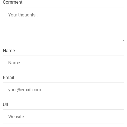
Comment
Name
Email
Url