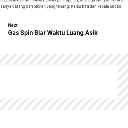
 cepat lulus atau paling banyak pencapaian, tapi juga yang tahu cara
sanya datang dari pikiran yang tenang. Kalau hati dan kepala sudah
Next:
Gas Spin Biar Waktu Luang Asik