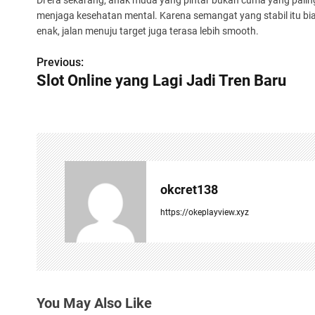
Di era sekarang, anak muda yang pintar bukan cuma yang paling
menjaga kesehatan mental. Karena semangat yang stabil itu bia
enak, jalan menuju target juga terasa lebih smooth.
Previous:
P
Slot Online yang Lagi Jadi Tren Baru
o
s
t
n
okcret138
a
https://okeplayview.xyz
v
i
g
You May Also Like
a