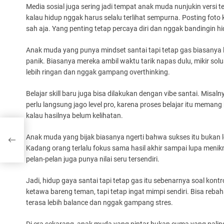
Media sosial juga sering jadi tempat anak muda nunjukin versi t
kalau hidup nggak harus selalu terlihat sempurna. Posting foto
sah aja. Yang penting tetap percaya diri dan nggak bandingin hi
Anak muda yang punya mindset santai tapi tetap gas biasanya
panik. Biasanya mereka ambil waktu tarik napas dulu, mikir solusi,
lebih ringan dan nggak gampang overthinking.
Belajar skill baru juga bisa dilakukan dengan vibe santai. Misaln
perlu langsung jago level pro, karena proses belajar itu meman
kalau hasilnya belum kelihatan.
Anak muda yang bijak biasanya ngerti bahwa sukses itu bukan 
Kadang orang terlalu fokus sama hasil akhir sampai lupa meni
pelan-pelan juga punya nilai seru tersendiri.
Jadi, hidup gaya santai tapi tetap gas itu sebenarnya soal kontrol
ketawa bareng teman, tapi tetap ingat mimpi sendiri. Bisa rebahan
terasa lebih balance dan nggak gampang stres.