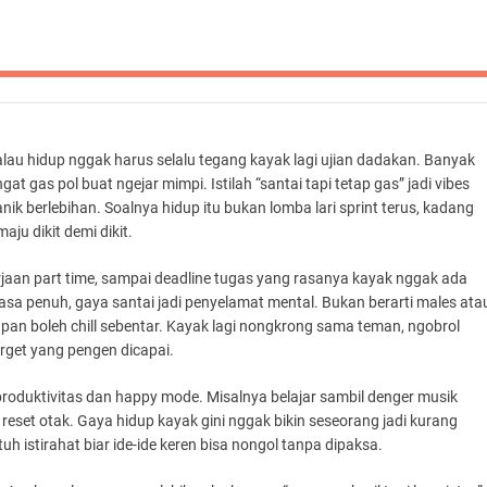
au hidup nggak harus selalu tegang kayak lagi ujian dadakan. Banyak
at gas pol buat ngejar mimpi. Istilah “santai tapi tetap gas” jadi vibes
k berlebihan. Soalnya hidup itu bukan lomba lari sprint terus, kadang
aju dikit demi dikit.
rjaan part time, sampai deadline tugas yang rasanya kayak nggak ada
rasa penuh, gaya santai jadi penyelamat mental. Bukan berarti males ata
apan boleh chill sebentar. Kayak lagi nongkrong sama teman, ngobrol
arget yang pengen dicapai.
oduktivitas dan happy mode. Misalnya belajar sambil denger musik
t reset otak. Gaya hidup kayak gini nggak bikin seseorang jadi kurang
uh istirahat biar ide-ide keren bisa nongol tanpa dipaksa.