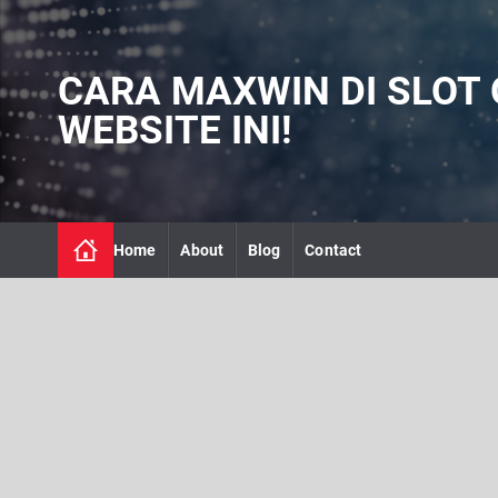
S
k
i
CARA MAXWIN DI SLOT 
p
t
WEBSITE INI!
o
c
o
n
t
Home
About
Blog
Contact
e
n
t