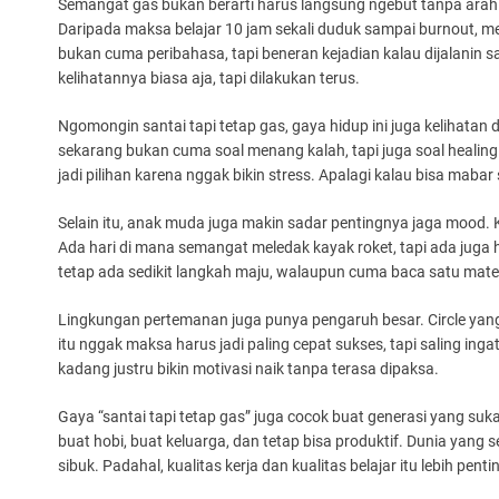
Semangat gas bukan berarti harus langsung ngebut tanpa arah. 
Daripada maksa belajar 10 jam sekali duduk sampai burnout, mendi
bukan cuma peribahasa, tapi beneran kejadian kalau dijalanin s
kelihatannya biasa aja, tapi dilakukan terus.
Ngomongin santai tapi tetap gas, gaya hidup ini juga kelihata
sekarang bukan cuma soal menang kalah, tapi juga soal healing
jadi pilihan karena nggak bikin stress. Apalagi kalau bisa mabar
Selain itu, anak muda juga makin sadar pentingnya jaga mood. K
Ada hari di mana semangat meledak kayak roket, tapi ada juga 
tetap ada sedikit langkah maju, walaupun cuma baca satu materi, 
Lingkungan pertemanan juga punya pengaruh besar. Circle yang 
itu nggak maksa harus jadi paling cepat sukses, tapi saling i
kadang justru bikin motivasi naik tanpa terasa dipaksa.
Gaya “santai tapi tetap gas” juga cocok buat generasi yang suka
buat hobi, buat keluarga, dan tetap bisa produktif. Dunia yang
sibuk. Padahal, kualitas kerja dan kualitas belajar itu lebih pen