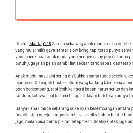
di situs
Mantap168
Zaman sekarang anak muda makin ngerti kal
yang mulai milih gaya santai, slow living, tapi tetap punya semang
yang cocok buat anak muda yang pengen enjoy proses tanpa pani
butuh juga jalan pelan sambil liat sekitar, tarik napas, dan tetap m
Anak muda masa kini sering disibukkan sama tugas sekolah, ke
ujungnya. Di tengah hustle culture yang kadang bikin kepala be
ogah berkembang, tapi lebih ke ngerti kapan harus serius dan k
random, ketawa soal hal receh, tapi di dalam hati tetap punya t
Banyak anak muda sekarang suka nyari keseimbangan antara pr
favorit, atau ngerjain tugas sambil sesekali rebahan bentar bua
jago, malah bisa bantu pikiran tetap fresh. Soalnya otak juga but