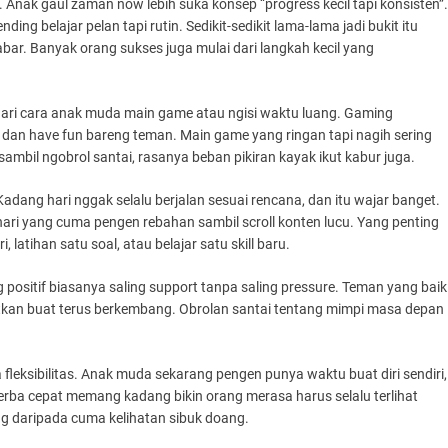
Anak gaul zaman now lebih suka konsep “progress kecil tapi konsisten”.
ng belajar pelan tapi rutin. Sedikit-sedikit lama-lama jadi bukit itu
abar. Banyak orang sukses juga mulai dari langkah kecil yang
n dari cara anak muda main game atau ngisi waktu luang. Gaming
 dan have fun bareng teman. Main game yang ringan tapi nagih sering
 sambil ngobrol santai, rasanya beban pikiran kayak ikut kabur juga.
adang hari nggak selalu berjalan sesuai rencana, dan itu wajar banget.
hari yang cuma pengen rebahan sambil scroll konten lucu. Yang penting
latihan satu soal, atau belajar satu skill baru.
positif biasanya saling support tanpa saling pressure. Teman yang baik
ngatkan buat terus berkembang. Obrolan santai tentang mimpi masa depan
 fleksibilitas. Anak muda sekarang pengen punya waktu buat diri sendiri,
 serba cepat memang kadang bikin orang merasa harus selalu terlihat
ting daripada cuma kelihatan sibuk doang.