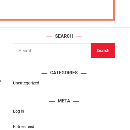
SEARCH
S
e
a
r
CATEGORIES
c
u
h
Uncategorized
f
o
META
r
Log in
:
Entries feed