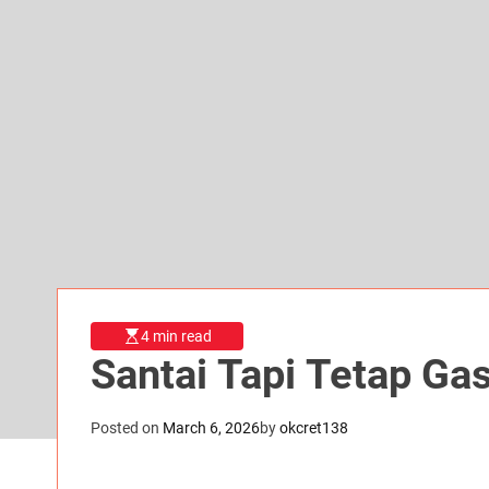
4 min read
Santai Tapi Tetap Ga
Posted on
March 6, 2026
by
okcret138