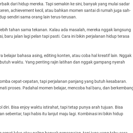
erbaik dari hidup mereka. Tapi semakin ke sini, banyak yang mulai sadar
 keren, achievement kecil, atau bahkan momen santai di rumah juga sah-
dup sendiri sama orang lain terus-terusan.
 lebih tahan sama tekanan. Kalau ada masalah, mereka nggak langsung
 baru jalan lagi pelan tapi pasti. Cara ini bikin perjalanan hidup terasa
ya belajar bahasa asing, editing konten, atau coba hal kreatif lain. Nggak
g butuh waktu. Yang penting rajin latihan dan nggak gampang nyerah
lomba cepat-cepatan, tapi perjalanan panjang yang butuh kesabaran.
kmati proses. Padahal momen belajar, mencoba hal baru, dan berkemban
 diri. Bisa enjoy waktu istirahat, tapi tetap punya arah tujuan. Bisa
 sebentar, tapi habis itu lanjut maju lagi. Kombinasi ini bikin hidup