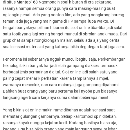
di situs
Mantap168
Ngomongin soal hiburan di era sekarang,
rasanya hampir semua orang punya cara masing-masing buat
ngilangin penat. Ada yang nonton film, ada yang nongkrong bareng
teman, ada juga yang main game di HP sampai lupa waktu. Di
tengah banyaknya pilihan hiburan itu, slot online tiba-tiba jadi salah
satu topik yang lagi sering banget muncul di obrolan anak muda. Dari
grup chat sampai tongkrongan malam, selalu ada aja yang cerita
soal sensasi muter slot yang katanya bikin deg-degan tapi juga seru.
Fenomena ini sebenarnya nggak muncul begitu saja. Perkembangan
teknologi bikin banyak hal jadi lebih gampang diakses, termasuk
berbagai jenis permainan digital. Slot online jadi salah satu yang
paling cepat menarik perhatian karena tampilannya simpel,
warnanya mencolok, dan cara mainnya juga gampang dipahami.
Bahkan buat orang yang baru pertama kali nyoba pun biasanya
langsung ngerti cara kerjanya cuma dalam beberapa menit.
Yang bikin slot online makin rame dibahas adalah sensasi saat
memutar gulungan gambarnya. Setiap kali tombol spin ditekan,
rasanya kayak nunggu kejutan kecil. Kadang hasilnya biasa aja,
kadang juga bisa bikin orang yang main langsung senyum lebar.