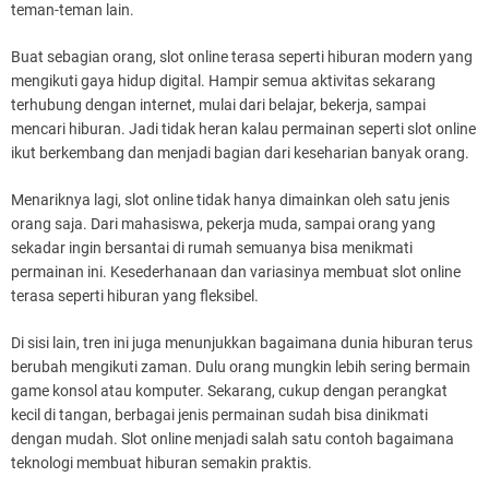
teman-teman lain.
Buat sebagian orang, slot online terasa seperti hiburan modern yang
mengikuti gaya hidup digital. Hampir semua aktivitas sekarang
terhubung dengan internet, mulai dari belajar, bekerja, sampai
mencari hiburan. Jadi tidak heran kalau permainan seperti slot online
ikut berkembang dan menjadi bagian dari keseharian banyak orang.
Menariknya lagi, slot online tidak hanya dimainkan oleh satu jenis
orang saja. Dari mahasiswa, pekerja muda, sampai orang yang
sekadar ingin bersantai di rumah semuanya bisa menikmati
permainan ini. Kesederhanaan dan variasinya membuat slot online
terasa seperti hiburan yang fleksibel.
Di sisi lain, tren ini juga menunjukkan bagaimana dunia hiburan terus
berubah mengikuti zaman. Dulu orang mungkin lebih sering bermain
game konsol atau komputer. Sekarang, cukup dengan perangkat
kecil di tangan, berbagai jenis permainan sudah bisa dinikmati
dengan mudah. Slot online menjadi salah satu contoh bagaimana
teknologi membuat hiburan semakin praktis.