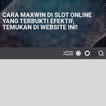
S
k
i
CARA MAXWIN DI SLOT ONLINE
p
YANG TERBUKTI EFEKTIF,
t
TEMUKAN DI WEBSITE INI!
o
c
o
n
t
e
S
M
S
S
h
e
w
e
n
u
n
i
a
t
ff
u
t
r
l
c
c
e
h
h
c
o
l
o
r
m
o