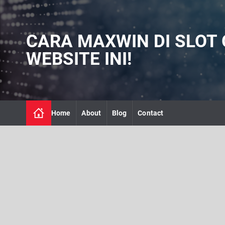
S
k
i
CARA MAXWIN DI SLOT 
p
t
WEBSITE INI!
o
c
o
n
t
Home
About
Blog
Contact
e
n
t