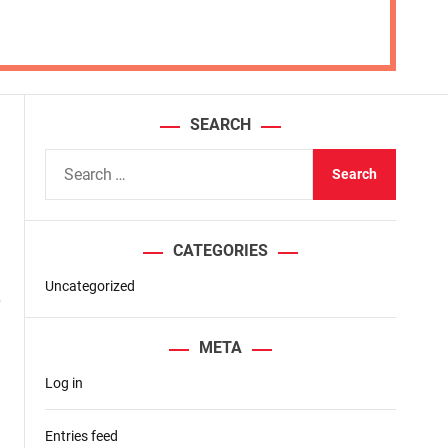
SEARCH
S
.
e
a
r
CATEGORIES
c
h
Uncategorized
p
f
o
META
r
Log in
:
Entries feed