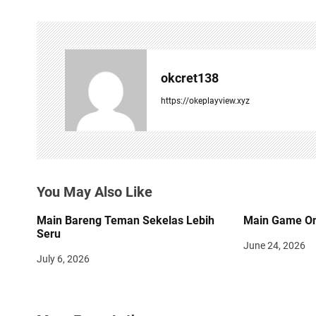
s
t
n
okcret138
a
https://okeplayview.xyz
v
i
g
You May Also Like
a
t
Main Bareng Teman Sekelas Lebih
Main Game Onl
Seru
i
June 24, 2026
July 6, 2026
o
n