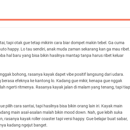
, tapi otak gue tetap mikirin cara biar dompet makin tebel. Ga cuma
auto happy. Lo tau sendiri, anak muda zaman sekarang kan ga mau ribet
ba hal baru yang bisa bikin hasilnya mantap tanpa harus ribet keluar
 nggak bohong, rasanya kayak dapet vibe positif langsung dari udara.
 berasa efeknya ke kantong lo. Kadang gue mikir, kenapa gue nggak
dah ngerti ritmenya. Rasanya kayak jalan di malam yang tenang, tapi tia
pilih cara santai, tapi hasilnya bisa bikin orang lain iri. Kayak main
 kadang main asal-asalan malah bikin mood down. Nah, gue lebih suka
n, rasanya kayak roller coaster tapi versi happy. Gue belajar buat sabar,
ilnya kadang ngejut banget.