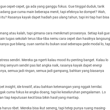
 gue cepet-cepet, ga ada yang ganggu fokus. Gue tinggal duduk, tarik
 Kadang gue cuma main beberapa menit, tapi efeknya ke dompet? Wah,
itu? Rasanya kayak dapet hadiah pas ulang tahun, tapi ini tiap hari bisa
nang atau kalah, tapi gimana cara menikmati prosesnya. Setiap kali gue
jain tugas sekolah terus tiba-tiba nemu cara cepet dan hasilnya langsun
nya gue bilang, cuan santai itu bukan soal seberapa gede modal lo, tap
ress sendiri. Mereka ga ngerti kalau mood itu penting banget. Kalau lo
ring senyum sendiri pas liat angka naik, rasanya kayak dapet energi
sanya, semua jadi ringan, semua jadi gampang, bahkan yang biasanya
t insight, ide kreatif, atau bahkan ketenangan yang nggak ternilai.
gak cuma fokus ke angka doang, tapi ke keseluruhan pengalaman. Lo
dan tiap keputusan kecil bisa bikin hasil yang mantap.
 harus ribet. Mereka bisa ikut seneng, tapi tetep punya ruang masing-