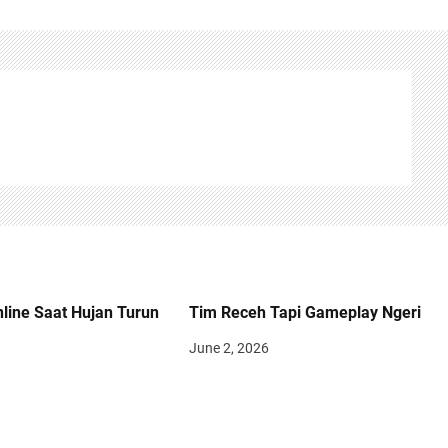
ine Saat Hujan Turun
Tim Receh Tapi Gameplay Ngeri
June 2, 2026