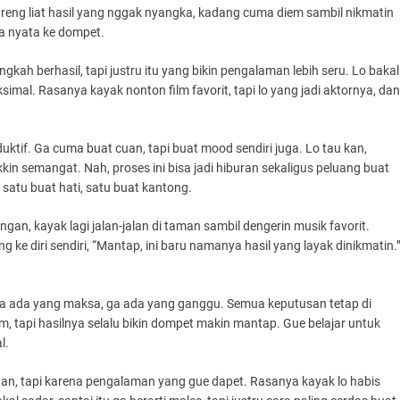
reng liat hasil yang nggak nyangka, kadang cuma diem sambil nikmatin
ya nyata ke dompet.
ngkah berhasil, tapi justru itu yang bikin pengalaman lebih seru. Lo bakal
ksimal. Rasanya kayak nonton film favorit, tapi lo yang jadi aktornya, dan
duktif. Ga cuma buat cuan, tapi buat mood sendiri juga. Lo tau kan,
kkin semangat. Nah, proses ini bisa jadi hiburan sekaligus peluang buat
satu buat hati, satu buat kantong.
gan, kayak lagi jalan-jalan di taman sambil dengerin musik favorit.
 ke diri sendiri, “Mantap, ini baru namanya hasil yang layak dinikmatin.
i. Ga ada yang maksa, ga ada yang ganggu. Semua keputusan tetap di
 tapi hasilnya selalu bikin dompet makin mantap. Gue belajar untuk
l.
uan, tapi karena pengalaman yang gue dapet. Rasanya kayak lo habis