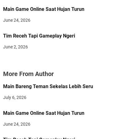
Main Game Online Saat Hujan Turun
June 24, 2026
Tim Receh Tapi Gameplay Ngeri
June 2, 2026
More From Author
Main Bareng Teman Sekelas Lebih Seru
July 6, 2026
Main Game Online Saat Hujan Turun
June 24, 2026