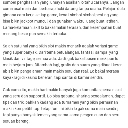
sumber penghasilan yang lumayan asalkan lo tahu caranya. Jangan
cuma asal main dan berharap hoki datang tanpa usaha. Pelajari dulu
gimana cara kerja setiap game, kenali simbol-simbol penting yang
bisa bikin jackpot muncul, dan gunakan waktu luang buat latihan.
Lama-kelamaan, skill lo bakal makin terasah, dan kesempatan buat
menang besar pun semakin terbuka.
Salah satu hal yang bikin slot makin menarik adalah variasi game
yang super banyak. Dari tema petualangan, fantasi, sampai yang
klasik dan vintage, semua ada. Jadi, gak bakal bosen meskipun lo
main berjam-jam. Ditambah lagi, grafis dan suara yang dibuat keren
abis bikin pengalaman main makin seru dan real. Lo bakal merasa
kayak lagi di kasino beneran, tapi santai di kamar sendiri.
Gak cuma itu, makin hari makin banyak juga komunitas pemain slot
yang seru dan supportif. Lo bisa gabung, sharing pengalaman, dapet
tips dan trik, bahkan kadang ada turnamen yang bikin permainan
makin kompetitif tapi tetap fun. Ini bikin lo gak cuma main sendiri,
tapi punya banyak temen yang sama-sama pengen cuan dan seru-
seruan bareng.