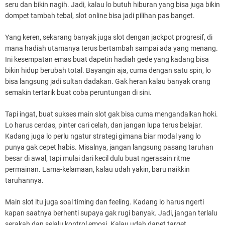
seru dan bikin nagih. Jadi, kalau lo butuh hiburan yang bisa juga bikin
dompet tambah tebal, slot online bisa jadi pilihan pas banget.
Yang keren, sekarang banyak juga slot dengan jackpot progresif, di
mana hadiah utamanya terus bertambah sampai ada yang menang.
Ini kesempatan emas buat dapetin hadiah gede yang kadang bisa
bikin hidup berubah total. Bayangin aja, cuma dengan satu spin, lo
bisa langsung jadi sultan dadakan. Gak heran kalau banyak orang
semakin tertarik buat coba peruntungan di sini.
Tapi ingat, buat sukses main slot gak bisa cuma mengandalkan hoki.
Lo harus cerdas, pinter cari celah, dan jangan lupa terus belajar.
Kadang juga lo perlu ngatur strategi gimana biar modal yang lo
punya gak cepet habis. Misalnya, jangan langsung pasang taruhan
besar di awal, tapi mulai dari kecil dulu buat ngerasain ritme
permainan. Lama-kelamaan, kalau udah yakin, baru naikkin
taruhannya.
Main slot itu juga soal timing dan feeling. Kadang lo harus ngerti
kapan saatnya berhenti supaya gak rugi banyak. Jadi, jangan terlalu
serakah dan selalu kontrol emosi. Kalau udah dapet target