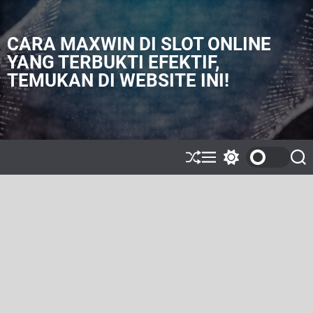
S
k
i
CARA MAXWIN DI SLOT ONLINE
p
YANG TERBUKTI EFEKTIF,
t
TEMUKAN DI WEBSITE INI!
o
c
o
n
t
e
S
M
S
S
h
e
w
e
n
u
n
i
a
t
ff
u
t
r
l
c
c
e
h
h
c
o
l
o
r
m
o