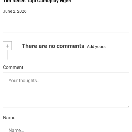
Tim Receh Tapi Gameplay Ngeri
June 2, 2026
+
There are no comments
Add yours
Comment
Name