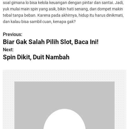
soal gimana lo bisa kelola keuangan dengan pintar dan santai. Jadi,
yuk mulai main spin yang asik, bikin hati senang, dan dompet makin
tebal tanpa beban. Karena pada akhirnya, hidup itu harus dinikmati,
dan kalau bisa sambil cuan, kenapa gak?
Previous:
P
Biar Gak Salah Pilih Slot, Baca Ini!
o
Next:
Spin Dikit, Duit Nambah
s
t
n
a
v
i
g