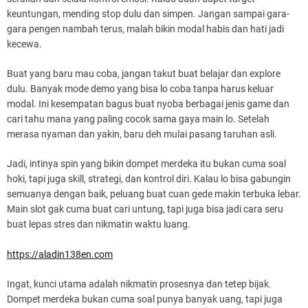
keuntungan, mending stop dulu dan simpen. Jangan sampai gara-
gara pengen nambah terus, malah bikin modal habis dan hati jadi
kecewa.
Buat yang baru mau coba, jangan takut buat belajar dan explore
dulu. Banyak mode demo yang bisa lo coba tanpa harus keluar
modal. Ini kesempatan bagus buat nyoba berbagai jenis game dan
cari tahu mana yang paling cocok sama gaya main lo. Setelah
merasa nyaman dan yakin, baru deh mulai pasang taruhan asli.
Jadi, intinya spin yang bikin dompet merdeka itu bukan cuma soal
hoki, tapi juga skill, strategi, dan kontrol diri. Kalau lo bisa gabungin
semuanya dengan baik, peluang buat cuan gede makin terbuka lebar.
Main slot gak cuma buat cari untung, tapi juga bisa jadi cara seru
buat lepas stres dan nikmatin waktu luang.
https://aladin138en.com
Ingat, kunci utama adalah nikmatin prosesnya dan tetep bijak.
Dompet merdeka bukan cuma soal punya banyak uang, tapi juga