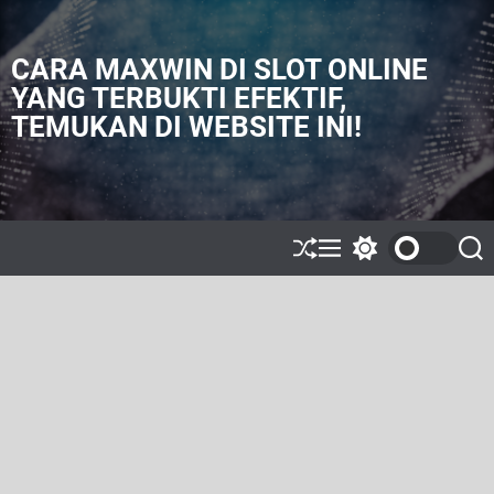
S
k
i
CARA MAXWIN DI SLOT ONLINE
p
YANG TERBUKTI EFEKTIF,
t
TEMUKAN DI WEBSITE INI!
o
c
o
n
t
e
S
M
S
S
h
e
w
e
n
u
n
i
a
t
ff
u
t
r
l
c
c
e
h
h
c
o
l
o
r
m
o