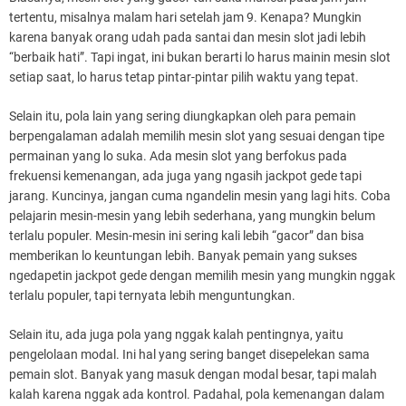
tertentu, misalnya malam hari setelah jam 9. Kenapa? Mungkin
karena banyak orang udah pada santai dan mesin slot jadi lebih
“berbaik hati”. Tapi ingat, ini bukan berarti lo harus mainin mesin slot
setiap saat, lo harus tetap pintar-pintar pilih waktu yang tepat.
Selain itu, pola lain yang sering diungkapkan oleh para pemain
berpengalaman adalah memilih mesin slot yang sesuai dengan tipe
permainan yang lo suka. Ada mesin slot yang berfokus pada
frekuensi kemenangan, ada juga yang ngasih jackpot gede tapi
jarang. Kuncinya, jangan cuma ngandelin mesin yang lagi hits. Coba
pelajarin mesin-mesin yang lebih sederhana, yang mungkin belum
terlalu populer. Mesin-mesin ini sering kali lebih “gacor” dan bisa
memberikan lo keuntungan lebih. Banyak pemain yang sukses
ngedapetin jackpot gede dengan memilih mesin yang mungkin nggak
terlalu populer, tapi ternyata lebih menguntungkan.
Selain itu, ada juga pola yang nggak kalah pentingnya, yaitu
pengelolaan modal. Ini hal yang sering banget disepelekan sama
pemain slot. Banyak yang masuk dengan modal besar, tapi malah
kalah karena nggak ada kontrol. Padahal, pola kemenangan dalam