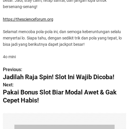
besar. Jadi, stay calm, tetap santai, dan jangan lupa untuk
bersenang-senang!
https://thescienceforum.org
Selamat mencoba pola-pola ini, dan semoga keberuntungan selalu
menyertai lo. Siapa tahu, dengan sedikit trik dan pola yang tepat, lo
bisa jadi yang berikutnya dapet jackpot besar!
4o mini
Previous:
P
Jadilah Raja Spin! Slot Ini Wajib Dicoba!
o
Next:
Pakai Bonus Slot Biar Modal Awet & Gak
s
Cepet Habis!
t
n
a