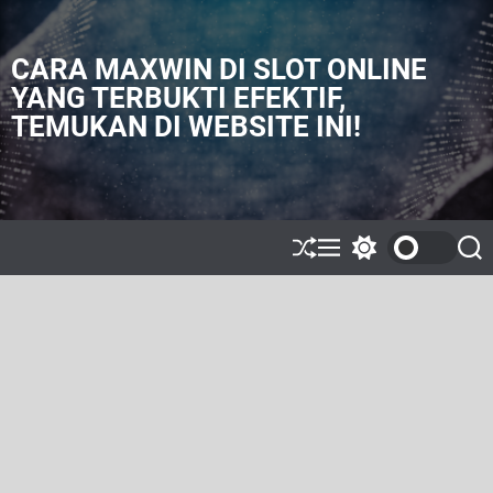
S
k
i
CARA MAXWIN DI SLOT ONLINE
p
YANG TERBUKTI EFEKTIF,
t
TEMUKAN DI WEBSITE INI!
o
c
o
n
t
e
S
M
S
S
h
e
w
e
n
u
n
i
a
t
ff
u
t
r
l
c
c
e
h
h
c
o
l
o
r
m
o