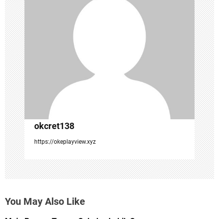
g
a
t
i
o
n
okcret138
https://okeplayview.xyz
You May Also Like