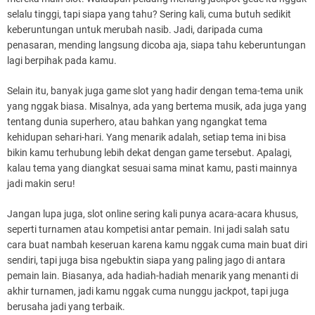
selalu tinggi, tapi siapa yang tahu? Sering kali, cuma butuh sedikit
keberuntungan untuk merubah nasib. Jadi, daripada cuma
penasaran, mending langsung dicoba aja, siapa tahu keberuntungan
lagi berpihak pada kamu.
Selain itu, banyak juga game slot yang hadir dengan tema-tema unik
yang nggak biasa. Misalnya, ada yang bertema musik, ada juga yang
tentang dunia superhero, atau bahkan yang ngangkat tema
kehidupan sehari-hari. Yang menarik adalah, setiap tema ini bisa
bikin kamu terhubung lebih dekat dengan game tersebut. Apalagi,
kalau tema yang diangkat sesuai sama minat kamu, pasti mainnya
jadi makin seru!
Jangan lupa juga, slot online sering kali punya acara-acara khusus,
seperti turnamen atau kompetisi antar pemain. Ini jadi salah satu
cara buat nambah keseruan karena kamu nggak cuma main buat diri
sendiri, tapi juga bisa ngebuktin siapa yang paling jago di antara
pemain lain. Biasanya, ada hadiah-hadiah menarik yang menanti di
akhir turnamen, jadi kamu nggak cuma nunggu jackpot, tapi juga
berusaha jadi yang terbaik.