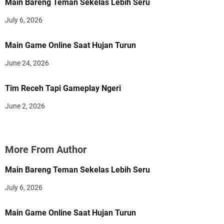
Main Bareng Teman Sekelas Lebih Seru
July 6, 2026
Main Game Online Saat Hujan Turun
June 24, 2026
Tim Receh Tapi Gameplay Ngeri
June 2, 2026
More From Author
Main Bareng Teman Sekelas Lebih Seru
July 6, 2026
Main Game Online Saat Hujan Turun