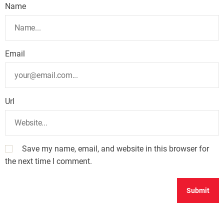
Name
Email
Url
Save my name, email, and website in this browser for
the next time I comment.