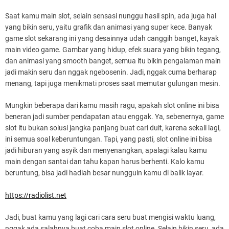
Saat kamu main slot, selain sensasi nunggu hasil spin, ada juga hal
yang bikin seru, yaitu grafik dan animasi yang super kece. Banyak
game slot sekarang ini yang desainnya udah canggih banget, kayak
main video game. Gambar yang hidup, efek suara yang bikin tegang,
dan animasi yang smooth banget, semua itu bikin pengalaman main
jadi makin seru dan nggak ngebosenin. Jadi, nggak cuma berharap
menang, tapi juga menikmati proses saat memutar gulungan mesin.
Mungkin beberapa dari kamu masih ragu, apakah slot online ini bisa
beneran jadi sumber pendapatan atau enggak. Ya, sebenernya, game
slot itu bukan solusi jangka panjang buat cari duit, karena sekali lagi,
ini semua soal keberuntungan. Tapi, yang pasti, slot online ini bisa
jadi hiburan yang asyik dan menyenangkan, apalagi kalau kamu
main dengan santai dan tahu kapan harus berhenti. Kalo kamu
beruntung, bisa jadi hadiah besar nungguin kamu di balik layar.
https://radiolist.net
Jadi, buat kamu yang lagi cari cara seru buat mengisi waktu luang,
nggak ada salahnya buat coba main slot online. Selain bikin seru, ada