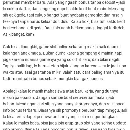
perhatian member baru. Ada yang ngasih bonus tanpa deposit—jadi
lo cukup daftar, dan langsung dapet saldo kecil buat main. Memang
sih gak gede, tapi cukup banget buat nyobain game slot dan rasain
feel-nya tanpa harus keluar duit dulu. Kalau hoki, bisa tuh saldo kecil
berkembang jadi gede. Dan kalo udah berkembang, tinggal tarik deh.
Asik banget, kan?
Gak bisa dipungkiri, game slot online sekarang makin naik daun di
kalangan anak muda. Bukan cuma karena gampang dimainin, tapi
juga karena nuansa gamenya yang colorful, seru, dan bikin nagih.
Tapi ya balik lagi, lo harus tetap bijak. Jangan karena seru lo jadi lupa
waktu atau asal gas tanpa mikir. Salah satu cara paling aman ya itu
tadi—manfaatin bonus sebaik mungkin biar gak boncos.
Apalagi kalau lo masih mahasiswa atau baru kerja, yang duitnya
masih pas-pasan. Jangan sampe buat seru-seruan malah jadi
beban. Mendingan cari situs yang banyak promonya, dan rajin baca
info bonus terbaru. Biasanya sih promonya berubah tiap minggu, jadi
lo bisa terus dapet penawaran baru yang lebih menguntungkan.
Kalau lo males baca, bisa juga join grup-grup slot yang sering update
info promo. Siapa tau ada bocoran bonus gila-gilaan yang bisa bikin