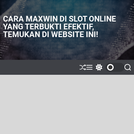
S
k
i
CARA MAXWIN DI SLOT ONLINE
p
YANG TERBUKTI EFEKTIF,
t
TEMUKAN DI WEBSITE INI!
o
c
o
n
t
e
S
M
S
S
h
e
w
e
n
u
n
i
a
t
ff
u
t
r
l
c
c
e
h
h
c
o
l
o
r
m
o