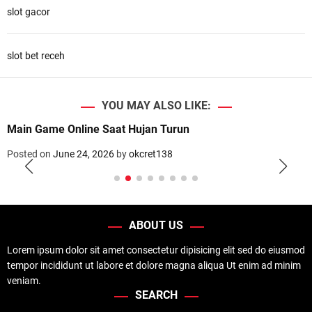
slot gacor
slot bet receh
YOU MAY ALSO LIKE:
Main Game Online Saat Hujan Turun
Posted on
June 24, 2026
by
okcret138
ABOUT US
Lorem ipsum dolor sit amet consectetur dipisicing elit sed do eiusmod
tempor incididunt ut labore et dolore magna aliqua Ut enim ad minim
veniam.
SEARCH