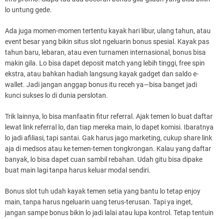
lo untung gede.
Ada juga momen-momen tertentu kayak hari libur, ulang tahun, atau
event besar yang bikin situs slot ngeluarin bonus spesial. Kayak pas
tahun baru, lebaran, atau even turnamen internasional, bonus bisa
makin gila. Lo bisa dapet deposit match yang lebih tinggi, free spin
ekstra, atau bahkan hadiah langsung kayak gadget dan saldo e-
wallet. Jadi jangan anggap bonus itu receh ya—bisa banget jadi
kunci sukses lo di dunia perslotan.
Trik lainnya, lo bisa manfaatin fitur referral. Ajak temen lo buat daftar
lewat link referral lo, dan tiap mereka main, lo dapet komisi. Ibaratnya
lo jadi afiliasi, tapi santai. Gak harus jago marketing, cukup share link
aja di medsos atau ke temen-temen tongkrongan. Kalau yang daftar
banyak, lo bisa dapet cuan sambil rebahan. Udah gitu bisa dipake
buat main lagi tanpa harus keluar modal sendiri.
Bonus slot tuh udah kayak temen setia yang bantu lo tetap enjoy
main, tanpa harus ngeluarin uang terus-terusan. Tapi ya inget,
jangan sampe bonus bikin lo jadi lalai atau lupa kontrol. Tetap tentuin