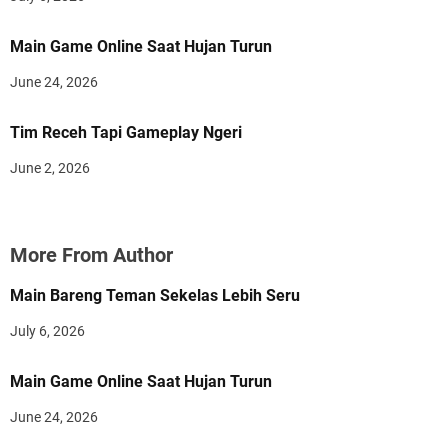
Main Game Online Saat Hujan Turun
June 24, 2026
Tim Receh Tapi Gameplay Ngeri
June 2, 2026
More From Author
Main Bareng Teman Sekelas Lebih Seru
July 6, 2026
Main Game Online Saat Hujan Turun
June 24, 2026