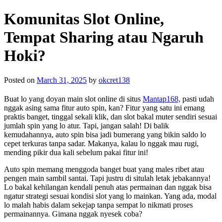
Komunitas Slot Online,
Tempat Sharing atau Ngaruh
Hoki?
Posted on
March 31, 2025
by
okcret138
Buat lo yang doyan main slot online di situs
Mantap168,
pasti udah
nggak asing sama fitur auto spin, kan? Fitur yang satu ini emang
praktis banget, tinggal sekali klik, dan slot bakal muter sendiri sesuai
jumlah spin yang lo atur. Tapi, jangan salah! Di balik
kemudahannya, auto spin bisa jadi bumerang yang bikin saldo lo
cepet terkuras tanpa sadar. Makanya, kalau lo nggak mau rugi,
mending pikir dua kali sebelum pakai fitur ini!
Auto spin memang menggoda banget buat yang males ribet atau
pengen main sambil santai. Tapi justru di situlah letak jebakannya!
Lo bakal kehilangan kendali penuh atas permainan dan nggak bisa
ngatur strategi sesuai kondisi slot yang lo mainkan. Yang ada, modal
lo malah habis dalam sekejap tanpa sempat lo nikmati proses
permainannya. Gimana nggak nyesek coba?