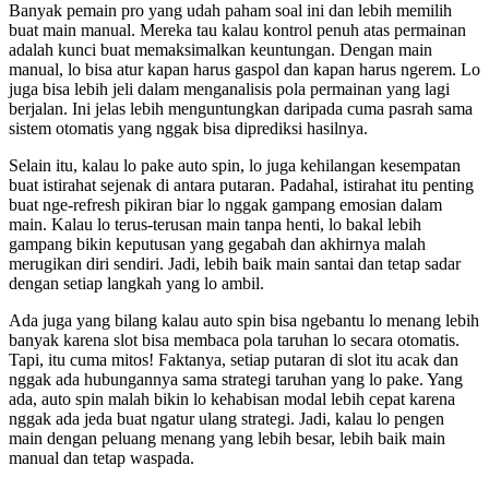
Banyak pemain pro yang udah paham soal ini dan lebih memilih
buat main manual. Mereka tau kalau kontrol penuh atas permainan
adalah kunci buat memaksimalkan keuntungan. Dengan main
manual, lo bisa atur kapan harus gaspol dan kapan harus ngerem. Lo
juga bisa lebih jeli dalam menganalisis pola permainan yang lagi
berjalan. Ini jelas lebih menguntungkan daripada cuma pasrah sama
sistem otomatis yang nggak bisa diprediksi hasilnya.
Selain itu, kalau lo pake auto spin, lo juga kehilangan kesempatan
buat istirahat sejenak di antara putaran. Padahal, istirahat itu penting
buat nge-refresh pikiran biar lo nggak gampang emosian dalam
main. Kalau lo terus-terusan main tanpa henti, lo bakal lebih
gampang bikin keputusan yang gegabah dan akhirnya malah
merugikan diri sendiri. Jadi, lebih baik main santai dan tetap sadar
dengan setiap langkah yang lo ambil.
Ada juga yang bilang kalau auto spin bisa ngebantu lo menang lebih
banyak karena slot bisa membaca pola taruhan lo secara otomatis.
Tapi, itu cuma mitos! Faktanya, setiap putaran di slot itu acak dan
nggak ada hubungannya sama strategi taruhan yang lo pake. Yang
ada, auto spin malah bikin lo kehabisan modal lebih cepat karena
nggak ada jeda buat ngatur ulang strategi. Jadi, kalau lo pengen
main dengan peluang menang yang lebih besar, lebih baik main
manual dan tetap waspada.