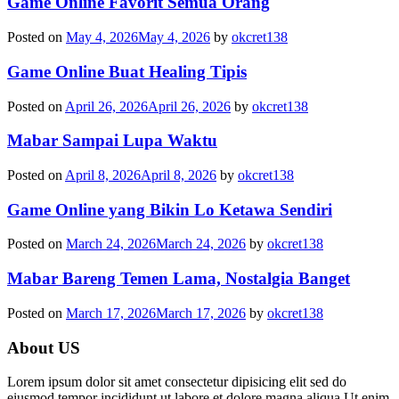
Game Online Favorit Semua Orang
Posted on
May 4, 2026
May 4, 2026
by
okcret138
Game Online Buat Healing Tipis
Posted on
April 26, 2026
April 26, 2026
by
okcret138
Mabar Sampai Lupa Waktu
Posted on
April 8, 2026
April 8, 2026
by
okcret138
Game Online yang Bikin Lo Ketawa Sendiri
Posted on
March 24, 2026
March 24, 2026
by
okcret138
Mabar Bareng Temen Lama, Nostalgia Banget
Posted on
March 17, 2026
March 17, 2026
by
okcret138
About US
Lorem ipsum dolor sit amet consectetur dipisicing elit sed do
eiusmod tempor incididunt ut labore et dolore magna aliqua Ut enim