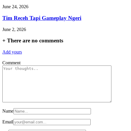
June 24, 2026
Tim Receh Tapi Gameplay Ngeri
June 2, 2026
+
There are no comments
Add yours
Comment
Name
Email