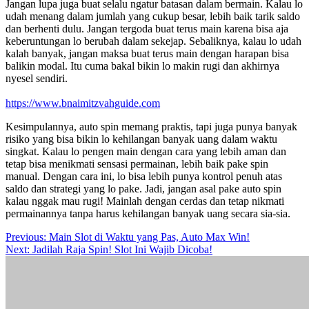
Jangan lupa juga buat selalu ngatur batasan dalam bermain. Kalau lo
udah menang dalam jumlah yang cukup besar, lebih baik tarik saldo
dan berhenti dulu. Jangan tergoda buat terus main karena bisa aja
keberuntungan lo berubah dalam sekejap. Sebaliknya, kalau lo udah
kalah banyak, jangan maksa buat terus main dengan harapan bisa
balikin modal. Itu cuma bakal bikin lo makin rugi dan akhirnya
nyesel sendiri.
https://www.bnaimitzvahguide.com
Kesimpulannya, auto spin memang praktis, tapi juga punya banyak
risiko yang bisa bikin lo kehilangan banyak uang dalam waktu
singkat. Kalau lo pengen main dengan cara yang lebih aman dan
tetap bisa menikmati sensasi permainan, lebih baik pake spin
manual. Dengan cara ini, lo bisa lebih punya kontrol penuh atas
saldo dan strategi yang lo pake. Jadi, jangan asal pake auto spin
kalau nggak mau rugi! Mainlah dengan cerdas dan tetap nikmati
permainannya tanpa harus kehilangan banyak uang secara sia-sia.
Post
Previous:
Main Slot di Waktu yang Pas, Auto Max Win!
Next:
Jadilah Raja Spin! Slot Ini Wajib Dicoba!
navigation