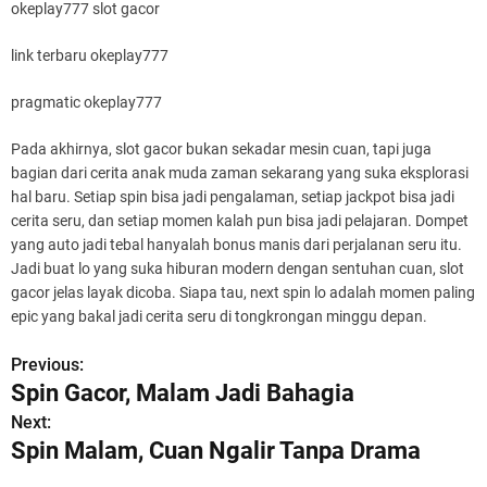
okeplay777 slot gacor
link terbaru okeplay777
pragmatic okeplay777
Pada akhirnya, slot gacor bukan sekadar mesin cuan, tapi juga
bagian dari cerita anak muda zaman sekarang yang suka eksplorasi
hal baru. Setiap spin bisa jadi pengalaman, setiap jackpot bisa jadi
cerita seru, dan setiap momen kalah pun bisa jadi pelajaran. Dompet
yang auto jadi tebal hanyalah bonus manis dari perjalanan seru itu.
Jadi buat lo yang suka hiburan modern dengan sentuhan cuan, slot
gacor jelas layak dicoba. Siapa tau, next spin lo adalah momen paling
epic yang bakal jadi cerita seru di tongkrongan minggu depan.
Previous:
P
Spin Gacor, Malam Jadi Bahagia
o
Next:
Spin Malam, Cuan Ngalir Tanpa Drama
s