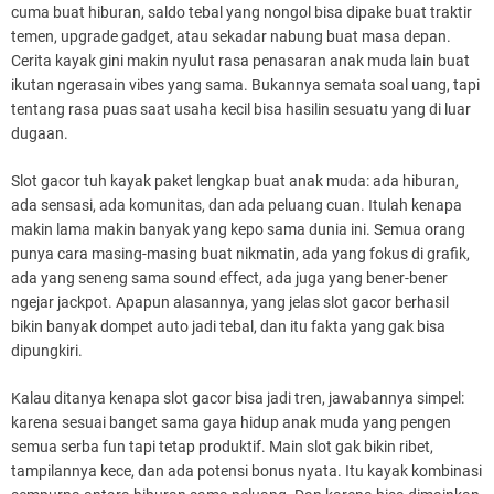
cuma buat hiburan, saldo tebal yang nongol bisa dipake buat traktir
temen, upgrade gadget, atau sekadar nabung buat masa depan.
Cerita kayak gini makin nyulut rasa penasaran anak muda lain buat
ikutan ngerasain vibes yang sama. Bukannya semata soal uang, tapi
tentang rasa puas saat usaha kecil bisa hasilin sesuatu yang di luar
dugaan.
Slot gacor tuh kayak paket lengkap buat anak muda: ada hiburan,
ada sensasi, ada komunitas, dan ada peluang cuan. Itulah kenapa
makin lama makin banyak yang kepo sama dunia ini. Semua orang
punya cara masing-masing buat nikmatin, ada yang fokus di grafik,
ada yang seneng sama sound effect, ada juga yang bener-bener
ngejar jackpot. Apapun alasannya, yang jelas slot gacor berhasil
bikin banyak dompet auto jadi tebal, dan itu fakta yang gak bisa
dipungkiri.
Kalau ditanya kenapa slot gacor bisa jadi tren, jawabannya simpel:
karena sesuai banget sama gaya hidup anak muda yang pengen
semua serba fun tapi tetap produktif. Main slot gak bikin ribet,
tampilannya kece, dan ada potensi bonus nyata. Itu kayak kombinasi