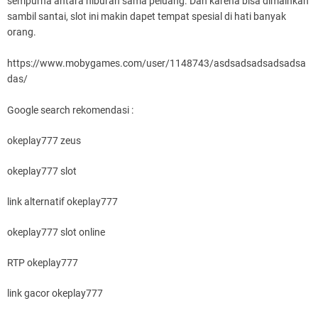
sempurna antara hiburan sama peluang. Dan karena bisa dimainkan
sambil santai, slot ini makin dapet tempat spesial di hati banyak
orang.
https://www.mobygames.com/user/1148743/asdsadsadsadsadsa
das/
Google search rekomendasi :
okeplay777 zeus
okeplay777 slot
link alternatif okeplay777
okeplay777 slot online
RTP okeplay777
link gacor okeplay777