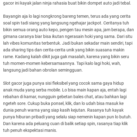
gacor ini kayak jalan ninja rahasia buat bikin dompet auto jadi tebal.
Bayangin aja lo lagi nongkrong bareng temen, terus ada yang cerita
soal spin tadi siang yang langsung ngehajar jackpot. Ceritanya tuh
bikin semua orang auto kepo, pengen tau mesin apa, jam berapa, dan
gimana caranya biar bisa ikutan ngerasain hoki yang sama. Dari situ
lah vibes komunitas terbentuk. Jadi bukan sekadar main sendiri, tapi
ada sharing tips dan cerita-cerita unik yang bikin suasana makin
rame. Kadang kalah dikit juga gak masalah, karena yang bikin seru
tuh momen-momen kebersamaannya. Tapi kalo lagi hoki, wah,
langsung jadi bahan obrolan semingguan.
Slot gacor juga punya sisi fleksibel yang cocok sama gaya hidup
anak muda yang serba mobile. Lo bisa main kapan aja, entah lagi
rebahan di kamar, nungguin gebetan bales chat, atau bahkan lagi
ngeteh sore. Cukup buka ponsel, klik, dan lo udah bisa masuk ke
dunia penuh warna yang siap kasih kejutan. Rasanya tuh kayak
punya hiburan pribadi yang selalu siap nemenin kapan pun lo butuh.
Dan karena ada peluang cuan di balik setiap spin, rasanya tiap klik
tuh penuh ekspektasi manis.