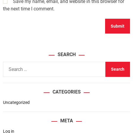
Save my name, email, and website in this browser for
the next time I comment.
SEARCH
S
e
a
r
CATEGORIES
c
h
Uncategorized
f
o
META
r
Log in
: