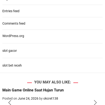
Entries feed
Comments feed
WordPress.org
slot gacor
slot bet receh
YOU MAY ALSO LIKE:
Main Game Online Saat Hujan Turun
Posted on
June 24, 2026
by
okcret138