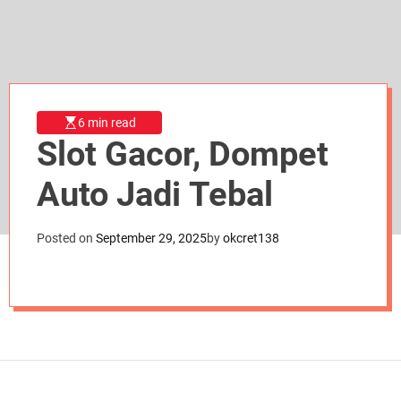
d
e
6 min read
Slot Gacor, Dompet
Auto Jadi Tebal
Posted on
September 29, 2025
by
okcret138