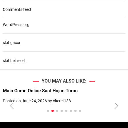
Comments feed
WordPress.org
slot gacor
slot bet receh
YOU MAY ALSO LIKE:
Main Game Online Saat Hujan Turun
Posted on
June 24, 2026
by
okcret138