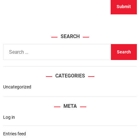
SEARCH
S
e
a
r
CATEGORIES
c
h
Uncategorized
f
o
META
r
Log in
:
Entries feed