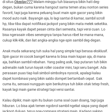
di situs
Okeplay777
Malam minggu tuh biasanya bikin hati deg-
degan, bukan cuma karena hangout sama temen atau nonton series
favorit, tapi juga karena peluang buat main spin gacor yang bikin
mood auto naik. Bayangin aja, lo lagi santai di kamar, sambil scroll
hp, tiba-tiba dapat notifikasi jackpot yang bikin mata melek seketika.
Rasanya kayak dapet pesan cinta dari semesta, tapi versi cuan. Lo
bisa ngerasain vibes senengnya tanpa harus ribet ke mana-mana,
cukup klik-klik, dan liat angka-angka nge-spin sambil deg-degan.
Anak muda sekarang tuh suka hal yang simple tapi berasa eksklusif.
Spin gacor ini cocok banget karena lo bisa main kapan aja, di mana
aja, bahkan sambil rebahan. Yang paling asik, tiap putaran tuh bikin
adrenalin naik turun kayak roller coaster mini, tapi seru banget. Ada
perasaan puas tiap kali simbol-simbolnya nyocok, apalagi kalau
dapet kombinasi yang bikin saldo dompet bertambah cepat. Gak
cuma itu, sensasi nungguin spin berikutnya tuh bikin otak tetep fresh,
kayak lagi main game strategi tapi versi santai.
Kalau dipikir, main spin itu bukan cuma soal cuan doang, tapi juga
hiburan. Lo bisa ajak temen ngobrol sambil ngeliat siapa yang dapet
jackpot duluan, terus nge-compare strategi main. Kadang saking