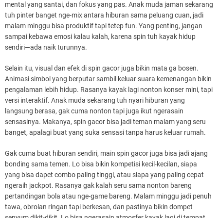
mental yang santai, dan fokus yang pas. Anak muda jaman sekarang
tuh pinter banget nge-mix antara hiburan sama peluang cuan, jadi
malam minggu bisa produktif tapi tetep fun. Yang penting, jangan
sampai kebawa emosi kalau kalah, karena spin tuh kayak hidup
sendiri—ada naik turunnya.
Selain itu, visual dan efek di spin gacor juga bikin mata ga bosen.
Animasi simbol yang berputar sambil keluar suara kemenangan bikin
pengalaman lebih hidup. Rasanya kayak lagi nonton konser mini, tapi
versi interaktif. Anak muda sekarang tuh nyari hiburan yang
langsung berasa, gak cuma nonton tapi juga ikut ngerasain
sensasinya. Makanya, spin gacor bisa jadi teman malam yang seru
banget, apalagi buat yang suka sensasi tanpa harus keluar rumah.
Gak cuma buat hiburan sendiri, main spin gacor juga bisa jadi ajang
bonding sama temen. Lo bisa bikin kompetisi kecil-kecilan, siapa
yang bisa dapet combo paling tinggi, atau siapa yang paling cepat
ngeraih jackpot. Rasanya gak kalah seru sama nonton bareng
pertandingan bola atau nge-game bareng. Malam minggu jadi penuh
tawa, obrolan ringan tapi berkesan, dan pastinya bikin dompet
senyum dikit-dikit. Lo bisa ngerasain atmosfer kayak lagi di tempat