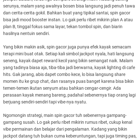
serunya, malam yang awalnya bosen bisa langsung jadi penuh tawa
dan cerita-cerita gokil. Bahkan buat yang tipikal santai, spin gacor
bisa jadi mood booster instan. Lo gak perlu ribet mikirin plan A atau
plan B, tinggal fokus sama layar, tekan tombol spin, dan biarin
hasilnya nentuin sendiri.
Yang bikin makin asik, spin gacor juga punya efek kayak semacam
terapi mini buat otak. Setiap kali simbol jackpot nyala, hati langsung
seneng, kayak dapet reward kecil yang bikin semangat naik. Malam
yang tadinya biasa aja, tiba-tiba jadi berwarna, kayak lighting di cafe
hits. Gak jarang, abis dapet combo kece, lo bisa langsung share
momen itu ke grup chat, dan rasanya puas banget karena bisa bikin
temen-temen ikutan senyum atau bahkan cengar-cengir. Ada
perasaan kayak menang bareng, padahal sebenernya tiap orang lagi
berjuang sendiri-sendiri tapi vibe-nya nyatu.
Ngomongin strategi, main spin gacor tuh sebenernya gampang-
gampang susah. Lo gak perlu ribet mikirin rumus ribet, cukup kenal
vibe permainan dan belajar dari pengalaman. Kadang yang bikin
jackpot datang tuh bukan cuma keberuntungan, tapi juga timing pas,