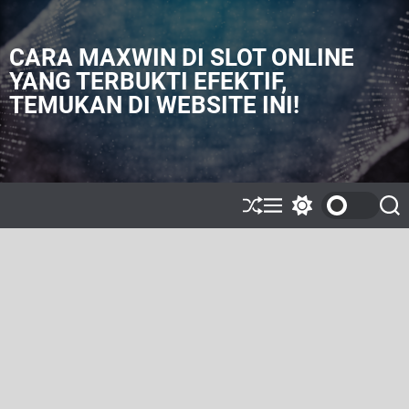
S
k
i
CARA MAXWIN DI SLOT ONLINE
p
YANG TERBUKTI EFEKTIF,
t
TEMUKAN DI WEBSITE INI!
o
c
o
n
t
e
S
M
S
S
h
e
w
e
n
u
n
i
a
t
ff
u
t
r
l
c
c
e
h
h
c
o
l
o
r
m
o