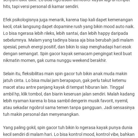
hits, tapi versi personal di kamar sendiri.
Efek psikologisnya juga menarik, karena tiap kali dapet kemenangan
kecil, otak langsung dapet dopamine rush yang bikin mood auto naik.
Lo bisa ngerasa lebih rileks, lebih santai, dan lebih happy daripada
sebelumnya. Malam yang tadinya biasa aja bisa berubah jadi malam
spesial, penuh energi positif, dan bikin lo siap menghadapi hari esok
dengan semangat. Spin gacor kayak semacam pengingat kecil buat
nikmatin momen, gak cuma nunggu weekend berakhir.
Selain itu, fleksibilitas main spin gacor tuh bikin anak muda makin
jatuh cinta. Lo bisa mulai jam berapapun, gak perlu takut ketemu
macet atau antre panjang kayak di tempat hiburan lain. Tinggal
ambil hp, klik tombol, dan biarin keseruan jalan sendiri. Malah kadang
lebih nyaman karena lo bisa sambil dengerin musik favorit, nyemil,
atau sekadar ngobrol sama temen tanpa gangguan. Jadi sensasinya
tuh makin personal dan menyenangkan.
Yang paling gokil, spin gacor tuh bikin lo ngerasa kayak punya dunia
kecil sendiri di malam hari. Lo bisa kontrol mood, kontrol vibe, bahkan