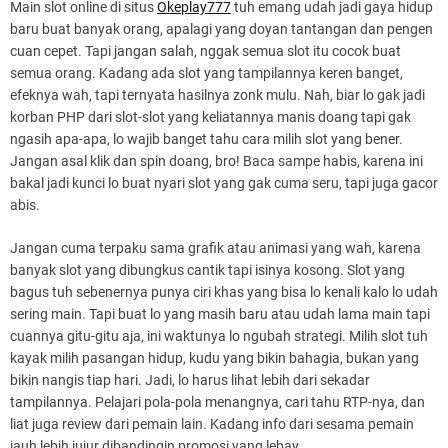
Main slot online di situs
Okeplay777
tuh emang udah jadi gaya hidup
baru buat banyak orang, apalagi yang doyan tantangan dan pengen
cuan cepet. Tapi jangan salah, nggak semua slot itu cocok buat
semua orang. Kadang ada slot yang tampilannya keren banget,
efeknya wah, tapi ternyata hasilnya zonk mulu. Nah, biar lo gak jadi
korban PHP dari slot-slot yang keliatannya manis doang tapi gak
ngasih apa-apa, lo wajib banget tahu cara milih slot yang bener.
Jangan asal klik dan spin doang, bro! Baca sampe habis, karena ini
bakal jadi kunci lo buat nyari slot yang gak cuma seru, tapi juga gacor
abis.
Jangan cuma terpaku sama grafik atau animasi yang wah, karena
banyak slot yang dibungkus cantik tapi isinya kosong. Slot yang
bagus tuh sebenernya punya ciri khas yang bisa lo kenali kalo lo udah
sering main. Tapi buat lo yang masih baru atau udah lama main tapi
cuannya gitu-gitu aja, ini waktunya lo ngubah strategi. Milih slot tuh
kayak milih pasangan hidup, kudu yang bikin bahagia, bukan yang
bikin nangis tiap hari. Jadi, lo harus lihat lebih dari sekadar
tampilannya. Pelajari pola-pola menangnya, cari tahu RTP-nya, dan
liat juga review dari pemain lain. Kadang info dari sesama pemain
jauh lebih jujur dibandingin promosi yang lebay.