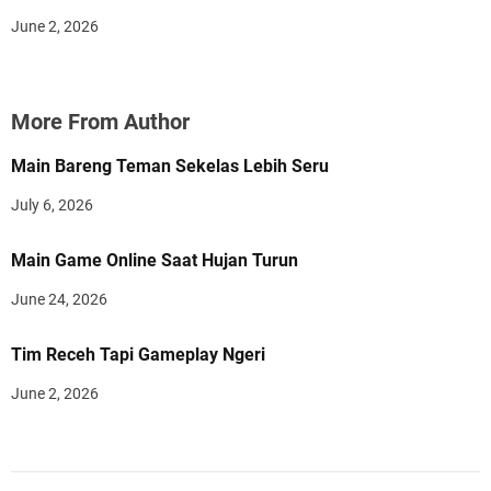
June 2, 2026
More From Author
Main Bareng Teman Sekelas Lebih Seru
July 6, 2026
Main Game Online Saat Hujan Turun
June 24, 2026
Tim Receh Tapi Gameplay Ngeri
June 2, 2026