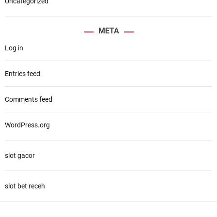
h
Uncategorized
f
o
META
r
Log in
:
Entries feed
Comments feed
WordPress.org
slot gacor
slot bet receh