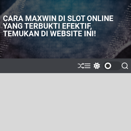
S
k
i
CARA MAXWIN DI SLOT ONLINE
p
YANG TERBUKTI EFEKTIF,
t
TEMUKAN DI WEBSITE INI!
o
c
o
n
t
e
S
M
S
S
h
e
w
e
n
u
n
i
a
t
ff
u
t
r
l
c
c
e
h
h
c
o
l
o
r
m
o