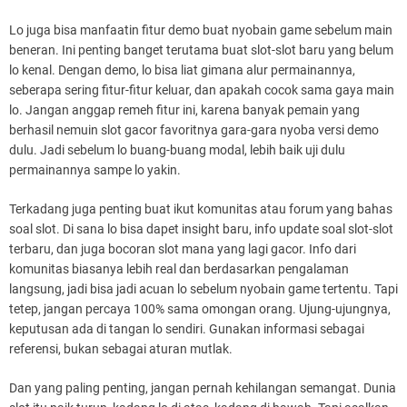
Lo juga bisa manfaatin fitur demo buat nyobain game sebelum main
beneran. Ini penting banget terutama buat slot-slot baru yang belum
lo kenal. Dengan demo, lo bisa liat gimana alur permainannya,
seberapa sering fitur-fitur keluar, dan apakah cocok sama gaya main
lo. Jangan anggap remeh fitur ini, karena banyak pemain yang
berhasil nemuin slot gacor favoritnya gara-gara nyoba versi demo
dulu. Jadi sebelum lo buang-buang modal, lebih baik uji dulu
permainannya sampe lo yakin.
Terkadang juga penting buat ikut komunitas atau forum yang bahas
soal slot. Di sana lo bisa dapet insight baru, info update soal slot-slot
terbaru, dan juga bocoran slot mana yang lagi gacor. Info dari
komunitas biasanya lebih real dan berdasarkan pengalaman
langsung, jadi bisa jadi acuan lo sebelum nyobain game tertentu. Tapi
tetep, jangan percaya 100% sama omongan orang. Ujung-ujungnya,
keputusan ada di tangan lo sendiri. Gunakan informasi sebagai
referensi, bukan sebagai aturan mutlak.
Dan yang paling penting, jangan pernah kehilangan semangat. Dunia