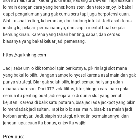
slot itu naik turun, kadang lo di atas, kadang di bawah. Tapi asalkan
lo main dengan cara yang bener, konsisten, dan tetep enjoy, lo bakal
dapet pengalaman yang gak cuma seru tapi juga berpotensi cuan.
Slot itu soal feeling, keberanian, dan kadang intuisi. Jadi asah terus
insting lo, pelajari permainannya, dan siapin mental buat segala
kemungkinan. Karena yang tahan banting, sabar, dan cerdas
biasanya yang bakal keluar jadi pemenang.
https://quikhiring.com
Jadi, sebelum lo klik tombol spin berikutnya, pikirin lagi slot mana
yang bakal lo pilih. Jangan sampe lo nyesel karena asal main dan gak
punya strategi. Biar gak salah pilih, inget semua hal yang udah
dibahas barusan. Dari RTP, volatilitas, fitur, hingga cara baca pola—
semua itu penting buat jadi senjata lo di dunia slot yang penuh
kejutan. Karena di balik satu putaran, bisa jadi ada jackpot yang bikin
lo mendadak jadi sultan. Tapi kalo lo asal main, bisa-bisa malah jadi
korban ambyar. Jadi, siapin strategi, nikmatin permainannya, dan
jangan lupa: cuan itu bonus, enjoy itu wajib!
Previous:
P