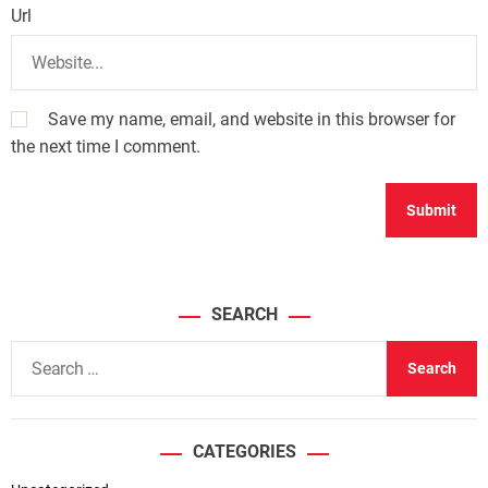
Url
Save my name, email, and website in this browser for
the next time I comment.
SEARCH
S
e
a
r
CATEGORIES
c