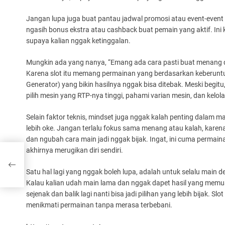
Jangan lupa juga buat pantau jadwal promosi atau event-event
ngasih bonus ekstra atau cashback buat pemain yang aktif. I
supaya kalian nggak ketinggalan.
Mungkin ada yang nanya, “Emang ada cara pasti buat menang di
Karena slot itu memang permainan yang berdasarkan keberuntu
Generator) yang bikin hasilnya nggak bisa ditebak. Meski begit
pilih mesin yang RTP-nya tinggi, pahami varian mesin, dan kelol
Selain faktor teknis, mindset juga nggak kalah penting dalam m
lebih oke. Jangan terlalu fokus sama menang atau kalah, karena
dan ngubah cara main jadi nggak bijak. Ingat, ini cuma permai
akhirnya merugikan diri sendiri.
Satu hal lagi yang nggak boleh lupa, adalah untuk selalu main 
Kalau kalian udah main lama dan nggak dapet hasil yang memua
sejenak dan balik lagi nanti bisa jadi pilihan yang lebih bijak. 
menikmati permainan tanpa merasa terbebani.