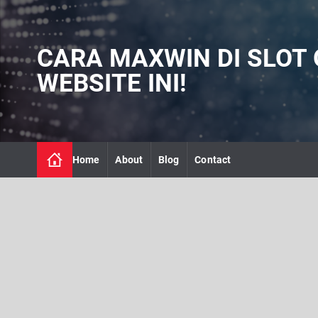
S
k
i
CARA MAXWIN DI SLOT 
p
t
WEBSITE INI!
o
c
o
n
t
Home
About
Blog
Contact
e
n
t