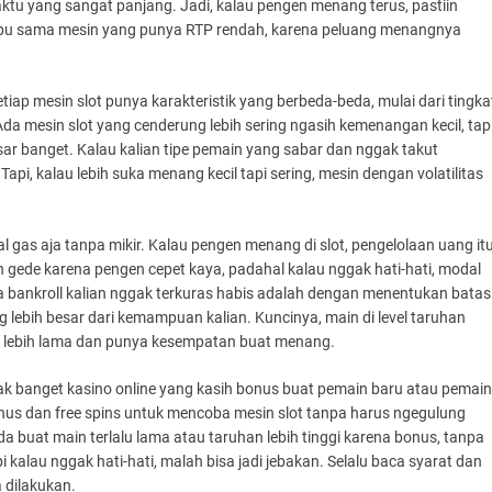
aktu yang sangat panjang. Jadi, kalau pengen menang terus, pastiin
tipu sama mesin yang punya RTP rendah, karena peluang menangnya
etiap mesin slot punya karakteristik yang berbeda-beda, mulai dari tingka
 Ada mesin slot yang cenderung lebih sering ngasih kemenangan kecil, tap
sar banget. Kalau kalian tipe pemain yang sabar dan nggak takut
api, kalau lebih suka menang kecil tapi sering, mesin dengan volatilitas
l gas aja tanpa mikir. Kalau pengen menang di slot, pengelolaan uang it
n gede karena pengen cepet kaya, padahal kalau nggak hati-hati, modal
a bankroll kalian nggak terkuras habis adalah dengan menentukan batas
lebih besar dari kemampuan kalian. Kuncinya, main di level taruhan
n lebih lama dan punya kesempatan buat menang.
yak banget kasino online yang kasih bonus buat pemain baru atau pemain
nus dan free spins untuk mencoba mesin slot tanpa harus ngegulung
da buat main terlalu lama atau taruhan lebih tinggi karena bonus, tanpa
kalau nggak hati-hati, malah bisa jadi jebakan. Selalu baca syarat dan
 dilakukan.