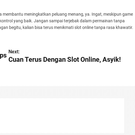
 bisa membantu meningkatkan peluang menang, ya. Ingat, meskipun game
a kontrol yang baik. Jangan sampai terjebak dalam permainan tanpa
an begitu, kalian bisa terus menikmati slot online tanpa rasa khawatir.
Next:
ips
Cuan Terus Dengan Slot Online, Asyik!