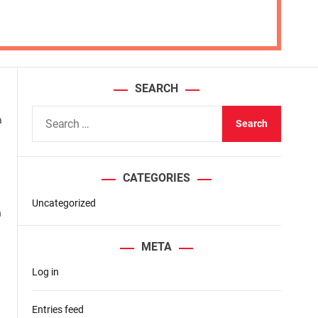
SEARCH
S
a
e
a
r
CATEGORIES
c
h
Uncategorized
n
f
o
META
r
Log in
:
Entries feed