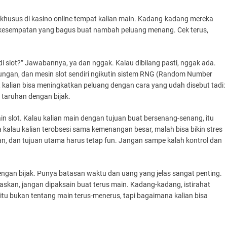
 khusus di kasino online tempat kalian main. Kadang-kadang mereka
ni kesempatan yang bagus buat nambah peluang menang. Cek terus,
 slot?” Jawabannya, ya dan nggak. Kalau dibilang pasti, nggak ada.
ngan, dan mesin slot sendiri ngikutin sistem RNG (Random Number
u, kalian bisa meningkatkan peluang dengan cara yang udah disebut tadi:
a taruhan dengan bijak.
ain slot. Kalau kalian main dengan tujuan buat bersenang-senang, itu
 kalau kalian terobsesi sama kemenangan besar, malah bisa bikin stres
nan, dan tujuan utama harus tetap fun. Jangan sampe kalah kontrol dan
dengan bijak. Punya batasan waktu dan uang yang jelas sangat penting.
skan, jangan dipaksain buat terus main. Kadang-kadang, istirahat
Slot itu bukan tentang main terus-menerus, tapi bagaimana kalian bisa