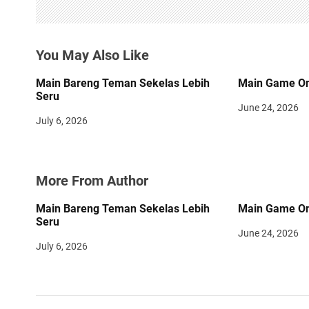
g
a
You May Also Like
t
Main Bareng Teman Sekelas Lebih
Main Game Onl
i
Seru
June 24, 2026
o
July 6, 2026
n
More From Author
Main Bareng Teman Sekelas Lebih
Main Game Onl
Seru
June 24, 2026
July 6, 2026