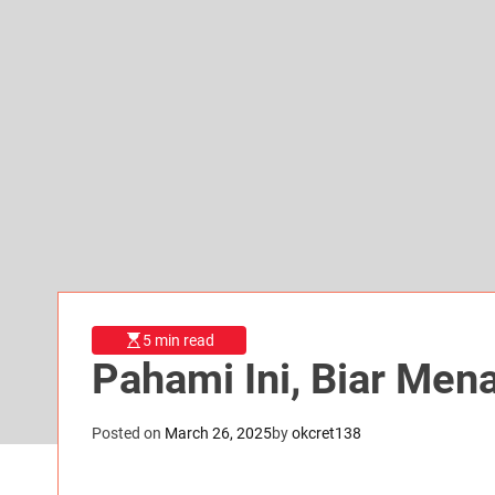
5 min read
Pahami Ini, Biar Mena
Posted on
March 26, 2025
by
okcret138