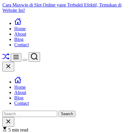
Skip
Cara Maxwin di Slot Online yang Terbukti Efektif, Temukan di
to
Website Ini!
content
Home
About
Blog
Contact
Shuffle
Search
Menu
Switch
Close
color
mode
Home
About
Blog
Contact
Search
for:
Close
search
5 min read