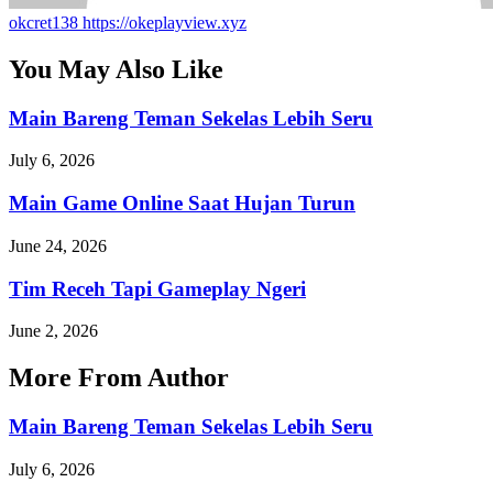
okcret138
https://okeplayview.xyz
You May Also Like
Main Bareng Teman Sekelas Lebih Seru
July 6, 2026
Main Game Online Saat Hujan Turun
June 24, 2026
Tim Receh Tapi Gameplay Ngeri
June 2, 2026
More From Author
Main Bareng Teman Sekelas Lebih Seru
July 6, 2026