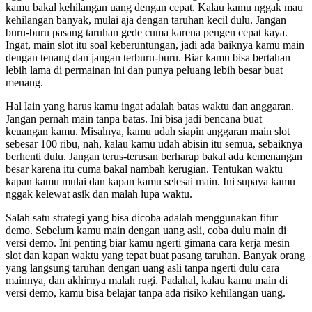
kamu bakal kehilangan uang dengan cepat. Kalau kamu nggak mau
kehilangan banyak, mulai aja dengan taruhan kecil dulu. Jangan
buru-buru pasang taruhan gede cuma karena pengen cepat kaya.
Ingat, main slot itu soal keberuntungan, jadi ada baiknya kamu main
dengan tenang dan jangan terburu-buru. Biar kamu bisa bertahan
lebih lama di permainan ini dan punya peluang lebih besar buat
menang.
Hal lain yang harus kamu ingat adalah batas waktu dan anggaran.
Jangan pernah main tanpa batas. Ini bisa jadi bencana buat
keuangan kamu. Misalnya, kamu udah siapin anggaran main slot
sebesar 100 ribu, nah, kalau kamu udah abisin itu semua, sebaiknya
berhenti dulu. Jangan terus-terusan berharap bakal ada kemenangan
besar karena itu cuma bakal nambah kerugian. Tentukan waktu
kapan kamu mulai dan kapan kamu selesai main. Ini supaya kamu
nggak kelewat asik dan malah lupa waktu.
Salah satu strategi yang bisa dicoba adalah menggunakan fitur
demo. Sebelum kamu main dengan uang asli, coba dulu main di
versi demo. Ini penting biar kamu ngerti gimana cara kerja mesin
slot dan kapan waktu yang tepat buat pasang taruhan. Banyak orang
yang langsung taruhan dengan uang asli tanpa ngerti dulu cara
mainnya, dan akhirnya malah rugi. Padahal, kalau kamu main di
versi demo, kamu bisa belajar tanpa ada risiko kehilangan uang.