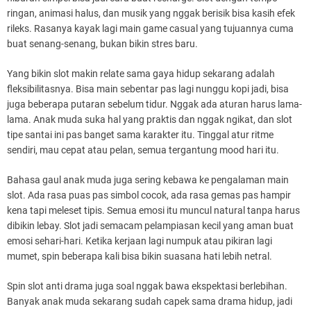
ringan, animasi halus, dan musik yang nggak berisik bisa kasih efek
rileks. Rasanya kayak lagi main game casual yang tujuannya cuma
buat senang-senang, bukan bikin stres baru.
Yang bikin slot makin relate sama gaya hidup sekarang adalah
fleksibilitasnya. Bisa main sebentar pas lagi nunggu kopi jadi, bisa
juga beberapa putaran sebelum tidur. Nggak ada aturan harus lama-
lama. Anak muda suka hal yang praktis dan nggak ngikat, dan slot
tipe santai ini pas banget sama karakter itu. Tinggal atur ritme
sendiri, mau cepat atau pelan, semua tergantung mood hari itu.
Bahasa gaul anak muda juga sering kebawa ke pengalaman main
slot. Ada rasa puas pas simbol cocok, ada rasa gemas pas hampir
kena tapi meleset tipis. Semua emosi itu muncul natural tanpa harus
dibikin lebay. Slot jadi semacam pelampiasan kecil yang aman buat
emosi sehari-hari. Ketika kerjaan lagi numpuk atau pikiran lagi
mumet, spin beberapa kali bisa bikin suasana hati lebih netral.
Spin slot anti drama juga soal nggak bawa ekspektasi berlebihan.
Banyak anak muda sekarang sudah capek sama drama hidup, jadi