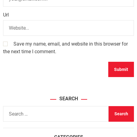
Url
Save my name, email, and website in this browser for
the next time I comment.
SEARCH
S
e
a
r