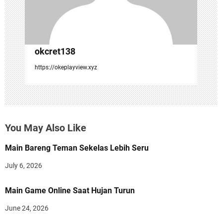
o
n
okcret138
https://okeplayview.xyz
You May Also Like
Main Bareng Teman Sekelas Lebih Seru
July 6, 2026
Main Game Online Saat Hujan Turun
June 24, 2026