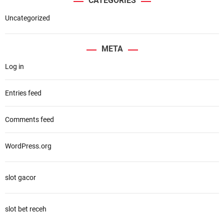
CATEGORIES
c
h
Uncategorized
f
o
META
r
Log in
:
Entries feed
Comments feed
WordPress.org
slot gacor
slot bet receh