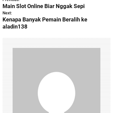
P
Main Slot Online Biar Nggak Sepi
o
Next:
Kenapa Banyak Pemain Beralih ke
s
aladin138
t
n
a
v
i
g
a
t
i