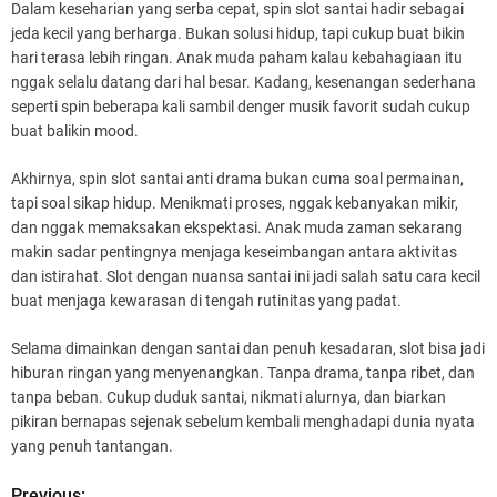
Dalam keseharian yang serba cepat, spin slot santai hadir sebagai
jeda kecil yang berharga. Bukan solusi hidup, tapi cukup buat bikin
hari terasa lebih ringan. Anak muda paham kalau kebahagiaan itu
nggak selalu datang dari hal besar. Kadang, kesenangan sederhana
seperti spin beberapa kali sambil denger musik favorit sudah cukup
buat balikin mood.
Akhirnya, spin slot santai anti drama bukan cuma soal permainan,
tapi soal sikap hidup. Menikmati proses, nggak kebanyakan mikir,
dan nggak memaksakan ekspektasi. Anak muda zaman sekarang
makin sadar pentingnya menjaga keseimbangan antara aktivitas
dan istirahat. Slot dengan nuansa santai ini jadi salah satu cara kecil
buat menjaga kewarasan di tengah rutinitas yang padat.
Selama dimainkan dengan santai dan penuh kesadaran, slot bisa jadi
hiburan ringan yang menyenangkan. Tanpa drama, tanpa ribet, dan
tanpa beban. Cukup duduk santai, nikmati alurnya, dan biarkan
pikiran bernapas sejenak sebelum kembali menghadapi dunia nyata
yang penuh tantangan.
Previous: