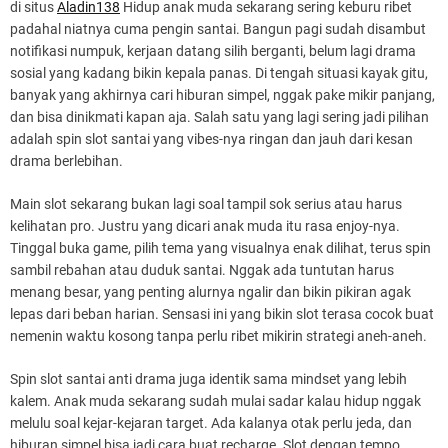
di situs
Aladin138
Hidup anak muda sekarang sering keburu ribet
padahal niatnya cuma pengin santai. Bangun pagi sudah disambut
notifikasi numpuk, kerjaan datang silih berganti, belum lagi drama
sosial yang kadang bikin kepala panas. Di tengah situasi kayak gitu,
banyak yang akhirnya cari hiburan simpel, nggak pake mikir panjang,
dan bisa dinikmati kapan aja. Salah satu yang lagi sering jadi pilihan
adalah spin slot santai yang vibes-nya ringan dan jauh dari kesan
drama berlebihan.
Main slot sekarang bukan lagi soal tampil sok serius atau harus
kelihatan pro. Justru yang dicari anak muda itu rasa enjoy-nya.
Tinggal buka game, pilih tema yang visualnya enak dilihat, terus spin
sambil rebahan atau duduk santai. Nggak ada tuntutan harus
menang besar, yang penting alurnya ngalir dan bikin pikiran agak
lepas dari beban harian. Sensasi ini yang bikin slot terasa cocok buat
nemenin waktu kosong tanpa perlu ribet mikirin strategi aneh-aneh.
Spin slot santai anti drama juga identik sama mindset yang lebih
kalem. Anak muda sekarang sudah mulai sadar kalau hidup nggak
melulu soal kejar-kejaran target. Ada kalanya otak perlu jeda, dan
hiburan simpel bisa jadi cara buat recharge. Slot dengan tempo