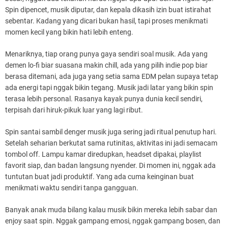
Spin dipencet, musik diputar, dan kepala dikasih izin buat istirahat
sebentar. Kadang yang dicari bukan hasil, tapi proses menikmati
momen kecil yang bikin hati lebih enteng.
Menariknya, tiap orang punya gaya sendiri soal musik. Ada yang
demen lo-fi biar suasana makin chill, ada yang pilih indie pop biar
berasa ditemani, ada juga yang setia sama EDM pelan supaya tetap
ada energi tapi nggak bikin tegang. Musik jadi latar yang bikin spin
terasa lebih personal. Rasanya kayak punya dunia kecil sendiri,
terpisah dari hiruk-pikuk luar yang lagi ribut.
Spin santai sambil denger musik juga sering jadi ritual penutup hari.
Setelah seharian berkutat sama rutinitas, aktivitas ini jadi semacam
tombol off. Lampu kamar diredupkan, headset dipakai, playlist
favorit siap, dan badan langsung nyender. Di momen ini, nggak ada
tuntutan buat jadi produktif. Yang ada cuma keinginan buat
menikmati waktu sendiri tanpa gangguan.
Banyak anak muda bilang kalau musik bikin mereka lebih sabar dan
enjoy saat spin. Nggak gampang emosi, nggak gampang bosen, dan