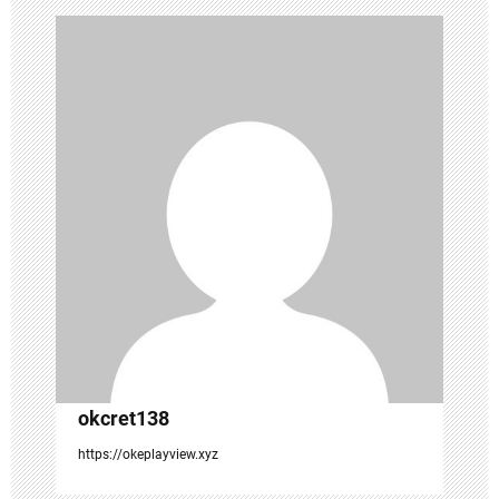
n
a
v
i
g
a
t
i
o
n
okcret138
https://okeplayview.xyz