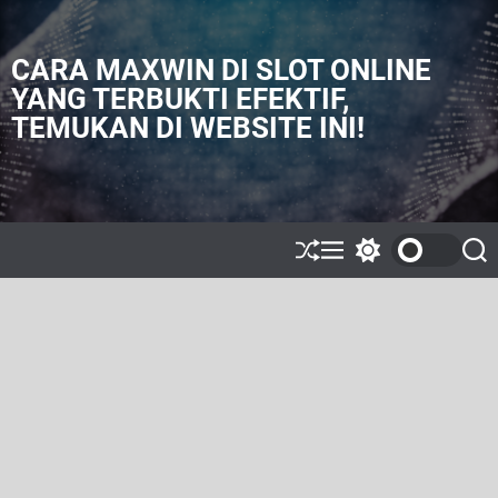
S
k
i
CARA MAXWIN DI SLOT ONLINE
p
YANG TERBUKTI EFEKTIF,
t
TEMUKAN DI WEBSITE INI!
o
c
o
n
t
e
S
M
S
S
h
e
w
e
n
u
n
i
a
t
ff
u
t
r
l
c
c
e
h
h
c
o
l
o
r
m
o