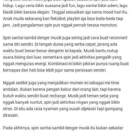
hidup. Lagu ceria bikin suasana jadi fun, lagu santai bikin adem, lagu
klasik bikin berasa elegan. Tinggal sesuaikan aja sama mood hari itu.
Anak muda sekarang kan fleksibel, playlist aja bisa beda-beda tiap
jam. Jadi pengalaman spin pun nggak pernah terasa monoton.
Spin santai sambil denger musik juga sering jadi cara buat reconnect
sama diri sendiri. Di tengah dunia yang serba cepat, jarang ada
waktu buat benar-benar dengerin isi kepala. Musik bantu nutup
suara bising dari luar, sementara spin jadi aktivitas pengalih yang
nggak menguras energi. Kombinasi ini bikin pikiran punya ruang buat
bernapas dan hati bisa lebih jujur sama perasaan sendiri.
Nggak sedikit juga yang menjadikan momen ini sebagai me time
andalan. Bukan karena pengen kabur dari orang lain, tapi karena
butuh waktu sendiri buat recharge. Musik jadi teman setia yang
nggak banyak nuntut, spin jadi aktivitas ringan yang nggak bikin
stres. Di situ ada rasa nyaman yang susah dijelasin tapi gampang
dirasain.
Pada akhirnya, spin santai sambil denger musik itu bukan sekadar