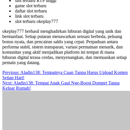
slot terbaru RTP tinggi
game slot terbaru
daftar slot terbaru
link slot terbaru
slot terbaru okeplay777
okeplay777 berhasil menghadirkan hiburan digital yang unik dan
bermanfaat. Setiap putaran menawarkan sensasi berbeda, peluang
bonus nyata, dan pencairan saldo yang cepat. Perpaduan antara
performa stabil, sistem transparan, variasi permainan menarik, dan
komunitas yang aktif menjadikan platform ini tempat di mana
hiburan digital terasa cerdas, menyenangkan, dan memuaskan setiap
pemain yang datang.
Post
Previous:
Aladin138: Tempatnya Cuan Tanpa Harus Upload Konten
Setiap Hari!
navigation
Next:
Aladin138: Tempat Anak Gaul Nge-Boost Dompet Tanpa
Keluar Rumah!