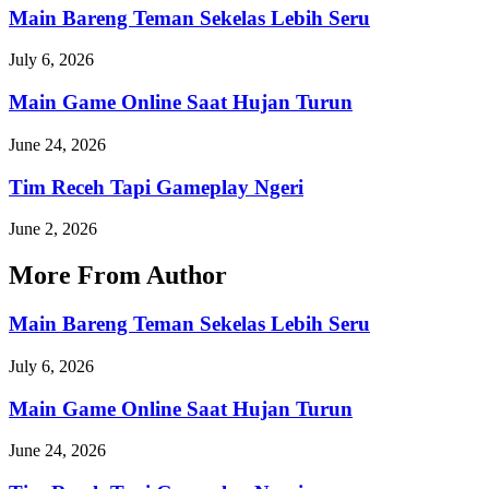
Main Bareng Teman Sekelas Lebih Seru
July 6, 2026
Main Game Online Saat Hujan Turun
June 24, 2026
Tim Receh Tapi Gameplay Ngeri
June 2, 2026
More From Author
Main Bareng Teman Sekelas Lebih Seru
July 6, 2026
Main Game Online Saat Hujan Turun
June 24, 2026