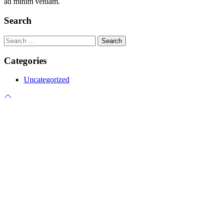
ad minim veniam.
Search
Search
for:
Categories
Uncategorized
Scroll
to
top