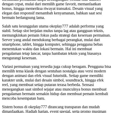
dengan cepat, mulai dari memilih game favorit, memanfaatkan
bonus, hingga memeriksa riwayat transaksi. Desain visual yang
elegan dan responsif menambah kenyamanan, bahkan saat sesi
bermain berlangsung lama.
Salah satu keunggulan utama okeplay777 adalah performa yang
stabil. Setiap slot berjalan mulus tanpa lag atau gangguan teknis,
memungkinkan pemain fokus pada strategi dan keseruan permainan.
Server yang andal mendukung berbagai perangkat, mulai dari
smartphone, tablet, hingga komputer, sehingga pengguna bebas
menentukan waktu dan lokasi bermain. Hal ini membuat
pengalaman tetap lancar, tanpa hambatan teknis yang biasanya
mengurangi keseruan.
Variasi permainan yang tersedia juga cukup beragam. Pengguna bisa
memilih tema klasik dengan sentuhan nostalgia atau versi modern
dengan animasi dan efek visual futuristik. Setiap game memiliki
karakter unik, mulai dari desain simbol, soundtrack, hingga efek
reel, yang membuat setiap putaran terasa berbeda. Sensasi
menegangkan saat simbol sejajar atau munculnya bonus membuat
pengalaman bermain semakin hidup dan membuat pemain kembali
mencoba kesempatan baru.
Sistem bonus di okeplay777 dirancang transparan dan mudah
dimanfaatkan. Hadiah harian, event spesial, serta promo musiman