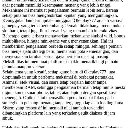
agar pemain memiliki kesempatan menang yang lebih tinggi.
Mekanisme ini membuat pengalaman bermain lebih seru, karena
setiap putaran bisa menghadirkan kejutan yang menguntungkan.
Keunggulan lain dari update mingguan Okeplay777 adalah variasi
gameplay yang terus berkembang. Pemain tidak hanya menemukan
slot baru, tetapi juga fitur inovatif yang menambah interaktivitas.
Beberapa game terbaru menawarkan mekanisme simbol wild, bonus
multiplikator, hingga mini-game yang menyenangkan. Hal ini
memberikan pengalaman berbeda setiap minggu, sehingga pemain
bisa menjelajahi strategi baru, memahami pola kemenangan, dan
menyesuaikan taruhan sesuai gaya bermain masing-masing.
Fleksibilitas ini membuat platform semakin menarik bagi pemain
pemula maupun veteran.
Selain tema yang kreatif, setiap game baru di Okeplay777 juga
dioptimalkan untuk performa maksimal di berbagai perangkat.
Animasi, efek visual, dan suara tetap berjalan lancar tanpa
membebani RAM, sehingga pengalaman bermain tetap mulus meski
digunakan di smartphone, tablet, atau laptop dengan spesifikasi
menengah. Optimasi ini memastikan pemain dapat fokus pada
strategi dan peluang menang tanpa terganggu lag atau loading lama.
Sistem yang responsif ini menjadi nilai tambah tersendiri
dibandingkan platform lain yang terkadang sulit diakses di jam
sibuk.
Udah siap jadi pemburu jackpot? Langsung meluncur ke Halaman