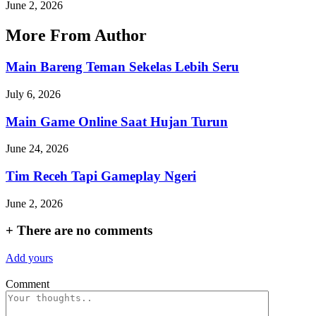
June 2, 2026
More From Author
Main Bareng Teman Sekelas Lebih Seru
July 6, 2026
Main Game Online Saat Hujan Turun
June 24, 2026
Tim Receh Tapi Gameplay Ngeri
June 2, 2026
+
There are no comments
Add yours
Comment