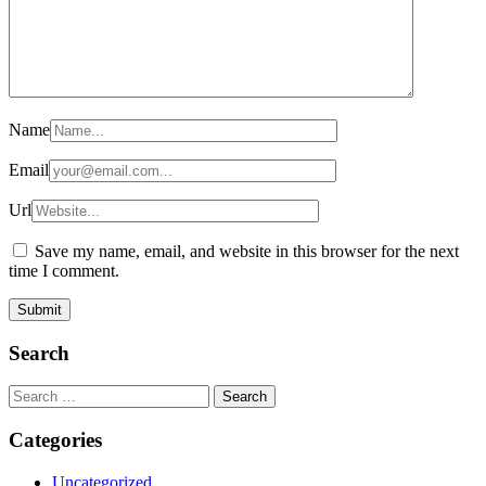
Name
Email
Url
Save my name, email, and website in this browser for the next
time I comment.
Search
Search
for:
Categories
Uncategorized