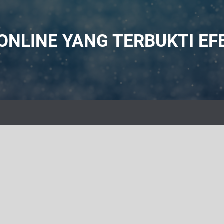
ONLINE YANG TERBUKTI EFE