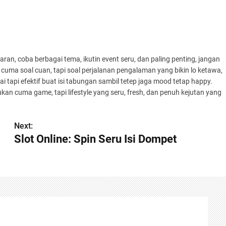
taran, coba berbagai tema, ikutin event seru, dan paling penting, jangan
n cuma soal cuan, tapi soal perjalanan pengalaman yang bikin lo ketawa,
ai tapi efektif buat isi tabungan sambil tetep jaga mood tetap happy.
kan cuma game, tapi lifestyle yang seru, fresh, dan penuh kejutan yang
Next:
Slot Online: Spin Seru Isi Dompet