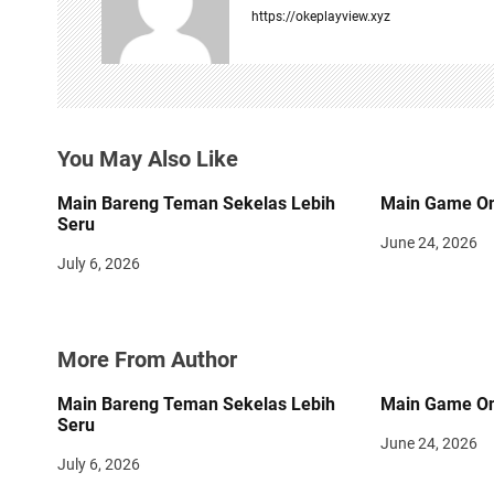
https://okeplayview.xyz
v
i
g
You May Also Like
a
t
Main Bareng Teman Sekelas Lebih
Main Game Onl
Seru
i
June 24, 2026
July 6, 2026
o
n
More From Author
Main Bareng Teman Sekelas Lebih
Main Game Onl
Seru
June 24, 2026
July 6, 2026