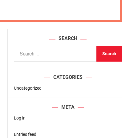
SEARCH
S
e
a
r
CATEGORIES
c
h
Uncategorized
f
o
META
r
Log in
:
Entries feed