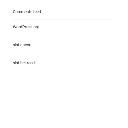
Comments feed
WordPress.org
slot gacor
slot bet receh