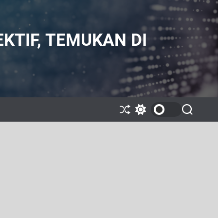
KTIF, TEMUKAN DI
S
S
S
h
w
e
u
i
a
ff
t
r
l
c
c
e
h
h
c
o
l
o
r
m
o