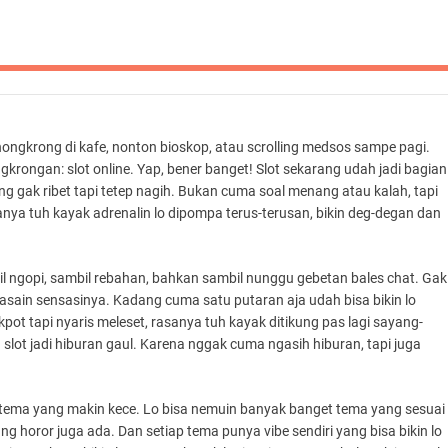
ongkrong di kafe, nonton bioskop, atau scrolling medsos sampe pagi.
gkrongan: slot online. Yap, bener banget! Slot sekarang udah jadi bagian
g gak ribet tapi tetep nagih. Bukan cuma soal menang atau kalah, tapi
asanya tuh kayak adrenalin lo dipompa terus-terusan, bikin deg-degan dan
il ngopi, sambil rebahan, bahkan sambil nunggu gebetan bales chat. Gak
rasain sensasinya. Kadang cuma satu putaran aja udah bisa bikin lo
pot tapi nyaris meleset, rasanya tuh kayak ditikung pas lagi sayang-
 slot jadi hiburan gaul. Karena nggak cuma ngasih hiburan, tapi juga
 tema yang makin kece. Lo bisa nemuin banyak banget tema yang sesuai
g horor juga ada. Dan setiap tema punya vibe sendiri yang bisa bikin lo