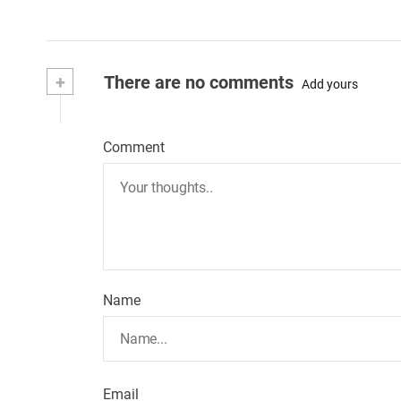
+
There are no comments
Add yours
Comment
Name
Email