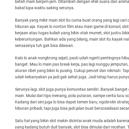
betah main berjam-jam. Ditambah dengan efek suara dan animasi
bakal lupa waktu saking serunya.
Banyak yang mikir main slot itu cuma buat orang yang lagi car
hiburan aja. Kayak lo nonton film atau main game di konsol, slot
kerjaan atau tugas kuliah yang bikin otak mumet, slot justru bik
keberuntungan. Bahkan ada yang bilang, main slot itu kayak naik
sensasinya tuh gak bisa dilawan.
Kalo lo anak nongkrong sejati, pasti udah ngerti pentingnya hibur
banget. Mau lo main pas break kerja, pas lagi nunggu jemputan,
aturan ribet yang bikin lo pusing. Cukup pencet dan nikmati. Ta
udah kebanyakan ya jadi gak sehat juga. Jadi tetap harus punya
Serunya lagi, slot juga punya komunitas sendiri. Banyak bange
main. Mulai dari tips menang, pola putaran, sampe cerita lucu s
Kadang dari sini juga lo bisa dapet temen baru, ngobrolin strat
hiburan pribadi, tapi juga bisa jadi jalan buat bersosialisasi secar
Satu hal yang bikin slot makin dicintai anak muda adalah karen
yang kadang butuh duit banyak, slot bisa dimulai dari recehan. 