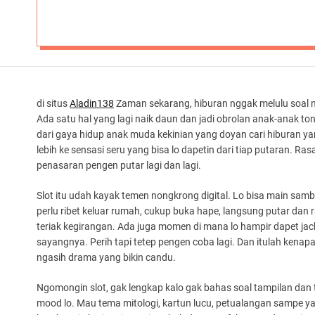
di situs
Aladin138
Zaman sekarang, hiburan nggak melulu soal n
Ada satu hal yang lagi naik daun dan jadi obrolan anak-anak ton
dari gaya hidup anak muda kekinian yang doyan cari hiburan yan
lebih ke sensasi seru yang bisa lo dapetin dari tiap putaran. R
penasaran pengen putar lagi dan lagi.
Slot itu udah kayak temen nongkrong digital. Lo bisa main samb
perlu ribet keluar rumah, cukup buka hape, langsung putar dan 
teriak kegirangan. Ada juga momen di mana lo hampir dapet jack
sayangnya. Perih tapi tetep pengen coba lagi. Dan itulah kenapa
ngasih drama yang bikin candu.
Ngomongin slot, gak lengkap kalo gak bahas soal tampilan dan
mood lo. Mau tema mitologi, kartun lucu, petualangan sampe yan