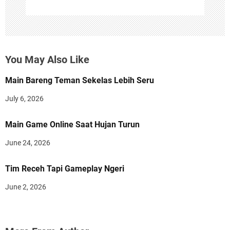
You May Also Like
Main Bareng Teman Sekelas Lebih Seru
July 6, 2026
Main Game Online Saat Hujan Turun
June 24, 2026
Tim Receh Tapi Gameplay Ngeri
June 2, 2026