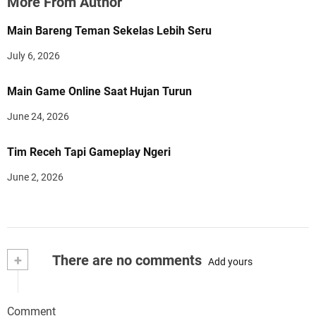
More From Author
Main Bareng Teman Sekelas Lebih Seru
July 6, 2026
Main Game Online Saat Hujan Turun
June 24, 2026
Tim Receh Tapi Gameplay Ngeri
June 2, 2026
+
There are no comments
Add yours
Comment