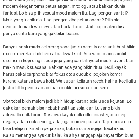
modern dengan tema petualangan, mitologi, atau bahkan dunia
fantasi. Lo bisa pilih sesuai mood malem itu. Lagi pengen santai?
Main yang klasik aja. Lagi pengen vibe petualangan? Pilih slot
dengan tema dewa-dewi atau harta karun. Jadi tiap malem bisa
punya cerita baru yang gak bikin bosen.
Banyak anak muda sekarang yang justru nemuin cara unik buat bikin
malem mereka lebih bermakna lewat slot. Ada yang main sambil
ditemenin kopi dingin, ada juga yang sambil nyetel musik favorit biar
makin masuk suasana. Bahkan ada yang bikin ritual kecil, kayak
harus pakai earphone biar fokus atau duduk di pojokan kamar
karena katanya bawa hoki. Walaupun keliatan receh, hal-hal kecil gitu
justru bikin pengalaman main makin personal dan seru.
Slot tebal bikin malem jadi lebih hidup karena selalu ada kejutan. Lo
gak akan pernah bisa nebak hasil tiap spin, dan itu yang bikin
adrenalin naik turun. Rasanya kayak naik roller coaster, ada deg-
degan, ada teriak seneng, ada juga momen pasrah. Tapi dari situ lo
bisa belajar nikmatin perjalanan, bukan cuma ngejar hasil akhir.
Kalau menang ya syukur, kalau kalah ya anggap aja bayar tiket buat