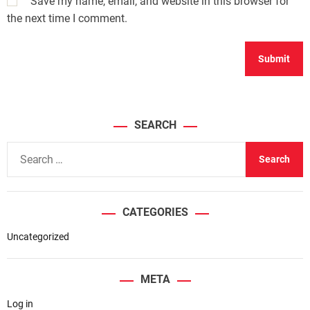
Save my name, email, and website in this browser for
the next time I comment.
SEARCH
S
e
a
r
CATEGORIES
c
h
Uncategorized
f
o
META
r
Log in
: