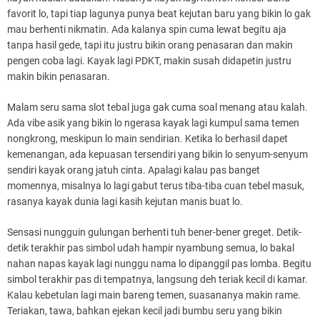
favorit lo, tapi tiap lagunya punya beat kejutan baru yang bikin lo gak
mau berhenti nikmatin. Ada kalanya spin cuma lewat begitu aja
tanpa hasil gede, tapi itu justru bikin orang penasaran dan makin
pengen coba lagi. Kayak lagi PDKT, makin susah didapetin justru
makin bikin penasaran.
Malam seru sama slot tebal juga gak cuma soal menang atau kalah.
Ada vibe asik yang bikin lo ngerasa kayak lagi kumpul sama temen
nongkrong, meskipun lo main sendirian. Ketika lo berhasil dapet
kemenangan, ada kepuasan tersendiri yang bikin lo senyum-senyum
sendiri kayak orang jatuh cinta. Apalagi kalau pas banget
momennya, misalnya lo lagi gabut terus tiba-tiba cuan tebel masuk,
rasanya kayak dunia lagi kasih kejutan manis buat lo.
Sensasi nungguin gulungan berhenti tuh bener-bener greget. Detik-
detik terakhir pas simbol udah hampir nyambung semua, lo bakal
nahan napas kayak lagi nunggu nama lo dipanggil pas lomba. Begitu
simbol terakhir pas di tempatnya, langsung deh teriak kecil di kamar.
Kalau kebetulan lagi main bareng temen, suasananya makin rame.
Teriakan, tawa, bahkan ejekan kecil jadi bumbu seru yang bikin