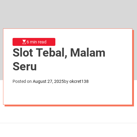
d
e
6 min read
Slot Tebal, Malam
Seru
Posted on
August 27, 2025
by
okcret138