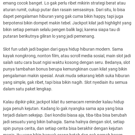
emang cocok banget. Lo gak perlu ribet mikirin strategi berat atau
aturan rumit, cukup putar dan rasain sensasinya. Dari situ, lo bisa
dapet pengalaman hiburan yang gak cuma bikin happy, tapi juga
berpotensi bikin dompet makin tebel. Jackpot kilat jadi highlight yang
bikin setiap pemain selalu pengen balik lagi, karena siapa tau di
putaran berikutnya giliran lo yang jadi pemenang.
Slot fun udah jadi bagian dari gaya hidup hiburan modern. Sama
kayak nongkrong, nonton film, atau scroll media sosial, main slot jadi
salah satu cara buat ngisi waktu kosong dengan seru. Bedanya, slot
punya tambahan bonus berupa kemungkinan cuan kilat yang bikin
pengalaman makin spesial. Anak muda sekarang lebih suka hiburan
yang simple, gak ribet, tapi bisa bikin nagih. Slot nyediain itu semua
dalam satu paket lengkap.
Kalau dipikir-pikir, jackpot kilat itu semacam reminder kalau hidup
juga penuh kejutan. Kadang lo gak nyangka sama apa yang bisa
terjadi dalam sekejap. Dari kondisi biasa aja, tiba-tiba bisa berubah
jadi sesuatu yang bikin bahagia. Sama halnya dengan slot, setiap
spin punya cerita, dan setiap cerita bisa berakhir dengan kejutan