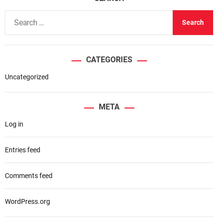
S
e
a
r
CATEGORIES
c
h
Uncategorized
f
o
META
r
Log in
:
Entries feed
Comments feed
WordPress.org