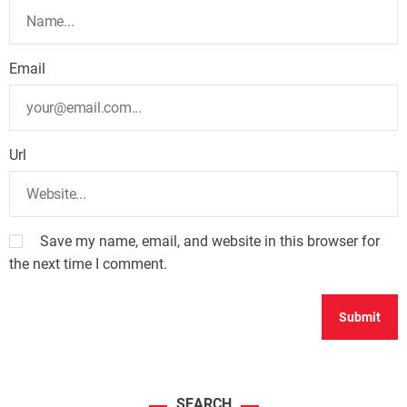
Email
Url
Save my name, email, and website in this browser for
the next time I comment.
SEARCH