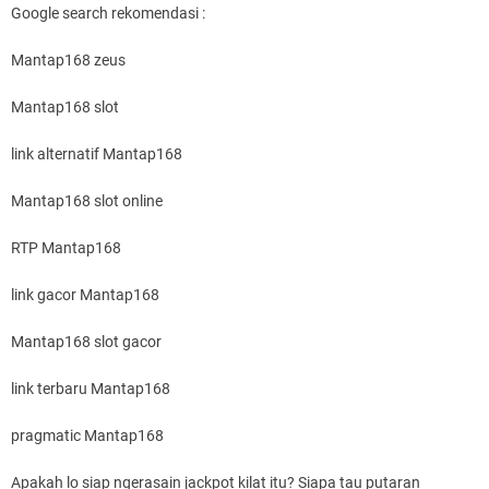
Google search rekomendasi :
Mantap168 zeus
Mantap168 slot
link alternatif Mantap168
Mantap168 slot online
RTP Mantap168
link gacor Mantap168
Mantap168 slot gacor
link terbaru Mantap168
pragmatic Mantap168
Apakah lo siap ngerasain jackpot kilat itu? Siapa tau putaran