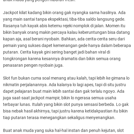
Jackpot kilat kadang bikin orang gak nyangka sama hasilnya. Ada
yang main santai tanpa ekspektasi, tiba-tiba saldo langsung gede.
Rasanya tuh kayak abis ketemu rejeki nomplok di jalan. Momen itu
bikin banyak orang makin percaya kalau keberuntungan bisa datang
kapan aja, asal berani nyobain. Bahkan, ada cerita-cerita seru dari
pemain yang sukses dapet kemenangan gede hanya dalam beberapa
putaran. Cerita kayak gini sering banget jadi bahan viral di
tongkrongan karena kesannya dramatis dan bikin semua orang
penasaran pengen nyobain juga.
Slot fun bukan cuma soal menang atau kalah, tapi lebih ke gimana lo
nikmatin perjalanannya. Ada kalanya lo lagi apes, tapi di situ justru
dapet pelajaran buat main lebih santai dan gak terlalu ngoyo. Ada
juga saat-saat jackpot mampir, bikin lo ngerasa semua usaha
terbayar lunas. Itulah yang bikin slot punya sensasi berbeda. Lo gak
bisa nebak hasil akhirnya, tapi justru karena ketidakpastian itu bikin
tiap putaran terasa menegangkan sekaligus menyenangkan.
Buat anak muda yang suka hal-hal instan dan penuh kejutan, slot