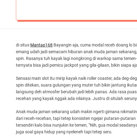
di situs
Mantap168
Bayangin aja, cuma modal receh doang lo bisa
emang udah jadi semacam hiburan anak muda jaman sekarang, buk
spin. Rasanya tuh kayak lagi nongkrong di warkop sama temen-te
ternyata bisa jadi pemicu jackpot yang gila-gilaan, bikin siapa 
Sensasi main slot itu mirip kayak naik roller coaster, ada deg-d
spin ditekan, suara gulungan yang muter tuh bikin jantung iku
langsung deh atmosfer berubah jadi lebih panas. Ada rasa puas
recehan yang kayak nggak ada nilainya. Justru di situlah seruny
Anak muda jaman sekarang udah makin ngerti gimana nikmatin 
dari receh-recehan, tapi tetep konsisten ngejar putaran-putaran ke
tersendiri kalo bisa nunjukin ke temen, “Nih, gua modal seadany
juga soal gaya hidup yang nyeleneh tapi tetep seru.