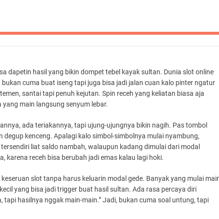
 dapetin hasil yang bikin dompet tebel kayak sultan. Dunia slot online
an cuma buat iseng tapi juga bisa jadi jalan cuan kalo pinter ngatur
men, santai tapi penuh kejutan. Spin receh yang keliatan biasa aja
aja yang main langsung senyum lebar.
egannya, ada teriakannya, tapi ujung-ujungnya bikin nagih. Pas tombol
tan degup kenceng. Apalagi kalo simbol-simbolnya mulai nyambung,
 tersendiri liat saldo nambah, walaupun kadang dimulai dari modal
a, karena receh bisa berubah jadi emas kalau lagi hoki.
keseruan slot tanpa harus keluarin modal gede. Banyak yang mulai mai
cil yang bisa jadi trigger buat hasil sultan. Ada rasa percaya diri
a, tapi hasilnya nggak main-main.” Jadi, bukan cuma soal untung, tapi