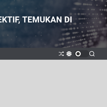
KTIF, TEMUKAN DI
S
S
S
h
w
e
u
i
a
ff
t
r
l
c
c
e
h
h
c
o
l
o
r
m
o