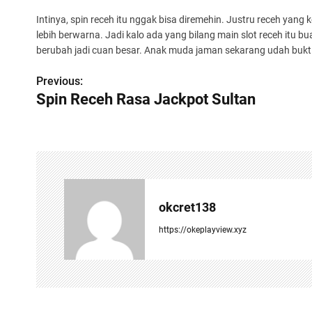
Intinya, spin receh itu nggak bisa diremehin. Justru receh yang k
lebih berwarna. Jadi kalo ada yang bilang main slot receh itu 
berubah jadi cuan besar. Anak muda jaman sekarang udah buktii
Previous:
P
Spin Receh Rasa Jackpot Sultan
o
s
t
n
okcret138
a
https://okeplayview.xyz
v
i
g