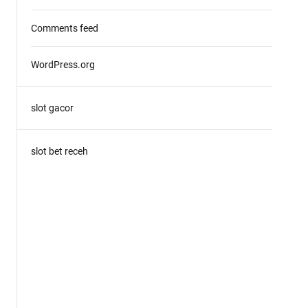
Comments feed
WordPress.org
slot gacor
slot bet receh