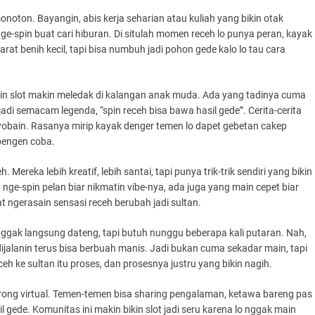
 monoton. Bayangin, abis kerja seharian atau kuliah yang bikin otak
nge-spin buat cari hiburan. Di situlah momen receh lo punya peran, kayak
barat benih kecil, tapi bisa numbuh jadi pohon gede kalo lo tau cara
ikin slot makin meledak di kalangan anak muda. Ada yang tadinya cuma
 jadi semacam legenda, “spin receh bisa bawa hasil gede”. Cerita-cerita
yobain. Rasanya mirip kayak denger temen lo dapet gebetan cakep
 pengen coba.
eka lebih kreatif, lebih santai, tapi punya trik-trik sendiri yang bikin
e-spin pelan biar nikmatin vibe-nya, ada juga yang main cepet biar
at ngerasain sensasi receh berubah jadi sultan.
 nggak langsung dateng, tapi butuh nunggu beberapa kali putaran. Nah,
dijalanin terus bisa berbuah manis. Jadi bukan cuma sekadar main, tapi
ceh ke sultan itu proses, dan prosesnya justru yang bikin nagih.
krong virtual. Temen-temen bisa sharing pengalaman, ketawa bareng pas
 gede. Komunitas ini makin bikin slot jadi seru karena lo nggak main