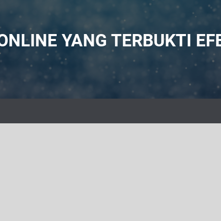
ONLINE YANG TERBUKTI EFE