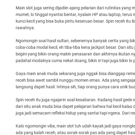
Main slot juga sering dijadiin ajang pelarian dari rutinitas yang
mumet, lo tinggal nyantai bentar, nyalain HP atau laptop, terus 
kunci kecil yang bisa buka pintu keseruan besar. Spin receh itu i
rawatnya.
Ngomongin soal hasil sultan, sebenernya banyak cerita yang b
coba-coba modal kecil, eh tiba-tiba kena jackpot besar. Dari situ
begini yang bikin orang makin penasaran dan akhirnya ikutan n
padahal modalnya cuma nekat doang, bikin iri tapi juga bikin lo
Gaya main anak muda sekarang juga nggak bisa dianggap remeh. Mer
receh bisa awet sambil nunggu momen emas. Ada yang sengaja ng
langsung dapet hasil. Intinya sih, tiap orang punya cara unik bu
Spin receh itu juga ngajarin soal kesabaran. Kadang hasil gede
dari situ anak muda bisa dapet pelajaran bahwa hal kecil kalau 
juga jadi semacam refleksi hidup yang santai tapi ngena. Dari re
Kalo ngomongin vibe, main slot tuh udah kayak jadi gaya nong
ada yang kalah receh, atau sorak-sorak pas ada yang dapet hasil