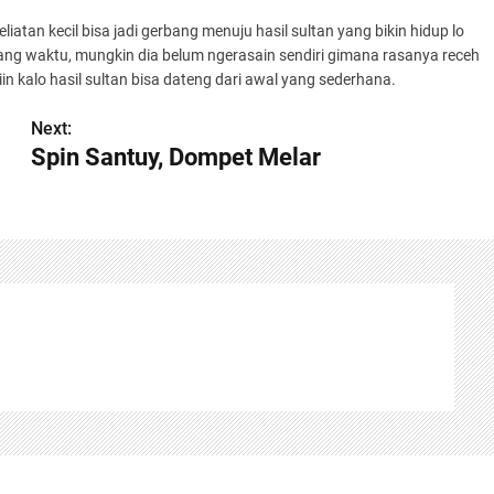
eliatan kecil bisa jadi gerbang menuju hasil sultan yang bikin hidup lo
buang waktu, mungkin dia belum ngerasain sendiri gimana rasanya receh
n kalo hasil sultan bisa dateng dari awal yang sederhana.
Next:
Spin Santuy, Dompet Melar