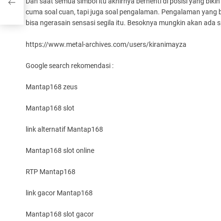
Dan saat semua simbol itu akhirnya berhenti di posisi yang biki
cuma soal cuan, tapi juga soal pengalaman. Pengalaman yang b
bisa ngerasain sensasi segila itu. Besoknya mungkin akan ada sp
https://www.metal-archives.com/users/kiranimayza
Google search rekomendasi :
Mantap168 zeus
Mantap168 slot
link alternatif Mantap168
Mantap168 slot online
RTP Mantap168
link gacor Mantap168
Mantap168 slot gacor