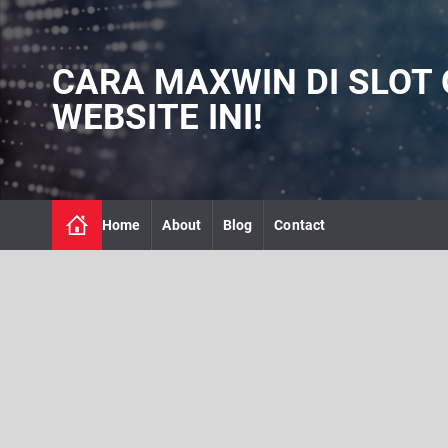
S
k
i
CARA MAXWIN DI SLOT 
p
t
WEBSITE INI!
o
c
o
n
t
Home
About
Blog
Contact
e
n
t