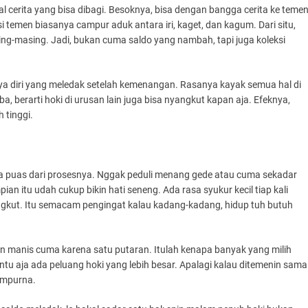
l cerita yang bisa dibagi. Besoknya, bisa dengan bangga cerita ke temen
 temen biasanya campur aduk antara iri, kaget, dan kagum. Dari situ,
asing-masing. Jadi, bukan cuma saldo yang nambah, tapi juga koleksi
aya diri yang meledak setelah kemenangan. Rasanya kayak semua hal di
tiba, berarti hoki di urusan lain juga bisa nyangkut kapan aja. Efeknya,
 tinggi.
asa puas dari prosesnya. Nggak peduli menang gede atau cuma sekadar
an itu udah cukup bikin hati seneng. Ada rasa syukur kecil tiap kali
angkut. Itu semacam pengingat kalau kadang-kadang, hidup tuh butuh
n manis cuma karena satu putaran. Itulah kenapa banyak yang milih
tu aja ada peluang hoki yang lebih besar. Apalagi kalau ditemenin sama
empurna.