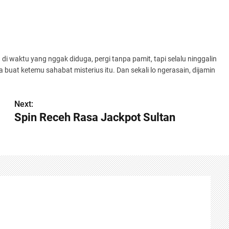
g di waktu yang nggak diduga, pergi tanpa pamit, tapi selalu ninggalin
uat ketemu sahabat misterius itu. Dan sekali lo ngerasain, dijamin
Next:
Spin Receh Rasa Jackpot Sultan