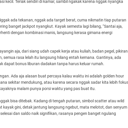
i kecil. Teriak sendiri di kamar, sambil ngakak karena nggak nyangka
ggak ada tekanan, nggak ada target berat, cuma nikmatin tiap putaran
sering banget jackpot nyangkut. Kayak semesta lagi bilang, “Santai aja,
berhenti dengan kombinasi manis, langsung kerasa gimana energi
angin aja, dari siang udah capek kerja atau kuliah, badan pegel, pikiran
semua rasa lelah itu langsung hilang entah kemana. Gantinya, ada
ak dapat bonus liburan dadakan tanpa harus keluar rumah.
an. Ada aja alasan buat percaya kalau waktu ini adalah golden hour
sana sekitar mendukung, atau karena secara nggak sadar kita lebih foku
n kayaknya malam punya porsi waktu yang pas buat itu.
k bisa ditebak. Kadang di tengah putaran, simbol scatter atau wild
t kayak gini, detak jantung langsung ngebut, mata melotot, dan senyum
selesai dan saldo naik signifikan, rasanya pengen banget ngulang