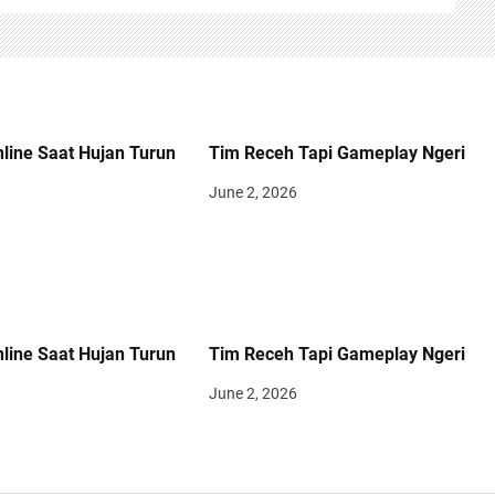
ine Saat Hujan Turun
Tim Receh Tapi Gameplay Ngeri
June 2, 2026
ine Saat Hujan Turun
Tim Receh Tapi Gameplay Ngeri
June 2, 2026