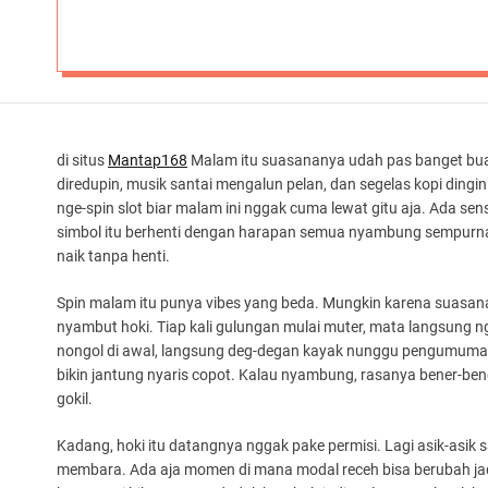
di situs
Mantap168
Malam itu suasananya udah pas banget buat
diredupin, musik santai mengalun pelan, dan segelas kopi ding
nge-spin slot biar malam ini nggak cuma lewat gitu aja. Ada sens
simbol itu berhenti dengan harapan semua nyambung sempurna. R
naik tanpa henti.
Spin malam itu punya vibes yang beda. Mungkin karena suasana 
nyambut hoki. Tiap kali gulungan mulai muter, mata langsung ng
nongol di awal, langsung deg-degan kayak nunggu pengumuman ha
bikin jantung nyaris copot. Kalau nyambung, rasanya bener-bene
gokil.
Kadang, hoki itu datangnya nggak pake permisi. Lagi asik-asik sa
membara. Ada aja momen di mana modal receh bisa berubah ja