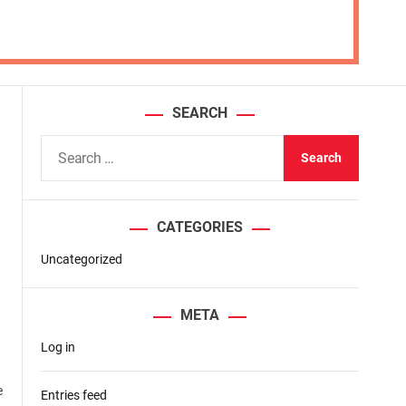
SEARCH
S
e
a
r
CATEGORIES
c
h
Uncategorized
f
o
META
r
Log in
:
e
Entries feed