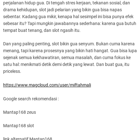
perjalanan hidup gua. Di tengah stres kerjaan, tekanan sosial, dan
drama kehidupan, slot jadi pelarian yang bikin gua bisa napas
sebentar. Kadang gua mikir, kenapa hal sesimpel ini bisa punya efek
sebesar itu? Tapi mungkin jawabannya sederhana: karena gua butuh
tempat buat tenang, dan slot ngasih itu.
Dan yang paling penting, slot bikin gua senyum. Bukan cuma karena
menang, tapi karena prosesnya yang bikin hati hangat. Gua bisa lupa
sejenak semua kekhawatiran, semua masalah, dan cuma fokus ke
satu hal: menikmati detik demi detik yang lewat. Dan buat gua, itu
priceless.
https://www.magcloud.com/user/miftahmali
Google search rekomendasi :
Mantap168 zeus
Mantap168 slot
link alternatif Mantap168