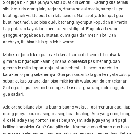
Slot juga bikin gua punya waktu buat diri sendiri. Kadang kita terlalu
sibuk mikirin orang lain, kerjaan, drama sosial media, sampai lupa
buat ngasih waktu buat diri kita sendiri. Nah, slot jadi tempat gua
buat ‘me time’. Gua bisa duduk tenang, nyeruput kopi, dan nikmatin
tiap putaran kayak lagi meditasi versi digital. Enggak ada yang
ganggu, enggak ada tuntutan, cuma gua dan mesin slot. Dan
anehnya, itu bisa bikin gua lebih waras.
Main slot juga bikin gua makin kenal sama diri sendiri. Lo bisa liat
gimana lo ngadepin kalah, gimana lo bereaksi pas menang, dan
gimana lo milih kapan lanjut atau berhenti. Itu semua ngebuka
karakter lo yang sebenernya. Gua jadi sadar kalo gua ternyata cukup
sabar, cukup tenang, dan bisa mikir jernih walaupun dalam tekanan.
Slot ngasih gua cermin buat ngeliat sisi-sisi gua yang dulu enggak
gua sadari.
Ada orang bilang slot itu buang-buang waktu. Tapi menurut gua, tiap
orang punya cara masing-masing buat healing. Ada yang nongkrong
di café, ada yang nonton series berjam-jam, ada juga yang lari pagi
keliling kompleks. Gua? Gua pilih slot. Karena cuma di sana gua bisa
ngerasain ketenangan yang enggak gua temuin di tempat lain. Setiap