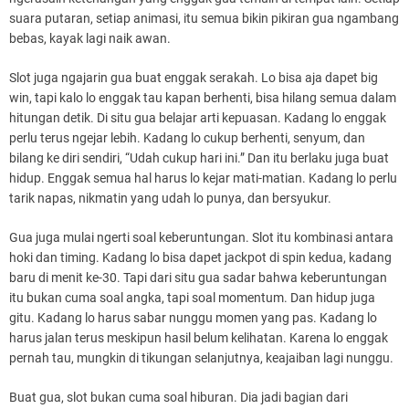
suara putaran, setiap animasi, itu semua bikin pikiran gua ngambang
bebas, kayak lagi naik awan.
Slot juga ngajarin gua buat enggak serakah. Lo bisa aja dapet big
win, tapi kalo lo enggak tau kapan berhenti, bisa hilang semua dalam
hitungan detik. Di situ gua belajar arti kepuasan. Kadang lo enggak
perlu terus ngejar lebih. Kadang lo cukup berhenti, senyum, dan
bilang ke diri sendiri, “Udah cukup hari ini.” Dan itu berlaku juga buat
hidup. Enggak semua hal harus lo kejar mati-matian. Kadang lo perlu
tarik napas, nikmatin yang udah lo punya, dan bersyukur.
Gua juga mulai ngerti soal keberuntungan. Slot itu kombinasi antara
hoki dan timing. Kadang lo bisa dapet jackpot di spin kedua, kadang
baru di menit ke-30. Tapi dari situ gua sadar bahwa keberuntungan
itu bukan cuma soal angka, tapi soal momentum. Dan hidup juga
gitu. Kadang lo harus sabar nunggu momen yang pas. Kadang lo
harus jalan terus meskipun hasil belum kelihatan. Karena lo enggak
pernah tau, mungkin di tikungan selanjutnya, keajaiban lagi nunggu.
Buat gua, slot bukan cuma soal hiburan. Dia jadi bagian dari