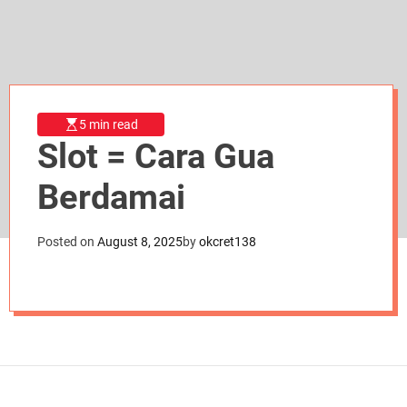
d
e
5 min read
Slot = Cara Gua
Berdamai
Posted on
August 8, 2025
by
okcret138