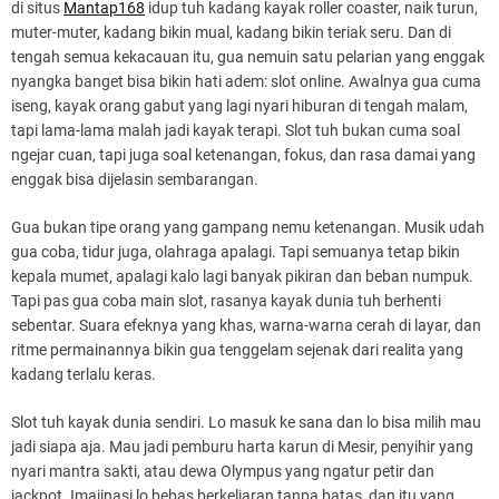
di situs
Mantap168
idup tuh kadang kayak roller coaster, naik turun,
muter-muter, kadang bikin mual, kadang bikin teriak seru. Dan di
tengah semua kekacauan itu, gua nemuin satu pelarian yang enggak
nyangka banget bisa bikin hati adem: slot online. Awalnya gua cuma
iseng, kayak orang gabut yang lagi nyari hiburan di tengah malam,
tapi lama-lama malah jadi kayak terapi. Slot tuh bukan cuma soal
ngejar cuan, tapi juga soal ketenangan, fokus, dan rasa damai yang
enggak bisa dijelasin sembarangan.
Gua bukan tipe orang yang gampang nemu ketenangan. Musik udah
gua coba, tidur juga, olahraga apalagi. Tapi semuanya tetap bikin
kepala mumet, apalagi kalo lagi banyak pikiran dan beban numpuk.
Tapi pas gua coba main slot, rasanya kayak dunia tuh berhenti
sebentar. Suara efeknya yang khas, warna-warna cerah di layar, dan
ritme permainannya bikin gua tenggelam sejenak dari realita yang
kadang terlalu keras.
Slot tuh kayak dunia sendiri. Lo masuk ke sana dan lo bisa milih mau
jadi siapa aja. Mau jadi pemburu harta karun di Mesir, penyihir yang
nyari mantra sakti, atau dewa Olympus yang ngatur petir dan
jackpot. Imajinasi lo bebas berkeliaran tanpa batas, dan itu yang