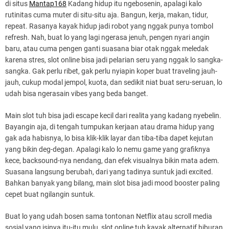
di situs
Mantap168
Kadang hidup itu ngebosenin, apalagi kalo
rutinitas cuma muter di situ-situ aja. Bangun, kerja, makan, tidur,
repeat. Rasanya kayak hidup jadi robot yang nggak punya tombol
refresh. Nah, buat lo yang lagi ngerasa jenuh, pengen nyari angin
baru, atau cuma pengen ganti suasana biar otak nggak meledak
karena stres, slot online bisa jadi pelarian seru yang nggak lo sangka-
sangka. Gak perlu ribet, gak perlu nyiapin koper buat traveling jauh-
jauh, cukup modal jempol, kuota, dan sedikit niat buat seru-seruan, lo
udah bisa ngerasain vibes yang beda banget.
Main slot tuh bisa jadi escape kecil dari realita yang kadang nyebelin.
Bayangin aja, di tengah tumpukan kerjaan atau drama hidup yang
gak ada habisnya, lo bisa klik-klik layar dan tiba-tiba dapet kejutan
yang bikin deg-degan. Apalagi kalo lo nemu game yang grafiknya
kece, backsound-nya nendang, dan efek visualnya bikin mata adem.
Suasana langsung berubah, dari yang tadinya suntuk jadi excited.
Bahkan banyak yang bilang, main slot bisa jadi mood booster paling
cepet buat ngilangin suntuk.
Buat lo yang udah bosen sama tontonan Netflix atau scroll media
sosial yang isinya itu-itu mulu, slot online tuh kayak alternatif hiburan