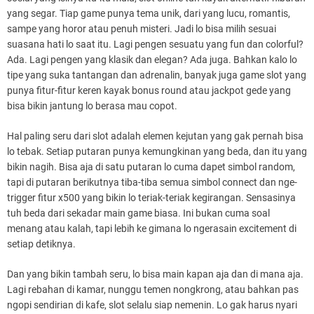
yang segar. Tiap game punya tema unik, dari yang lucu, romantis,
sampe yang horor atau penuh misteri. Jadi lo bisa milih sesuai
suasana hati lo saat itu. Lagi pengen sesuatu yang fun dan colorful?
Ada. Lagi pengen yang klasik dan elegan? Ada juga. Bahkan kalo lo
tipe yang suka tantangan dan adrenalin, banyak juga game slot yang
punya fitur-fitur keren kayak bonus round atau jackpot gede yang
bisa bikin jantung lo berasa mau copot.
Hal paling seru dari slot adalah elemen kejutan yang gak pernah bisa
lo tebak. Setiap putaran punya kemungkinan yang beda, dan itu yang
bikin nagih. Bisa aja di satu putaran lo cuma dapet simbol random,
tapi di putaran berikutnya tiba-tiba semua simbol connect dan nge-
trigger fitur x500 yang bikin lo teriak-teriak kegirangan. Sensasinya
tuh beda dari sekadar main game biasa. Ini bukan cuma soal
menang atau kalah, tapi lebih ke gimana lo ngerasain excitement di
setiap detiknya.
Dan yang bikin tambah seru, lo bisa main kapan aja dan di mana aja.
Lagi rebahan di kamar, nunggu temen nongkrong, atau bahkan pas
ngopi sendirian di kafe, slot selalu siap nemenin. Lo gak harus nyari