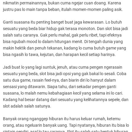
nikmatin permainannya, bukan cuma ngejar cuan doang. Karena
justru pas lo main tanpa beban, itulah momen-momen paling asik.
Ganti suasana itu penting banget buat jaga kewarasan. Lo butuh
sesuatu yang beda biar hidup gak terasa monoton. Dan slot bisa jadi
salah satu caranya. Gak perlu mahal, gak perlu ribet, tapi efeknya
bisa ngubah mood lo dalam hitungan menit. Di tengah dunia yang
makin hektik dan penuh tekanan, kadang lo cuma butuh game yang
bisa ngasih lo tawa, kejutan, dan harapan kecil setiap harinya.
Jadi buat lo yang lagi suntuk, jenuh, atau cuma pengen ngerasain
sesuatu yang beda, slot bisa jadi opsi yang gak bakal lo sesali. Coba
satu dua game, rasain feel-nya, dan biarin diri lo hanyut dalam
sensasi yang ditawarin. Siapa tahu, dari sekadar pengen ganti
suasana, lo malah nemu kebahagiaan kecil yang selama ini lo cari.
Kadang hal besar datang dari sesuatu yang kelihatannya sepele, dan
slot adalah salah satunya.
Banyak orang nganggep hiburan itu harus keluar rumah, ketemu
orang, atau ngeluarin banyak uang. Tapi nyatanya, hiburan itu bisa lo
ciptain sendiri, asal lo tau caranya. Slot itu salah satu bentuk hiburan