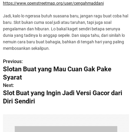
https://www.openstreetmap.org/user/cengahmaddani
Jadi, kalo lo ngerasa butuh suasana baru, jangan ragu buat coba hal
baru. Slot bukan cuma soal judi atau taruhan, tapi juga soal
pengalaman dan hiburan. Lo bakal kaget sendiri betapa serunya
dunia yang tadinya lo anggap sepele. Dan siapa tahu, dari sinilah lo
nemuin cara baru buat bahagia, bahkan di tengah hari yang paling
membosankan sekalipun.
Previous:
P
Slotan Buat yang Mau Cuan Gak Pake
o
Syarat
s
Next:
Slot Buat yang Ingin Jadi Versi Gacor dari
t
Diri Sendiri
n
a
v