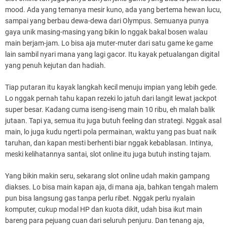
mood. Ada yang temanya mesir kuno, ada yang bertema hewan lucu,
sampai yang berbau dewa-dewa dari Olympus. Semuanya punya
gaya unik masing-masing yang bikin lo nggak bakal bosen walau
main berjam-jam. Lo bisa aja muter-muter dari satu game ke game
lain sambil nyari mana yang lagi gacor. Itu kayak petualangan digital
yang penuh kejutan dan hadiah.
Tiap putaran itu kayak langkah kecil menuju impian yang lebih gede.
Lo nggak pernah tahu kapan rezeki lo jatuh dari langit lewat jackpot
super besar. Kadang cuma iseng-iseng main 10 ribu, eh malah balik
jutaan. Tapi ya, semua itu juga butuh feeling dan strategi. Nggak asal
main, lo juga kudu ngerti pola permainan, waktu yang pas buat naik
taruhan, dan kapan mesti berhenti biar nggak kebablasan. Intinya,
meski kelihatannya santai, slot online itu juga butuh insting tajam.
Yang bikin makin seru, sekarang slot online udah makin gampang
diakses. Lo bisa main kapan aja, di mana aja, bahkan tengah malem
pun bisa langsung gas tanpa perlu ribet. Nggak perlu nyalain
komputer, cukup modal HP dan kuota dikit, udah bisa ikut main
bareng para pejuang cuan dari seluruh penjuru. Dan tenang aja,