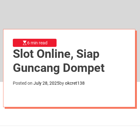
d
e
6 min read
Slot Online, Siap
Guncang Dompet
Posted on
July 28, 2025
by
okcret138