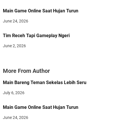
Main Game Online Saat Hujan Turun
June 24, 2026
Tim Receh Tapi Gameplay Ngeri
June 2, 2026
More From Author
Main Bareng Teman Sekelas Lebih Seru
July 6, 2026
Main Game Online Saat Hujan Turun
June 24, 2026