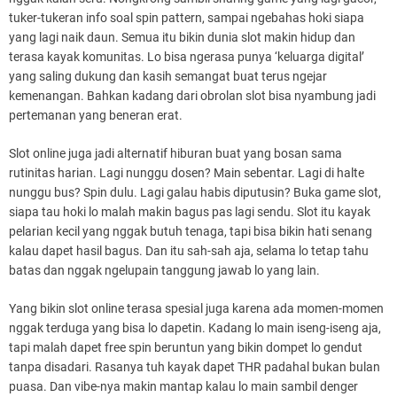
tuker-tukeran info soal spin pattern, sampai ngebahas hoki siapa
yang lagi naik daun. Semua itu bikin dunia slot makin hidup dan
terasa kayak komunitas. Lo bisa ngerasa punya ‘keluarga digital’
yang saling dukung dan kasih semangat buat terus ngejar
kemenangan. Bahkan kadang dari obrolan slot bisa nyambung jadi
pertemanan yang beneran erat.
Slot online juga jadi alternatif hiburan buat yang bosan sama
rutinitas harian. Lagi nunggu dosen? Main sebentar. Lagi di halte
nunggu bus? Spin dulu. Lagi galau habis diputusin? Buka game slot,
siapa tau hoki lo malah makin bagus pas lagi sendu. Slot itu kayak
pelarian kecil yang nggak butuh tenaga, tapi bisa bikin hati senang
kalau dapet hasil bagus. Dan itu sah-sah aja, selama lo tetap tahu
batas dan nggak ngelupain tanggung jawab lo yang lain.
Yang bikin slot online terasa spesial juga karena ada momen-momen
nggak terduga yang bisa lo dapetin. Kadang lo main iseng-iseng aja,
tapi malah dapet free spin beruntun yang bikin dompet lo gendut
tanpa disadari. Rasanya tuh kayak dapet THR padahal bukan bulan
puasa. Dan vibe-nya makin mantap kalau lo main sambil denger