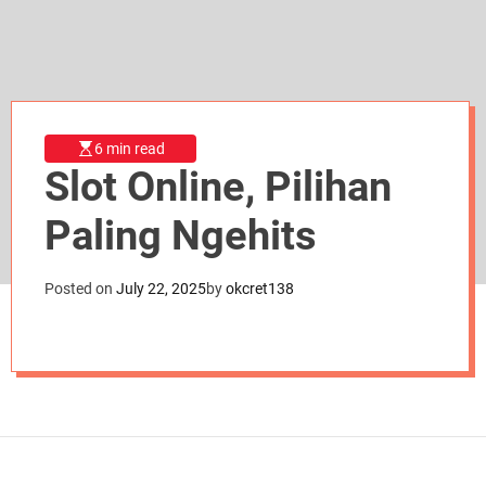
d
e
6 min read
Slot Online, Pilihan
Paling Ngehits
Posted on
July 22, 2025
by
okcret138