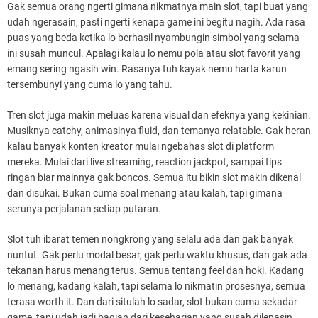
Gak semua orang ngerti gimana nikmatnya main slot, tapi buat yang
udah ngerasain, pasti ngerti kenapa game ini begitu nagih. Ada rasa
puas yang beda ketika lo berhasil nyambungin simbol yang selama
ini susah muncul. Apalagi kalau lo nemu pola atau slot favorit yang
emang sering ngasih win. Rasanya tuh kayak nemu harta karun
tersembunyi yang cuma lo yang tahu.
Tren slot juga makin meluas karena visual dan efeknya yang kekinian.
Musiknya catchy, animasinya fluid, dan temanya relatable. Gak heran
kalau banyak konten kreator mulai ngebahas slot di platform
mereka. Mulai dari live streaming, reaction jackpot, sampai tips
ringan biar mainnya gak boncos. Semua itu bikin slot makin dikenal
dan disukai. Bukan cuma soal menang atau kalah, tapi gimana
serunya perjalanan setiap putaran.
Slot tuh ibarat temen nongkrong yang selalu ada dan gak banyak
nuntut. Gak perlu modal besar, gak perlu waktu khusus, dan gak ada
tekanan harus menang terus. Semua tentang feel dan hoki. Kadang
lo menang, kadang kalah, tapi selama lo nikmatin prosesnya, semua
terasa worth it. Dan dari situlah lo sadar, slot bukan cuma sekadar
game, tapi udah jadi bagian dari keseharian yang susah dilepasin.