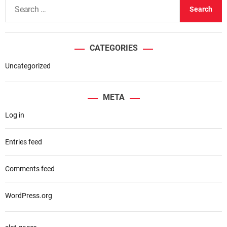
S
e
a
r
CATEGORIES
c
h
Uncategorized
f
o
META
r
Log in
:
Entries feed
Comments feed
WordPress.org