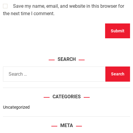
Save my name, email, and website in this browser for
the next time I comment.
SEARCH
S
e
a
r
CATEGORIES
c
h
Uncategorized
f
o
META
r