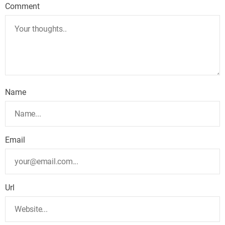
Comment
Name
Email
Url