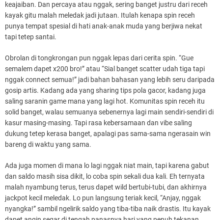
keajaiban. Dan percaya atau nggak, sering banget justru dari receh
kayak gitu malah meledak jadi jutaan. Itulah kenapa spin receh
punya tempat spesial di hati anak-anak muda yang berjiwa nekat
tapi tetep santai.
Obrolan di tongkrongan pun nggak lepas dari cerita spin. “Gue
semalem dapet x200 bro!” atau “Sial banget scatter udah tiga tapi
nggak connect semua!” jadi bahan bahasan yang lebih seru daripada
gosip artis. Kadang ada yang sharing tips pola gacor, kadang juga
saling saranin game mana yang lagi hot. Komunitas spin receh itu
solid banget, walau semuanya sebenernya lagi main sendiri-sendiri di
kasur masing-masing. Tapi rasa kebersamaan dan vibe saling
dukung tetep kerasa banget, apalagi pas sama-sama ngerasain win
bareng di waktu yang sama.
Ada juga momen di mana lo lagi nggak niat main, tapi karena gabut
dan saldo masih sisa dikit, lo coba spin sekali dua kali. Eh ternyata
malah nyambung terus, terus dapet wild bertubi-tubi, dan akhirnya
jackpot kecil meledak. Lo pun langsung teriak kecil, “Anjay, nggak
nyangka!” sambil ngelirik saldo yang tiba-tiba naik drastis. Itu kayak
dapet angin segar di tengah panasnya hari yang penuh tekanan.