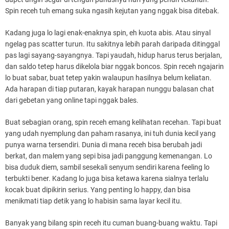
Spin receh tuh emang suka ngasih kejutan yang nggak bisa ditebak.
Kadang juga lo lagi enak-enaknya spin, eh kuota abis. Atau sinyal
ngelag pas scatter turun. Itu sakitnya lebih parah daripada ditinggal
pas lagi sayang-sayangnya. Tapi yaudah, hidup harus terus berjalan,
dan saldo tetep harus dikelola biar nggak boncos. Spin receh ngajarin
lo buat sabar, buat tetep yakin walaupun hasilnya belum keliatan.
Ada harapan di tiap putaran, kayak harapan nunggu balasan chat
dari gebetan yang online tapi nggak bales.
Buat sebagian orang, spin receh emang kelihatan recehan. Tapi buat
yang udah nyemplung dan paham rasanya, ini tuh dunia kecil yang
punya warna tersendiri. Dunia di mana receh bisa berubah jadi
berkat, dan malem yang sepi bisa jadi panggung kemenangan. Lo
bisa duduk diem, sambil sesekali senyum sendiri karena feeling lo
terbukti bener. Kadang lo juga bisa ketawa karena sialnya terlalu
kocak buat dipikirin serius. Yang penting lo happy, dan bisa
menikmati tiap detik yang lo habisin sama layar kecil itu.
Banyak yang bilang spin receh itu cuman buang-buang waktu. Tapi