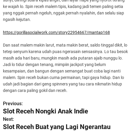
sunyi, diiringi suara kipas angin, dan layar hape yang nyorot terang
ke wajah lo. Spin receh malem tipis, kadang jadi temen paling setia
yang nggak pernah ngeluh, nggak pernah nyalahin, dan selalu siap
ngasih kejutan.
https://gorillasocialwork.com/story22954667/mantap168
Dan saat malem makin larut, mata makin berat, saldo tinggal dikit, lo
tetep senyum karena udah puas ngerasain sensasinya. Lo tau besok
masih ada hari baru, mungkin masih ada putaran ajaib nunggu lo.
Jadi lo tidur dengan tenang, mimpiin jackpot yang belum
kesampaian, dan bangun dengan semangat buat coba lagi nanti
malem. Spin receh bukan cuma permainan, tapi gaya hidup. Dan lo
udah jadi bagian dari geng spinners yang tau cara nikmatin hidup
dengan cara paling gokil dan receh.
Previous:
P
Slot Receh Nongki Anak Indie
o
Next:
Slot Receh Buat yang Lagi Ngerantau
s