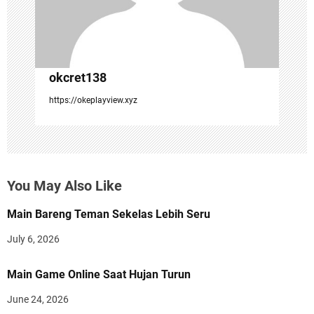
i
o
n
okcret138
https://okeplayview.xyz
You May Also Like
Main Bareng Teman Sekelas Lebih Seru
July 6, 2026
Main Game Online Saat Hujan Turun
June 24, 2026