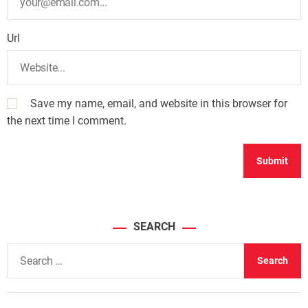
Url
Save my name, email, and website in this browser for
the next time I comment.
SEARCH
S
e
a
r