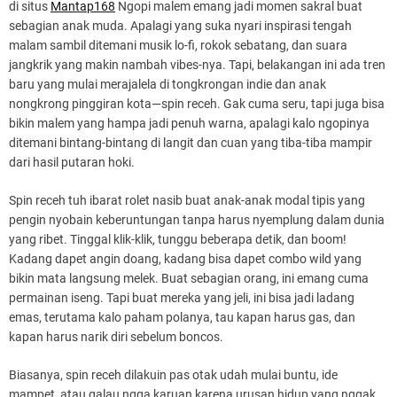
di situs
Mantap168
Ngopi malem emang jadi momen sakral buat
sebagian anak muda. Apalagi yang suka nyari inspirasi tengah
malam sambil ditemani musik lo-fi, rokok sebatang, dan suara
jangkrik yang makin nambah vibes-nya. Tapi, belakangan ini ada tren
baru yang mulai merajalela di tongkrongan indie dan anak
nongkrong pinggiran kota—spin receh. Gak cuma seru, tapi juga bisa
bikin malem yang hampa jadi penuh warna, apalagi kalo ngopinya
ditemani bintang-bintang di langit dan cuan yang tiba-tiba mampir
dari hasil putaran hoki.
Spin receh tuh ibarat rolet nasib buat anak-anak modal tipis yang
pengin nyobain keberuntungan tanpa harus nyemplung dalam dunia
yang ribet. Tinggal klik-klik, tunggu beberapa detik, dan boom!
Kadang dapet angin doang, kadang bisa dapet combo wild yang
bikin mata langsung melek. Buat sebagian orang, ini emang cuma
permainan iseng. Tapi buat mereka yang jeli, ini bisa jadi ladang
emas, terutama kalo paham polanya, tau kapan harus gas, dan
kapan harus narik diri sebelum boncos.
Biasanya, spin receh dilakuin pas otak udah mulai buntu, ide
mampet, atau galau ngga karuan karena urusan hidup yang nggak