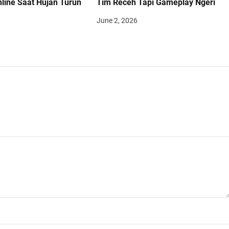
ine Saat Hujan Turun
Tim Receh Tapi Gameplay Ngeri
June 2, 2026