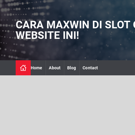
S
k
i
CARA MAXWIN DI SLOT 
p
t
WEBSITE INI!
o
c
o
n
t
Home
About
Blog
Contact
e
n
t