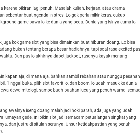
a karena pikiran lagi penuh. Masalah kuliah, kerjaan, atau drama
rian sebentar buat ngendalin stres. Lo gak perlu mikir keras, cukup
ackground game bawa lo ke dunia yang beda. Dunia yang isinya cuma lo,
ak juga kok game slot yang bisa dimainkan buat hiburan doang. Lo bisa
 Kadang bukan tentang berapa besar hadiahnya, tapi soal rasa excited pa
pa waktu. Dan pas lo akhirnya dapet jackpot, rasanya kayak menang
sa main kapan aja, di mana aja, bahkan sambil rebahan atau nunggu pesanan
 Tinggal buka, pilih slot favorit lo, dan boom, lo udah masuk ke dunia
, dewa-dewa mitologi, sampe buah-buahan lucu yang penuh warna, semu
a yang awalnya iseng doang malah jadi hoki parah, ada juga yang udah
a lumayan gede. Ini bikin slot jadi semacam petualangan singkat yang
nya, dan justru di situlah serunya. Unsur ketidakpastian yang penuh
n.