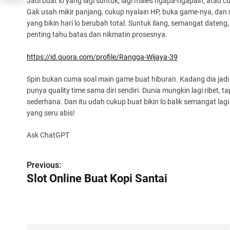
Jadi buat lo yang lagi suntuk, lagi males ngapa-ngapain, atau c
Gak usah mikir panjang, cukup nyalain HP, buka game-nya, dan ni
yang bikin hari lo berubah total. Suntuk ilang, semangat dateng
penting tahu batas dan nikmatin prosesnya.
https://id.quora.com/profile/Rangga-Wijaya-39
Spin bukan cuma soal main game buat hiburan. Kadang dia jadi t
punya quality time sama diri sendiri. Dunia mungkin lagi ribet, t
sederhana. Dan itu udah cukup buat bikin lo balik semangat lagi.
yang seru abis!
Ask ChatGPT
P
Previous:
Slot Online Buat Kopi Santai
o
s
t