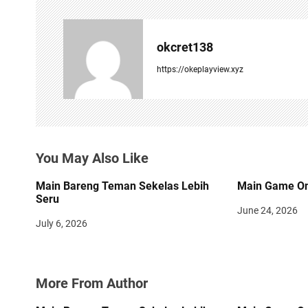
n
a
okcret138
v
https://okeplayview.xyz
i
g
a
You May Also Like
t
Main Bareng Teman Sekelas Lebih
Main Game Onl
i
Seru
June 24, 2026
o
July 6, 2026
n
More From Author