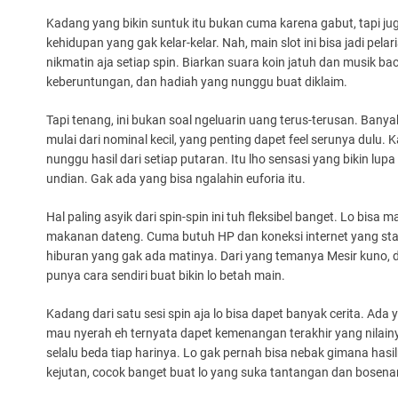
Kadang yang bikin suntuk itu bukan cuma karena gabut, tapi jug
kehidupan yang gak kelar-kelar. Nah, main slot ini bisa jadi pela
nikmatin aja setiap spin. Biarkan suara koin jatuh dan musik b
keberuntungan, dan hadiah yang nunggu buat diklaim.
Tapi tenang, ini bukan soal ngeluarin uang terus-terusan. Bany
mulai dari nominal kecil, yang penting dapet feel serunya dulu.
nunggu hasil dari setiap putaran. Itu lho sensasi yang bikin lu
undian. Gak ada yang bisa ngalahin euforia itu.
Hal paling asyik dari spin-spin ini tuh fleksibel banget. Lo bi
makanan dateng. Cuma butuh HP dan koneksi internet yang stabil.
hiburan yang gak ada matinya. Dari yang temanya Mesir kuno
punya cara sendiri buat bikin lo betah main.
Kadang dari satu sesi spin aja lo bisa dapet banyak cerita. Ad
mau nyerah eh ternyata dapet kemenangan terakhir yang nilainy
selalu beda tiap harinya. Lo gak pernah bisa nebak gimana hasil
kejutan, cocok banget buat lo yang suka tantangan dan bosena