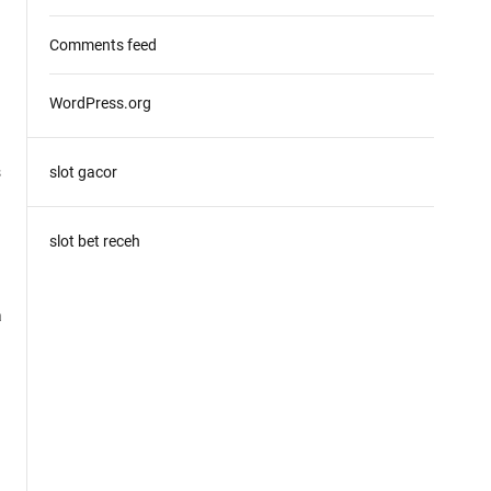
Comments feed
WordPress.org
s
slot gacor
slot bet receh
a