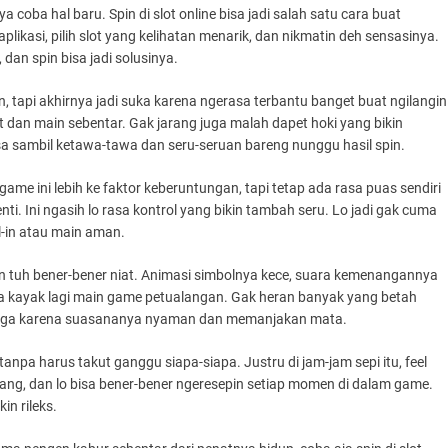
coba hal baru. Spin di slot online bisa jadi salah satu cara buat
 aplikasi, pilih slot yang kelihatan menarik, dan nikmatin deh sensasinya.
dan spin bisa jadi solusinya.
tapi akhirnya jadi suka karena ngerasa terbantu banget buat ngilangin
slot dan main sebentar. Gak jarang juga malah dapet hoki yang bikin
sa sambil ketawa-tawa dan seru-seruan bareng nunggu hasil spin.
game ini lebih ke faktor keberuntungan, tapi tetap ada rasa puas sendiri
nti. Ini ngasih lo rasa kontrol yang bikin tambah seru. Lo jadi gak cuma
l-in atau main aman.
nian tuh bener-bener niat. Animasi simbolnya kece, suara kemenangannya
rasa kayak lagi main game petualangan. Gak heran banyak yang betah
juga karena suasananya nyaman dan memanjakan mata.
tanpa harus takut ganggu siapa-siapa. Justru di jam-jam sepi itu, feel
ng, dan lo bisa bener-bener ngeresepin setiap momen di dalam game.
n rileks.