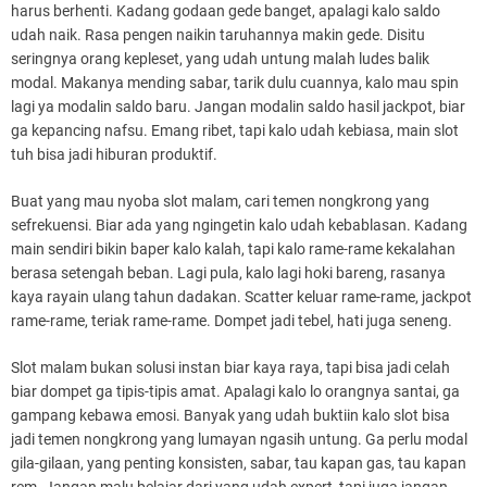
harus berhenti. Kadang godaan gede banget, apalagi kalo saldo
udah naik. Rasa pengen naikin taruhannya makin gede. Disitu
seringnya orang kepleset, yang udah untung malah ludes balik
modal. Makanya mending sabar, tarik dulu cuannya, kalo mau spin
lagi ya modalin saldo baru. Jangan modalin saldo hasil jackpot, biar
ga kepancing nafsu. Emang ribet, tapi kalo udah kebiasa, main slot
tuh bisa jadi hiburan produktif.
Buat yang mau nyoba slot malam, cari temen nongkrong yang
sefrekuensi. Biar ada yang ngingetin kalo udah kebablasan. Kadang
main sendiri bikin baper kalo kalah, tapi kalo rame-rame kekalahan
berasa setengah beban. Lagi pula, kalo lagi hoki bareng, rasanya
kaya rayain ulang tahun dadakan. Scatter keluar rame-rame, jackpot
rame-rame, teriak rame-rame. Dompet jadi tebel, hati juga seneng.
Slot malam bukan solusi instan biar kaya raya, tapi bisa jadi celah
biar dompet ga tipis-tipis amat. Apalagi kalo lo orangnya santai, ga
gampang kebawa emosi. Banyak yang udah buktiin kalo slot bisa
jadi temen nongkrong yang lumayan ngasih untung. Ga perlu modal
gila-gilaan, yang penting konsisten, sabar, tau kapan gas, tau kapan