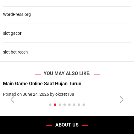
WordPress.org
slot gacor
slot bet receh
YOU MAY ALSO LIKE:
Main Game Online Saat Hujan Turun
Posted on
June 24, 2026
by
okcret138
ABOUT US