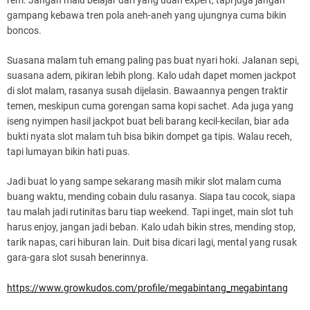
rem. Jangan malu belajar dari yang udah expert, tapi juga jangan
gampang kebawa tren pola aneh-aneh yang ujungnya cuma bikin
boncos.
Suasana malam tuh emang paling pas buat nyari hoki. Jalanan sepi,
suasana adem, pikiran lebih plong. Kalo udah dapet momen jackpot
di slot malam, rasanya susah dijelasin. Bawaannya pengen traktir
temen, meskipun cuma gorengan sama kopi sachet. Ada juga yang
iseng nyimpen hasil jackpot buat beli barang kecil-kecilan, biar ada
bukti nyata slot malam tuh bisa bikin dompet ga tipis. Walau receh,
tapi lumayan bikin hati puas.
Jadi buat lo yang sampe sekarang masih mikir slot malam cuma
buang waktu, mending cobain dulu rasanya. Siapa tau cocok, siapa
tau malah jadi rutinitas baru tiap weekend. Tapi inget, main slot tuh
harus enjoy, jangan jadi beban. Kalo udah bikin stres, mending stop,
tarik napas, cari hiburan lain. Duit bisa dicari lagi, mental yang rusak
gara-gara slot susah benerinnya.
https://www.growkudos.com/profile/megabintang_megabintang