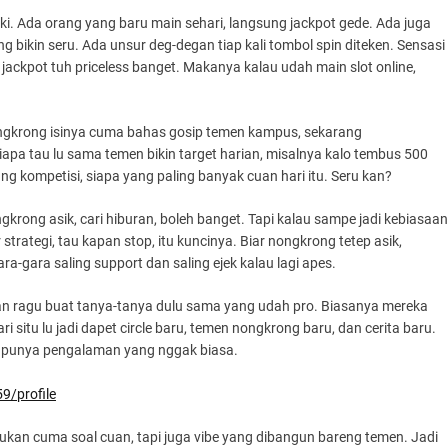
oki. Ada orang yang baru main sehari, langsung jackpot gede. Ada juga
 bikin seru. Ada unsur deg-degan tiap kali tombol spin diteken. Sensasi
 jackpot tuh priceless banget. Makanya kalau udah main slot online,
ongkrong isinya cuma bahas gosip temen kampus, sekarang
 Siapa tau lu sama temen bikin target harian, misalnya kalo tembus 500
jang kompetisi, siapa yang paling banyak cuan hari itu. Seru kan?
Nongkrong asik, cari hiburan, boleh banget. Tapi kalau sampe jadi kebiasaan
strategi, tau kapan stop, itu kuncinya. Biar nongkrong tetep asik,
gara saling support dan saling ejek kalau lagi apes.
gan ragu buat tanya-tanya dulu sama yang udah pro. Biasanya mereka
i situ lu jadi dapet circle baru, temen nongkrong baru, dan cerita baru.
lu punya pengalaman yang nggak biasa.
9/profile
Bukan cuma soal cuan, tapi juga vibe yang dibangun bareng temen. Jadi