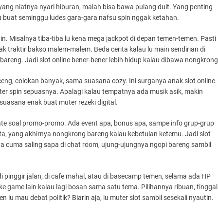
i yang niatnya nyari hiburan, malah bisa bawa pulang duit. Yang penting
u buat seminggu ludes gara-gara nafsu spin nggak ketahan.
ain. Misalnya tiba-tiba lu kena mega jackpot di depan temen-temen. Pasti
k traktir bakso malem-malem. Beda cerita kalau lu main sendirian di
bareng. Jadi slot online bener-bener lebih hidup kalau dibawa nongkrong
ng, colokan banyak, sama suasana cozy. Ini surganya anak slot online.
er spin sepuasnya. Apalagi kalau tempatnya ada musik asik, makin
suasana enak buat muter rezeki digital.
ate soal promo-promo. Ada event apa, bonus apa, sampe info grup-grup
ta, yang akhirnya nongkrong bareng kalau kebetulan ketemu. Jadi slot
nya cuma saling sapa di chat room, ujung-ujungnya ngopi bareng sambil
di pinggir jalan, di cafe mahal, atau di basecamp temen, selama ada HP
ke game lain kalau lagi bosan sama satu tema. Pilihannya ribuan, tinggal
 lu mau debat politik? Biarin aja, lu muter slot sambil sesekali nyautin.