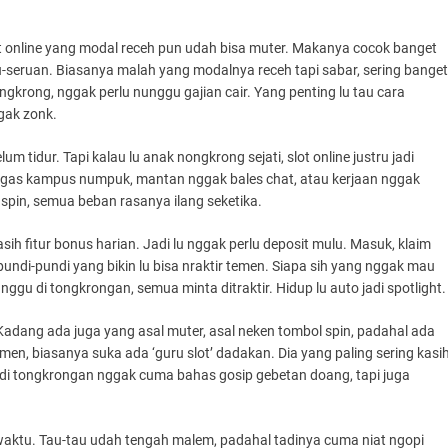
ot online yang modal receh pun udah bisa muter. Makanya cocok banget
u-seruan. Biasanya malah yang modalnya receh tapi sabar, sering banget
gkrong, nggak perlu nunggu gajian cair. Yang penting lu tau cara
gak zonk.
um tidur. Tapi kalau lu anak nongkrong sejati, slot online justru jadi
tugas kampus numpuk, mantan nggak bales chat, atau kerjaan nggak
ali spin, semua beban rasanya ilang seketika.
sih fitur bonus harian. Jadi lu nggak perlu deposit mulu. Masuk, klaim
pundi-pundi yang bikin lu bisa nraktir temen. Siapa sih yang nggak mau
ggu di tongkrongan, semua minta ditraktir. Hidup lu auto jadi spotlight.
 Kadang ada juga yang asal muter, asal neken tombol spin, padahal ada
emen, biasanya suka ada ‘guru slot’ dadakan. Dia yang paling sering kasi
di di tongkrongan nggak cuma bahas gosip gebetan doang, tapi juga
 waktu. Tau-tau udah tengah malem, padahal tadinya cuma niat ngopi