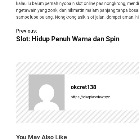
kalau lu belum pernah nyobain slot online pas nongkrong, mendi
ngetawain yang zonk, dan nikmatin malam panjang tanpa bosan. 
sampe lupa pulang. Nongkrong asik, slot jalan, dompet aman, h
Previous:
P
Slot: Hidup Penuh Warna dan Spin
o
s
t
n
okcret138
a
https://okeplayview.xyz
v
i
g
You May Also Like
a