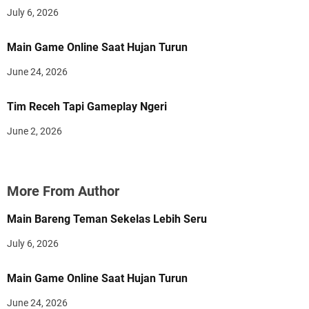
July 6, 2026
Main Game Online Saat Hujan Turun
June 24, 2026
Tim Receh Tapi Gameplay Ngeri
June 2, 2026
More From Author
Main Bareng Teman Sekelas Lebih Seru
July 6, 2026
Main Game Online Saat Hujan Turun
June 24, 2026