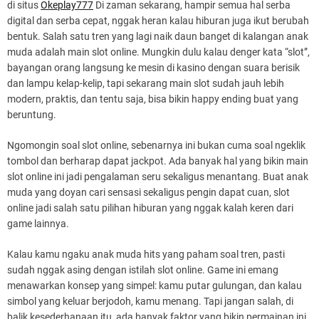
di situs
Okeplay777
Di zaman sekarang, hampir semua hal serba
digital dan serba cepat, nggak heran kalau hiburan juga ikut berubah
bentuk. Salah satu tren yang lagi naik daun banget di kalangan anak
muda adalah main slot online. Mungkin dulu kalau denger kata “slot”,
bayangan orang langsung ke mesin di kasino dengan suara berisik
dan lampu kelap-kelip, tapi sekarang main slot sudah jauh lebih
modern, praktis, dan tentu saja, bisa bikin happy ending buat yang
beruntung.
Ngomongin soal slot online, sebenarnya ini bukan cuma soal ngeklik
tombol dan berharap dapat jackpot. Ada banyak hal yang bikin main
slot online ini jadi pengalaman seru sekaligus menantang. Buat anak
muda yang doyan cari sensasi sekaligus pengin dapat cuan, slot
online jadi salah satu pilihan hiburan yang nggak kalah keren dari
game lainnya.
Kalau kamu ngaku anak muda hits yang paham soal tren, pasti
sudah nggak asing dengan istilah slot online. Game ini emang
menawarkan konsep yang simpel: kamu putar gulungan, dan kalau
simbol yang keluar berjodoh, kamu menang. Tapi jangan salah, di
balik kesederhanaan itu, ada banyak faktor yang bikin permainan ini