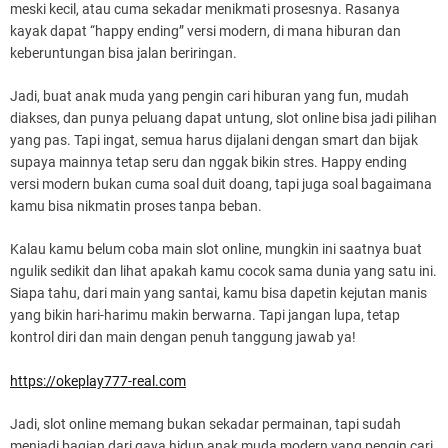
meski kecil, atau cuma sekadar menikmati prosesnya. Rasanya
kayak dapat “happy ending” versi modern, di mana hiburan dan
keberuntungan bisa jalan beriringan.
Jadi, buat anak muda yang pengin cari hiburan yang fun, mudah
diakses, dan punya peluang dapat untung, slot online bisa jadi pilihan
yang pas. Tapi ingat, semua harus dijalani dengan smart dan bijak
supaya mainnya tetap seru dan nggak bikin stres. Happy ending
versi modern bukan cuma soal duit doang, tapi juga soal bagaimana
kamu bisa nikmatin proses tanpa beban.
Kalau kamu belum coba main slot online, mungkin ini saatnya buat
ngulik sedikit dan lihat apakah kamu cocok sama dunia yang satu ini.
Siapa tahu, dari main yang santai, kamu bisa dapetin kejutan manis
yang bikin hari-harimu makin berwarna. Tapi jangan lupa, tetap
kontrol diri dan main dengan penuh tanggung jawab ya!
https://okeplay777-real.com
Jadi, slot online memang bukan sekadar permainan, tapi sudah
menjadi bagian dari gaya hidup anak muda modern yang pengin cari