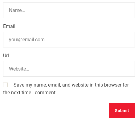
Email
Url
Save my name, email, and website in this browser for
the next time I comment.