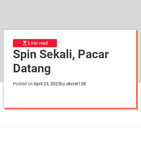
d
e
5 min read
Spin Sekali, Pacar
Datang
Posted on
April 23, 2025
by
okcret138