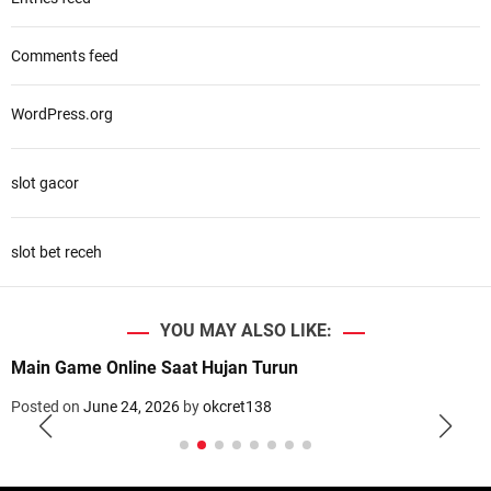
Comments feed
WordPress.org
slot gacor
slot bet receh
YOU MAY ALSO LIKE:
Main Game Online Saat Hujan Turun
Posted on
June 24, 2026
by
okcret138