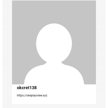
a
v
i
g
a
t
i
o
n
okcret138
https://okeplayview.xyz