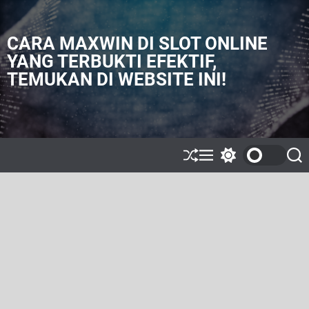
S
k
i
CARA MAXWIN DI SLOT ONLINE
p
YANG TERBUKTI EFEKTIF,
t
TEMUKAN DI WEBSITE INI!
o
c
o
n
t
e
S
M
S
S
h
e
w
e
n
u
n
i
a
t
ff
u
t
r
l
c
c
e
h
h
c
o
l
o
r
m
o