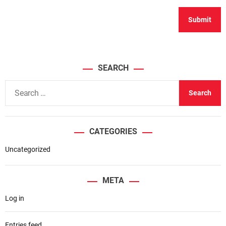
SEARCH
S
e
a
r
CATEGORIES
c
h
Uncategorized
f
o
META
r
Log in
:
Entries feed