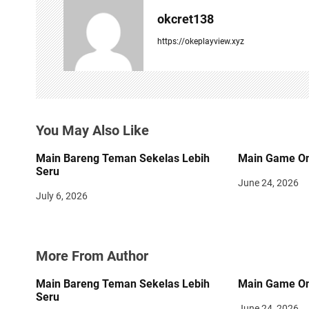
a
okcret138
v
https://okeplayview.xyz
i
g
a
You May Also Like
t
Main Bareng Teman Sekelas Lebih
Main Game Onl
i
Seru
June 24, 2026
o
July 6, 2026
n
More From Author
Main Bareng Teman Sekelas Lebih
Main Game Onl
Seru
June 24, 2026