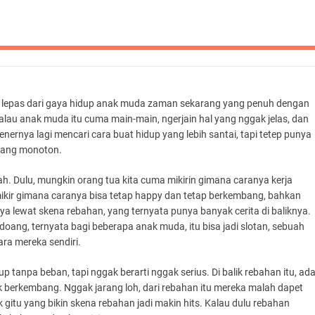
 lepas dari gaya hidup anak muda zaman sekarang yang penuh dengan
 kalau anak muda itu cuma main-main, ngerjain hal yang nggak jelas, dan
ebenernya lagi mencari cara buat hidup yang lebih santai, tapi tetep punya
 yang monoton.
. Dulu, mungkin orang tua kita cuma mikirin gimana caranya kerja
g mikir gimana caranya bisa tetap happy dan tetap berkembang, bahkan
nya lewat skena rebahan, yang ternyata punya banyak cerita di baliknya.
doang, ternyata bagi beberapa anak muda, itu bisa jadi slotan, sebuah
ara mereka sendiri.
tanpa beban, tapi nggak berarti nggak serius. Di balik rebahan itu, ad
uk berkembang. Nggak jarang loh, dari rebahan itu mereka malah dapet
k gitu yang bikin skena rebahan jadi makin hits. Kalau dulu rebahan