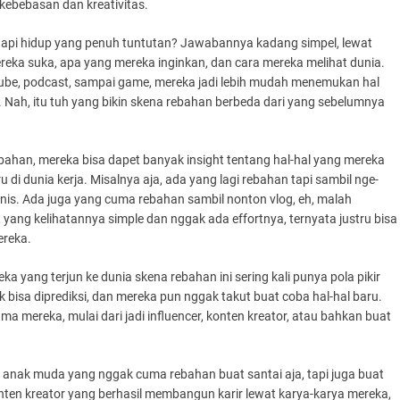
kebebasan dan kreativitas.
dapi hidup yang penuh tuntutan? Jawabannya kadang simpel, lewat
ka suka, apa yang mereka inginkan, dan cara mereka melihat dunia.
uTube, podcast, sampai game, mereka jadi lebih mudah menemukan hal
. Nah, itu tuh yang bikin skena rebahan berbeda dari yang sebelumnya
bahan, mereka bisa dapet banyak insight tentang hal-hal yang mereka
 dunia kerja. Misalnya aja, ada yang lagi rebahan tapi sambil nge-
bisnis. Ada juga yang cuma rebahan sambil nonton vlog, eh, malah
ni, yang kelihatannya simple dan nggak ada effortnya, ternyata justru bisa
ereka.
a yang terjun ke dunia skena rebahan ini sering kali punya pola pikir
k bisa diprediksi, dan mereka pun nggak takut buat coba hal-hal baru.
ama mereka, mulai dari jadi influencer, konten kreator, atau bahkan buat
anak muda yang nggak cuma rebahan buat santai aja, tapi juga buat
nten kreator yang berhasil membangun karir lewat karya-karya mereka,