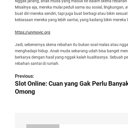
Nggak jarang, anak muda yang masuk ke dalam skena rebahan ini 
Misalnya aja, mereka mulai peduli sama isu sosial, lingkungan
buat diri mereka sendiri, tapi juga buat berbagi atau bikin sesu
kebiasaan mereka yang lebih santai, yang kadang bikin mereka
https://unmovic.org
Jadi, sebenernya skena rebahan itu bukan soal malas atau ngga
menghadapi hidup. Anak muda sekarang udah bisa banget menikm
berkarya dengan hasil yang nggak kalah kualitasnya. Sebuah pe
rebahan santai di rumah.
Previous:
P
Slot Online: Cuan yang Gak Perlu Banya
o
Omong
s
t
n