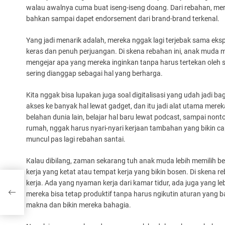
walau awalnya cuma buat iseng-iseng doang. Dari rebahan, me
bahkan sampai dapet endorsement dari brand-brand terkenal.
Yang jadi menarik adalah, mereka nggak lagi terjebak sama eksp
keras dan penuh perjuangan. Di skena rebahan ini, anak muda 
mengejar apa yang mereka inginkan tanpa harus tertekan oleh 
sering dianggap sebagai hal yang berharga.
Kita nggak bisa lupakan juga soal digitalisasi yang udah jadi 
akses ke banyak hal lewat gadget, dan itu jadi alat utama mere
belahan dunia lain, belajar hal baru lewat podcast, sampai n
rumah, nggak harus nyari-nyari kerjaan tambahan yang bikin cap
muncul pas lagi rebahan santai.
Kalau dibilang, zaman sekarang tuh anak muda lebih memilih bek
kerja yang ketat atau tempat kerja yang bikin bosen. Di skena
kerja. Ada yang nyaman kerja dari kamar tidur, ada juga yang leb
mereka bisa tetap produktif tanpa harus ngikutin aturan yang b
makna dan bikin mereka bahagia.