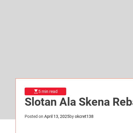
5 min read
Slotan Ala Skena Re
Posted on
April 13, 2025
by
okcret138