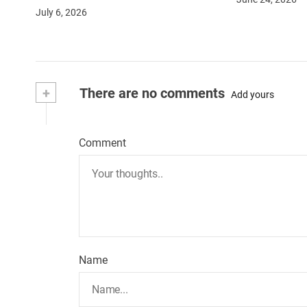
July 6, 2026
+
There are no comments
Add yours
Comment
Name