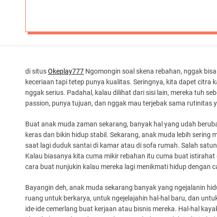
di situs
Okeplay777
Ngomongin soal skena rebahan, nggak bisa
keceriaan tapi tetep punya kualitas. Seringnya, kita dapet citra
nggak serius. Padahal, kalau dilihat dari sisi lain, mereka tuh s
passion, punya tujuan, dan nggak mau terjebak sama rutinitas
Buat anak muda zaman sekarang, banyak hal yang udah berubah
keras dan bikin hidup stabil. Sekarang, anak muda lebih serin
saat lagi duduk santai di kamar atau di sofa rumah. Salah satu
Kalau biasanya kita cuma mikir rebahan itu cuma buat istirahat 
cara buat nunjukin kalau mereka lagi menikmati hidup dengan c
Bayangin deh, anak muda sekarang banyak yang ngejalanin hidup 
ruang untuk berkarya, untuk ngejelajahin hal-hal baru, dan unt
ide-ide cemerlang buat kerjaan atau bisnis mereka. Hal-hal kaya