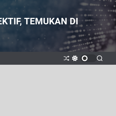
KTIF, TEMUKAN DI
S
S
S
h
w
e
u
i
a
ff
t
r
l
c
c
e
h
h
c
o
l
o
r
m
o