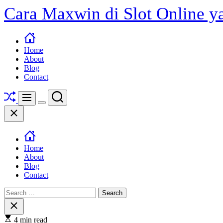
Skip
Cara Maxwin di Slot Online ya
to
content
Home
About
Blog
Contact
Shuffle
Search
Menu
Switch
Close
color
mode
Home
About
Blog
Contact
Search
for:
Close
search
4 min read