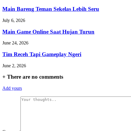
Main Bareng Teman Sekelas Lebih Seru
July 6, 2026
Main Game Online Saat Hujan Turun
June 24, 2026
Tim Receh Tapi Gameplay Ngeri
June 2, 2026
+
There are no comments
Add yours