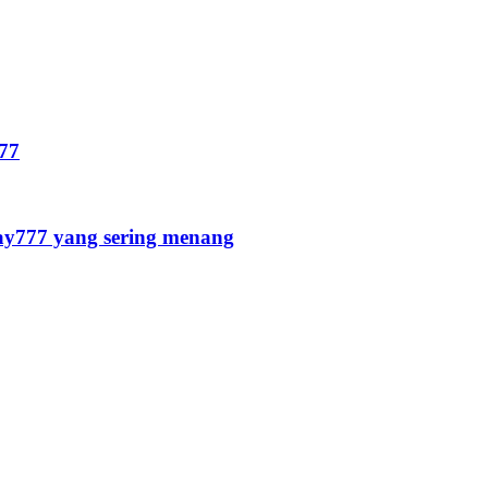
77
ay777 yang sering menang