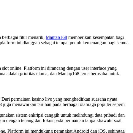
 berbagai fitur menarik,
Mantap168
memberikan kesempatan bagi
platform ini dianggap sebagai tempat penuh kemenangan bagi semua
lot online. Platform ini dirancang dengan user interface yang
 adalah prioritas utama, dan Mantap168 terus berusaha untuk
Dari permainan kasino live yang menghadirkan suasana nyata
68 juga menawarkan taruhan pada berbagai olahraga populer seperti
unakan sistem enkripsi canggih untuk melindungi data pribadi dan
in dengan tenang dan fokus pada permainan tanpa khawatir soal
one. Platform ini mendukung perangkat Android dan iOS, sehingga