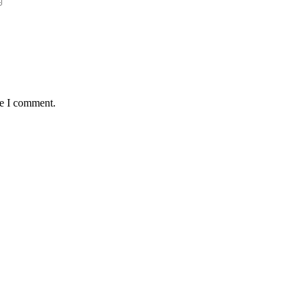
me I comment.