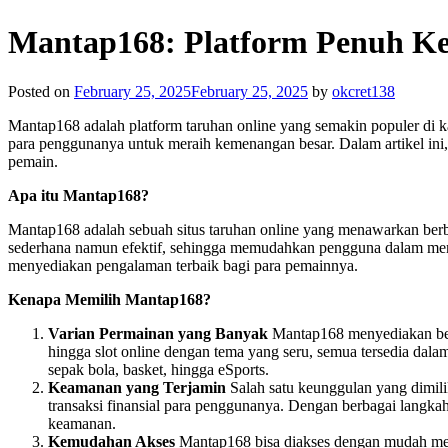
Mantap168: Platform Penuh K
Posted on
February 25, 2025
February 25, 2025
by
okcret138
Mantap168 adalah platform taruhan online yang semakin populer di k
para penggunanya untuk meraih kemenangan besar. Dalam artikel in
pemain.
Apa itu Mantap168?
Mantap168 adalah sebuah situs taruhan online yang menawarkan berbaga
sederhana namun efektif, sehingga memudahkan pengguna dalam men
menyediakan pengalaman terbaik bagi para pemainnya.
Kenapa Memilih Mantap168?
Varian Permainan yang Banyak
Mantap168 menyediakan berb
hingga slot online dengan tema yang seru, semua tersedia dala
sepak bola, basket, hingga eSports.
Keamanan yang Terjamin
Salah satu keunggulan yang dimili
transaksi finansial para penggunanya. Dengan berbagai lang
keamanan.
Kemudahan Akses
Mantap168 bisa diakses dengan mudah mela