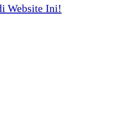
i Website Ini!