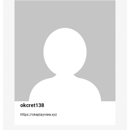
v
i
g
a
t
i
o
n
okcret138
https://okeplayview.xyz