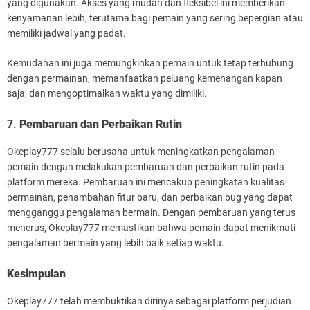
yang digunakan. Akses yang mudah dan fleksibel ini memberikan
kenyamanan lebih, terutama bagi pemain yang sering bepergian atau
memiliki jadwal yang padat.
Kemudahan ini juga memungkinkan pemain untuk tetap terhubung
dengan permainan, memanfaatkan peluang kemenangan kapan
saja, dan mengoptimalkan waktu yang dimiliki.
7.
Pembaruan dan Perbaikan Rutin
Okeplay777 selalu berusaha untuk meningkatkan pengalaman
pemain dengan melakukan pembaruan dan perbaikan rutin pada
platform mereka. Pembaruan ini mencakup peningkatan kualitas
permainan, penambahan fitur baru, dan perbaikan bug yang dapat
mengganggu pengalaman bermain. Dengan pembaruan yang terus
menerus, Okeplay777 memastikan bahwa pemain dapat menikmati
pengalaman bermain yang lebih baik setiap waktu.
Kesimpulan
Okeplay777 telah membuktikan dirinya sebagai platform perjudian