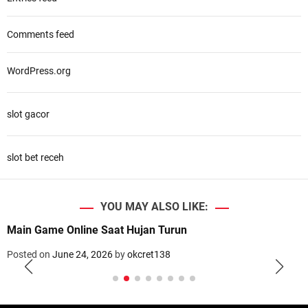
Comments feed
WordPress.org
slot gacor
slot bet receh
YOU MAY ALSO LIKE:
Main Game Online Saat Hujan Turun
Posted on
June 24, 2026
by
okcret138