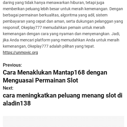
daring yang tidak hanya menawarkan hiburan, tetapi juga
memberikan peluang lebih besar untuk meraih kemenangan. Dengan
berbagai permainan berkualitas, algoritma yang adil, sistem
pembayaran yang cepat dan aman, serta dukungan pelanggan yang
responsif, Okeplay777 memudahkan pemain untuk meraih
kemenangan dengan cara yang nyaman dan menyenangkan. Jadi,
jika Anda mencari platform yang memudahkan Anda untuk meraih
kemenangan, Okeplay777 adalah pilihan yang tepat.
https://unmovic.org
Previous:
P
Cara Menaklukan Mantap168 dengan
o
Menguasai Permainan Slot
s
Next:
cara meningkatkan peluang menang slot di
t
aladin138
n
a