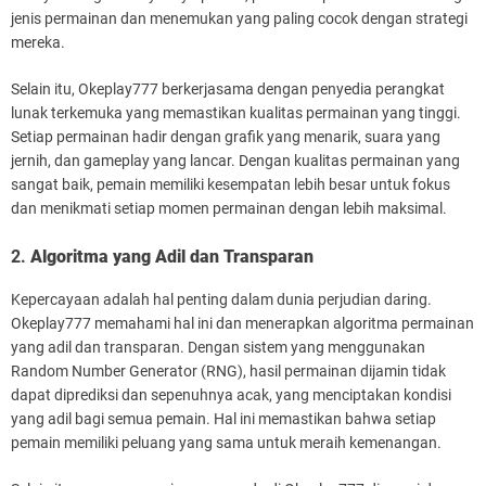
jenis permainan dan menemukan yang paling cocok dengan strategi
mereka.
Selain itu, Okeplay777 berkerjasama dengan penyedia perangkat
lunak terkemuka yang memastikan kualitas permainan yang tinggi.
Setiap permainan hadir dengan grafik yang menarik, suara yang
jernih, dan gameplay yang lancar. Dengan kualitas permainan yang
sangat baik, pemain memiliki kesempatan lebih besar untuk fokus
dan menikmati setiap momen permainan dengan lebih maksimal.
2.
Algoritma yang Adil dan Transparan
Kepercayaan adalah hal penting dalam dunia perjudian daring.
Okeplay777 memahami hal ini dan menerapkan algoritma permainan
yang adil dan transparan. Dengan sistem yang menggunakan
Random Number Generator (RNG), hasil permainan dijamin tidak
dapat diprediksi dan sepenuhnya acak, yang menciptakan kondisi
yang adil bagi semua pemain. Hal ini memastikan bahwa setiap
pemain memiliki peluang yang sama untuk meraih kemenangan.