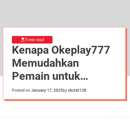
d
e
5 min read
Kenapa Okeplay777
Memudahkan
Pemain untuk
Mencapai
Posted on
January 17, 2025
by
okcret138
Kemenangan