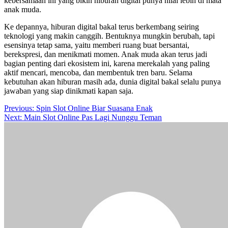
kebersamaan ini yang bikin hiburan digital punya nilai lebih di mata
anak muda.
Ke depannya, hiburan digital bakal terus berkembang seiring
teknologi yang makin canggih. Bentuknya mungkin berubah, tapi
esensinya tetap sama, yaitu memberi ruang buat bersantai,
berekspresi, dan menikmati momen. Anak muda akan terus jadi
bagian penting dari ekosistem ini, karena merekalah yang paling
aktif mencari, mencoba, dan membentuk tren baru. Selama
kebutuhan akan hiburan masih ada, dunia digital bakal selalu punya
jawaban yang siap dinikmati kapan saja.
Post
Previous:
Spin Slot Online Biar Suasana Enak
Next:
Main Slot Online Pas Lagi Nunggu Teman
navigation