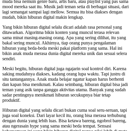
muda bisa nemuin genre baru, artis baru, atau playlist yang pas sama
mood mereka saat itu. Musik jadi teman setia di berbagai situasi, dari
lagi semangat sampai lagi mellow. Semua itu bisa diakses dengan
mudah, bikin hiburan digital makin lengkap.
Yang bikin hiburan digital selalu dicari adalah rasa personal yang
ditawarkan. Algoritma bikin konten yang muncul terasa relevan
sama minat masing-masing orang. Apa yang sering dilihat, itu yang
bakal sering muncul. Akhirnya, tiap orang punya pengalaman
hiburan yang beda-beda meski pakai platform yang sama. Hal ini
bikin anak muda merasa dunia digital mereka unik dan sesuai selera
sendiri.
Meski begitu, hiburan digital juga ngajarin soal kontrol diri. Karena
saking mudahnya diakses, kadang orang lupa waktu. Tapi justru di
situ tantangannya. Anak muda belajar ngatur kapan harus berhenti
dan kapan bisa menikmati. Kalau seimbang, hiburan digital bisa jadi
teman yang asik tanpa ganggu aktivitas utama. Banyak yang sudah
sadar pentingnya menikmati hiburan secukupnya biar tetap
produktif.
Hiburan digital yang selalu dicari bukan cuma soal seru-seruan, tapi
juga soal koneksi. Dari layar kecil itu, orang bisa merasa terhubung
dengan dunia yang lebih luas. Bisa ketawa bareng, ngobrol bareng,
atau ngerasain hype yang sama meski beda tempat. Sensasi