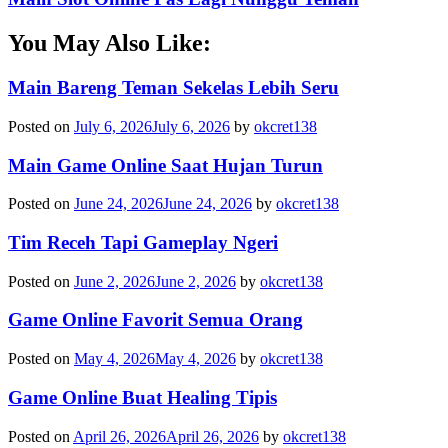
You May Also Like:
Main Bareng Teman Sekelas Lebih Seru
Posted on
July 6, 2026
July 6, 2026
by
okcret138
Main Game Online Saat Hujan Turun
Posted on
June 24, 2026
June 24, 2026
by
okcret138
Tim Receh Tapi Gameplay Ngeri
Posted on
June 2, 2026
June 2, 2026
by
okcret138
Game Online Favorit Semua Orang
Posted on
May 4, 2026
May 4, 2026
by
okcret138
Game Online Buat Healing Tipis
Posted on
April 26, 2026
April 26, 2026
by
okcret138