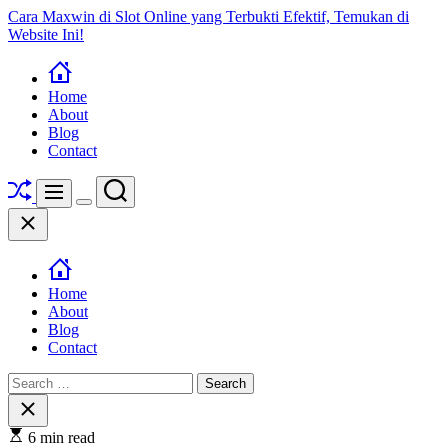
Skip
Cara Maxwin di Slot Online yang Terbukti Efektif, Temukan di
to
Website Ini!
content
Home
About
Blog
Contact
Shuffle
Search
Menu
Switch
Close
color
mode
Home
About
Blog
Contact
Search
for:
Close
search
6 min read