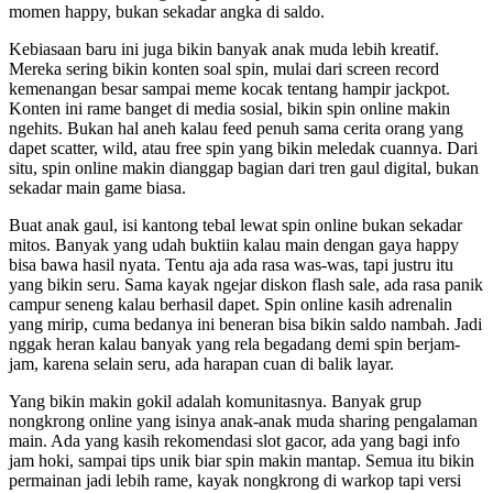
momen happy, bukan sekadar angka di saldo.
Kebiasaan baru ini juga bikin banyak anak muda lebih kreatif.
Mereka sering bikin konten soal spin, mulai dari screen record
kemenangan besar sampai meme kocak tentang hampir jackpot.
Konten ini rame banget di media sosial, bikin spin online makin
ngehits. Bukan hal aneh kalau feed penuh sama cerita orang yang
dapet scatter, wild, atau free spin yang bikin meledak cuannya. Dari
situ, spin online makin dianggap bagian dari tren gaul digital, bukan
sekadar main game biasa.
Buat anak gaul, isi kantong tebal lewat spin online bukan sekadar
mitos. Banyak yang udah buktiin kalau main dengan gaya happy
bisa bawa hasil nyata. Tentu aja ada rasa was-was, tapi justru itu
yang bikin seru. Sama kayak ngejar diskon flash sale, ada rasa panik
campur seneng kalau berhasil dapet. Spin online kasih adrenalin
yang mirip, cuma bedanya ini beneran bisa bikin saldo nambah. Jadi
nggak heran kalau banyak yang rela begadang demi spin berjam-
jam, karena selain seru, ada harapan cuan di balik layar.
Yang bikin makin gokil adalah komunitasnya. Banyak grup
nongkrong online yang isinya anak-anak muda sharing pengalaman
main. Ada yang kasih rekomendasi slot gacor, ada yang bagi info
jam hoki, sampai tips unik biar spin makin mantap. Semua itu bikin
permainan jadi lebih rame, kayak nongkrong di warkop tapi versi