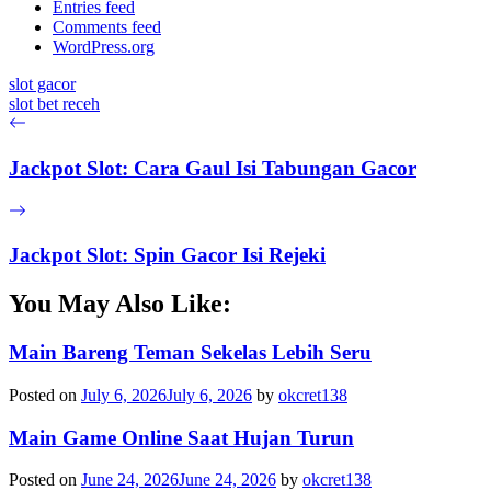
Entries feed
Comments feed
WordPress.org
slot gacor
slot bet receh
Jackpot Slot: Cara Gaul Isi Tabungan Gacor
Jackpot Slot: Spin Gacor Isi Rejeki
You May Also Like:
Main Bareng Teman Sekelas Lebih Seru
Posted on
July 6, 2026
July 6, 2026
by
okcret138
Main Game Online Saat Hujan Turun
Posted on
June 24, 2026
June 24, 2026
by
okcret138