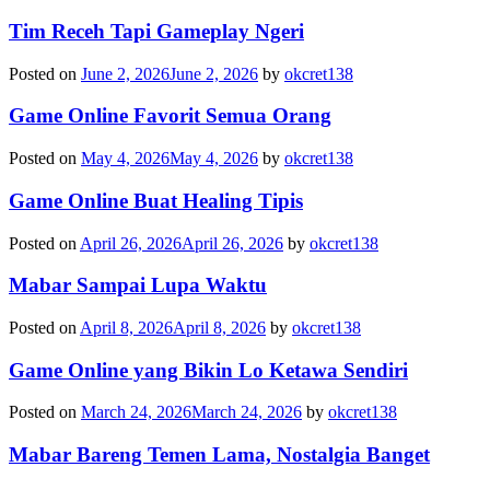
Tim Receh Tapi Gameplay Ngeri
Posted on
June 2, 2026
June 2, 2026
by
okcret138
Game Online Favorit Semua Orang
Posted on
May 4, 2026
May 4, 2026
by
okcret138
Game Online Buat Healing Tipis
Posted on
April 26, 2026
April 26, 2026
by
okcret138
Mabar Sampai Lupa Waktu
Posted on
April 8, 2026
April 8, 2026
by
okcret138
Game Online yang Bikin Lo Ketawa Sendiri
Posted on
March 24, 2026
March 24, 2026
by
okcret138
Mabar Bareng Temen Lama, Nostalgia Banget